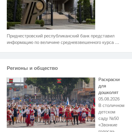
Приднестровский республиканский банк представил
Королева вагона отожгла! Видео
i
не оставит равнодушным
информацию по величине средневзвешенного курса
…
Ржу не переставая, это видео
i
пересмотришь не раз
Регионы и общество
Этот танец невесты оставит вас
i
без слов! Пересмотрела 10 раз
Раскраски
для
дошколят
05.08.2026
В столичном
детском
саду №50
«Звонкие
голоса»