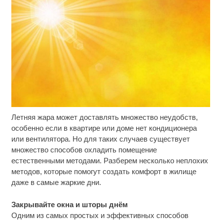
Летняя жара может доставлять множество неудобств,
Скрытая камера на пляже Крыма: Что люди
i
вытворяют, когда их не видят...
особенно если в квартире или доме нет кондиционера
или вентилятора. Но для таких случаев существует
Ролик длится несколько секунд, а смеяться вы
i
множество способов охладить помещение
будете долго
естественными методами. Разберем несколько неплохих
методов, которые помогут создать комфорт в жилище
Этот танец невесты оставит вас без слов!
i
даже в самые жаркие дни.
Пересмотрела 10 раз
Закрывайте окна и шторы днём
Одним из самых простых и эффективных способов