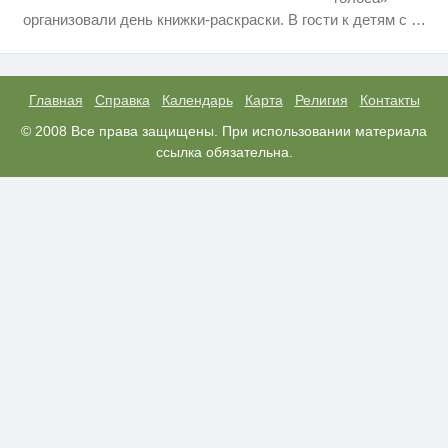
Скрытая камера на пляже
i
организовали день книжки-раскраски. В гости к детям с
…
Крыма: Что люди вытворяют,
когда их не видят...
Ролик длится несколько секунд,
i
а смеяться вы будете долго
Главная
Справка
Календарь
Карта
Религия
Контакты
Ролик из Омска: вы будете
© 2008 Все права защищены. При использовании материала
i
смеяться долго
ссылка обязательна.