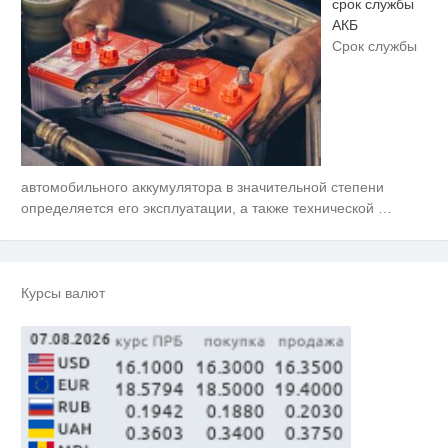
срок службы
АКБ
Срок службы
автомобильного аккумулятора в значительной степени
Королева вагона отожгла! Видео
i
не оставит равнодушным
определяется его эксплуатации, а также технической
…
Ржу не переставая, это видео
i
пересмотришь не раз
Курсы валют
Ролик из Омска: вы будете
i
смеяться долго