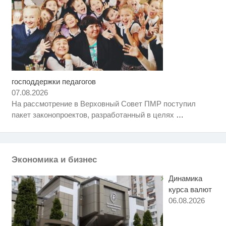
господдержки педагогов
Скрытая камера на пляже
i
Крыма: Что люди вытворяют,
07.08.2026
когда их не видят...
На рассмотрение в Верховный Совет ПМР поступил
Ролик длится несколько секунд,
i
пакет законопроектов, разработанный в целях
…
а смеяться вы будете долго
Ролик длится пару секунд, но
i
вы будете в шоке от увиденного
Экономика и бизнес
Динамика
курса валют
06.08.2026