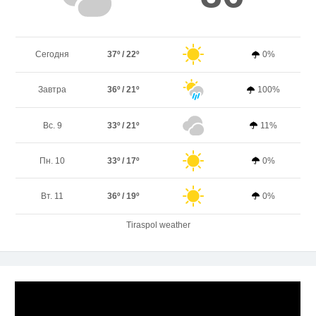
Сегодня
37º / 22º
0%
Завтра
36º / 21º
100%
Вс. 9
33º / 21º
11%
Пн. 10
33º / 17º
0%
Вт. 11
36º / 19º
0%
Tiraspol weather