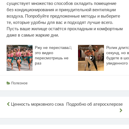
существует множество способов охладить помещение
без кондиционирования и принудительной вентиляции
воздуха. Попробуйте предложенные методы и выберите
те, которые удобны для вас и подходят лучше всего.
Пусть ваше жилище остаётся прохладным и комфортным
даже в самые жаркие дни.
Ржу не переставая,
Ролик длитс
i
это видео
секунд, но 
пересмотришь не
будете в шо
раз
увиденного
Полезное
Навигация
Ценность морковного сока
Подробно об атеросклерозе
по
записям