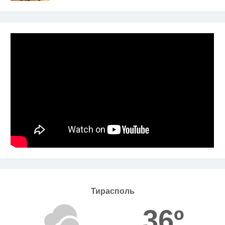
Тирасполь
36º