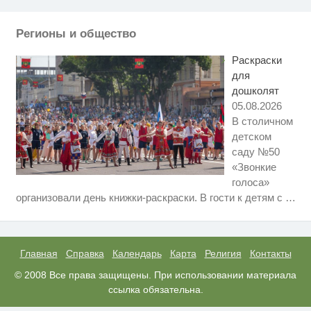
не оставит равнодушным
Регионы и общество
Ролик из Омска: вы будете
i
смеяться долго
Раскраски
для
дошколят
05.08.2026
В столичном
детском
саду №50
«Звонкие
голоса»
Скрытая камера на пляже
i
организовали день книжки-раскраски. В гости к детям с
…
Крыма: Что люди вытворяют,
когда их не видят...
Этот танец невесты оставит вас
i
без слов! Пересмотрела 10 раз
Главная
Справка
Календарь
Карта
Религия
Контакты
Ролик длится пару секунд, но
© 2008 Все права защищены. При использовании материала
i
вы будете в шоке от увиденного
ссылка обязательна.