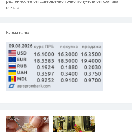
растению, её бы совершенно точно получила бы крапива,
Королева вагона отожгла! Видео
считает
…
i
не оставит равнодушным
Ролик длится пару секунд, но
i
вы будете в шоке от увиденного
Курсы валют
i
i