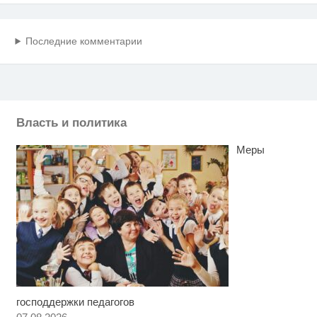
Последние комментарии
Власть и политика
Меры
господдержки педагогов
Скрытая камера на пляже
i
Крыма: Что люди вытворяют,