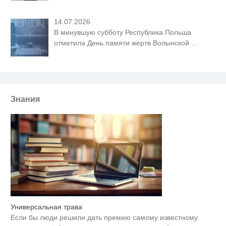
14.07.2026
В минувшую субботу Республика Польша
отметила День памяти жертв Волынской
…
Знания
Универсальная трава
Ролик длится несколько секунд,
i
а смеяться вы будете долго
Если бы люди решили дать премию самому известному