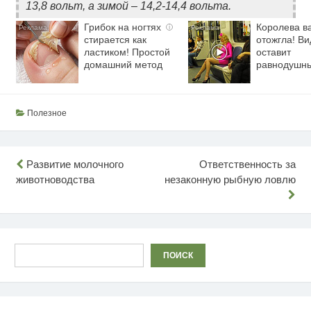
13,8 вольт, а зимой – 14,2-14,4 вольта.
Грибок на ногтях
Королева в
i
стирается как
отожгла! Ви
ластиком! Простой
оставит
домашний метод
равнодушн
Полезное
Навигация
Развитие молочного
Ответственность за
животноводства
незаконную рыбную ловлю
по
записям
Поиск
ПОИСК