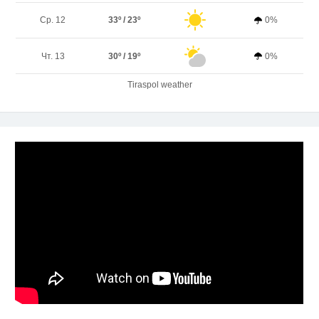
Ср. 12
33º / 23º
0%
Чт. 13
30º / 19º
0%
Tiraspol weather