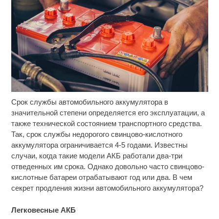
Срок службы автомобильного аккумулятора в
Скрытая камера на пляже Крыма: Что люди
i
вытворяют, когда их не видят...
значительной степени определяется его эксплуатации, а
также технической состоянием транспортного средства.
Этот танец невесты оставит вас без слов!
i
Так, срок службы недорогого свинцово-кислотного
Пересмотрела 10 раз
аккумулятора ограничивается 4-5 годами. Известны
случаи, когда такие модели АКБ работали два-три
Ролик из Омска: вы будете смеяться долго
i
отведенных им срока. Однако довольно часто свинцово-
кислотные батареи отрабатывают год или два. В чем
секрет продления жизни автомобильного аккумулятора?
Легковесные АКБ