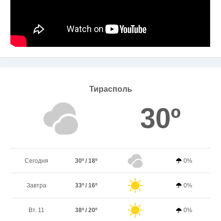
Тирасполь
30º
Сегодня
30º / 18º
0%
Завтра
33º / 16º
0%
Вт. 11
38º / 20º
0%