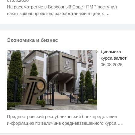
07.08.2026
когда их не видят...
На рассмотрение в Верховный Совет ПМР поступил
Этот танец невесты оставит вас
i
пакет законопроектов, разработанный в целях
…
без слов! Пересмотрела 10 раз
Ржу не переставая, это видео
i
пересмотришь не раз
Экономика и бизнес
Динамика
курса валют
06.08.2026
Приднестровский республиканский банк представил
Ролик длится несколько секунд,
i
а смеяться вы будете долго
информацию по величине средневзвешенного курса
…
Королева вагона отожгла! Видео
i