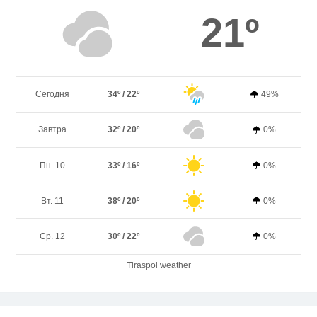
21º
Сегодня
34º / 22º
49%
Завтра
32º / 20º
0%
Пн. 10
33º / 16º
0%
Вт. 11
38º / 20º
0%
Ср. 12
30º / 22º
0%
Tiraspol weather