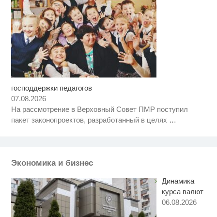
господдержки педагогов
Ролик длится несколько секунд,
i
а смеяться вы будете долго
07.08.2026
На рассмотрение в Верховный Совет ПМР поступил
Этот танец невесты оставит вас
i
пакет законопроектов, разработанный в целях
…
без слов! Пересмотрела 10 раз
Ржу не переставая, это видео
i
пересмотришь не раз
Экономика и бизнес
Динамика
курса валют
06.08.2026