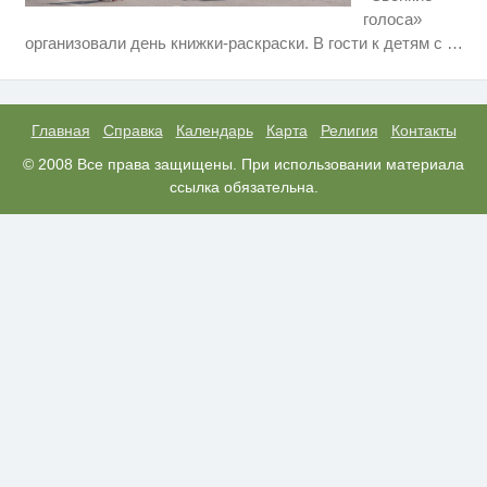
голоса»
Ролик длится несколько секунд,
i
организовали день книжки-раскраски. В гости к детям с
…
а смеяться вы будете долго
Ролик длится пару секунд, но
i
вы будете в шоке от увиденного
Главная
Справка
Календарь
Карта
Религия
Контакты
Королева вагона отожгла! Видео
© 2008 Все права защищены. При использовании материала
i
не оставит равнодушным
ссылка обязательна.