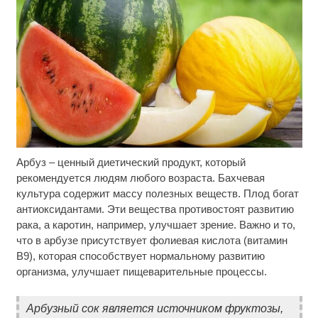
Арбуз – ценный диетический продукт, который
Ролик длится несколько секунд, а смеяться вы
i
будете долго
рекомендуется людям любого возраста. Бахчевая
культура содержит массу полезных веществ. Плод богат
Рак начинается не с боли: онколог назвал
i
антиоксидантами. Эти вещества противостоят развитию
первый «тихий» признак болезни
рака, а каротин, например, улучшает зрение. Важно и то,
что в арбузе присутствует фолиевая кислота (витамин
Ролик из Омска: вы будете смеяться долго
i
В9), которая способствует нормальному развитию
организма, улучшает пищеварительные процессы.
Арбузный сок является источником фруктозы,