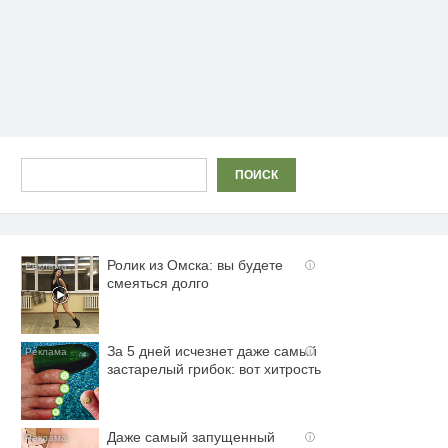
Поиск
ПОИСК
Ролик из Омска: вы будете
i
смеяться долго
За 5 дней исчезнет даже самый
i
застарелый грибок: вот хитрость
Даже самый запущенный
i