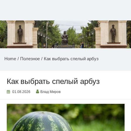
Перейти
к
содержимому
НОВОСТИ ПРИДНЕСТРОВЬЯ
Home
Полезное
Как выбрать спелый арбуз
Как выбрать спелый арбуз
01.08.2026
Влад Миров