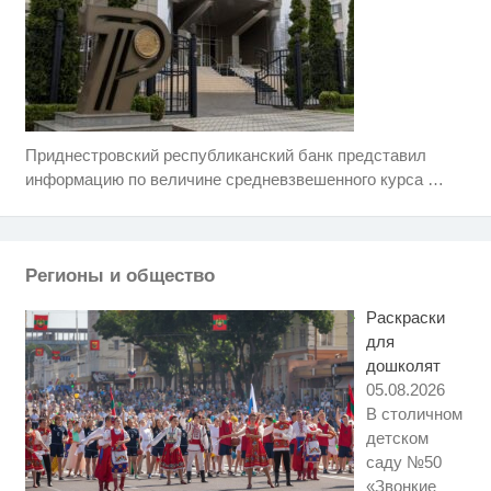
Приднестровский республиканский банк представил
Скрытая камера на пляже
i
Крыма: Что люди вытворяют,
информацию по величине средневзвешенного курса
…
когда их не видят...
Рак начинается не с боли:
i
онколог назвал первый «тихий»
признак болезни
Регионы и общество
Ролик из Омска: вы будете
i
смеяться долго
Раскраски
для
дошколят
05.08.2026
В столичном
детском
саду №50
«Звонкие