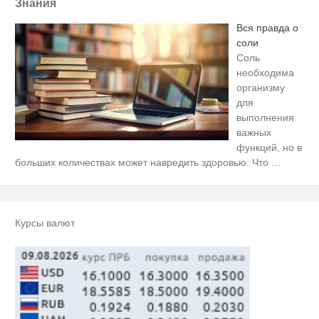
Знания
Вся правда о
соли
Соль
необходима
организму
для
выполнения
важных
функций, но в
Скрытая камера на пляже
i
больших количествах может навредить здоровью. Что
…
Крыма: Что люди вытворяют,
когда их не видят...
Ролик длится пару секунд, но
i
вы будете в шоке от увиденного
Курсы валют
Королева вагона отожгла! Видео
i
не оставит равнодушным