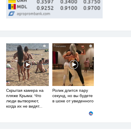
i
i
Скрытая камера на
Ролик длится пару
пляже Крыма: Что
секунд, но вы будете
люди вытворяют,
в шоке от увиденного
когда их не видят...