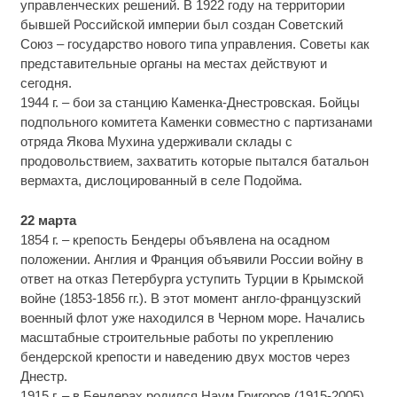
управленческих решений. В 1922 году на территории
бывшей Российской империи был создан Советский
Союз – государство нового типа управления. Советы как
представительные органы на местах действуют и
сегодня.
1944 г. – бои за станцию Каменка-Днестровская. Бойцы
подпольного комитета Каменки совместно с партизанами
отряда Якова Мухина удерживали склады с
продовольствием, захватить которые пытался батальон
вермахта, дислоцированный в селе Подойма.
22 марта
1854 г. – крепость Бендеры объявлена на осадном
положении. Англия и Франция объявили России войну в
ответ на отказ Петербурга уступить Турции в Крымской
войне (1853-1856 гг.). В этот момент англо-французский
военный флот уже находился в Черном море. Начались
масштабные строительные работы по укреплению
бендерской крепости и наведению двух мостов через
Днестр.
1915 г. – в Бендерах родился Наум Григоров (1915-2005),