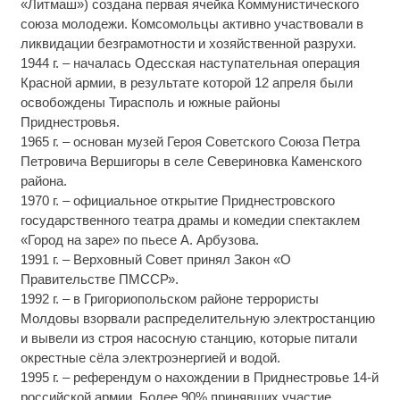
«Литмаш») создана первая ячейка Коммунистического
союза молодежи. Комсомольцы активно участвовали в
ликвидации безграмотности и хозяйственной разрухи.
1944 г. – началась Одесская наступательная операция
Красной армии, в результате которой 12 апреля были
освобождены Тирасполь и южные районы
Приднестровья.
1965 г. – основан музей Героя Советского Союза Петра
Петровича Вершигоры в селе Севериновка Каменского
района.
1970 г. – официальное открытие Приднестровского
государственного театра драмы и комедии спектаклем
«Город на заре» по пьесе А. Арбузова.
1991 г. – Верховный Совет принял Закон «О
Правительстве ПМССР».
1992 г. – в Григориопольском районе террористы
Молдовы взорвали распределительную электростанцию
и вывели из строя насосную станцию, которые питали
окрестные сёла электроэнергией и водой.
1995 г. – референдум о нахождении в Приднестровье 14-й
российской армии. Более 90% принявших участие