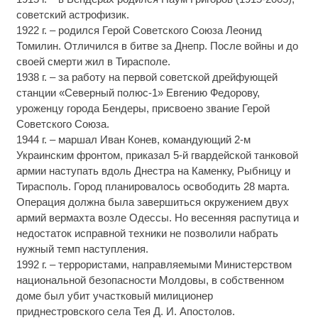
советский астрофизик.
1922 г. – родился Герой Советского Союза Леонид
Томилин. Отличился в битве за Днепр. После войны и до
своей смерти жил в Тирасполе.
1938 г. – за работу на первой советской дрейфующей
станции «Северный полюс-1» Евгению Федорову,
уроженцу города Бендеры, присвоено звание Герой
Советского Союза.
1944 г. – маршал Иван Конев, командующий 2-м
Украинским фронтом, приказал 5-й гвардейской танковой
армии наступать вдоль Днестра на Каменку, Рыбницу и
Тирасполь. Город планировалось освободить 28 марта.
Операция должна была завершиться окружением двух
армий вермахта возле Одессы. Но весенняя распутица и
недостаток исправной техники не позволили набрать
нужный темп наступления.
1992 г. – террористами, направляемыми Министерством
национальной безопасности Молдовы, в собственном
доме был убит участковый милиционер
приднестровского села Тея Д. И. Апостолов.