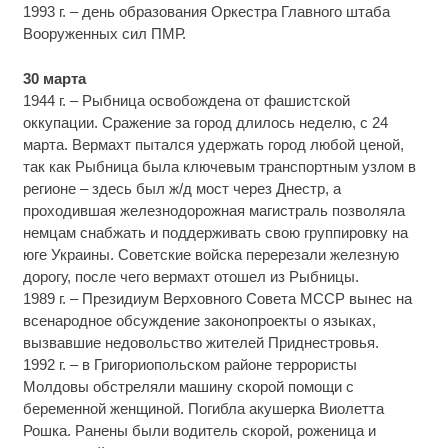
1993 г. – день образования Оркестра Главного штаба
Вооруженных сил ПМР.
30 марта
1944 г. – Рыбница освобождена от фашистской
оккупации. Сражение за город длилось неделю, с 24
марта. Вермахт пытался удержать город любой ценой,
так как Рыбница была ключевым транспортным узлом в
регионе – здесь был ж/д мост через Днестр, а
проходившая железнодорожная магистраль позволяла
немцам снабжать и поддерживать свою группировку на
юге Украины. Советские войска перерезали железную
дорогу, после чего вермахт отошел из Рыбницы.
1989 г. – Президиум Верховного Совета МССР вынес на
всенародное обсуждение законопроекты о языках,
вызвавшие недовольство жителей Приднестровья.
1992 г. – в Григориопольском районе террористы
Молдовы обстреляли машину скорой помощи с
беременной женщиной. Погибла акушерка Виолетта
Рошка. Ранены были водитель скорой, роженица и