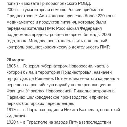
попытки захвата Григориопольского РОВД.
2006 г. – гуманитарная помощь России прибыла в
Приднестровье. Автоколонна привезла более 230 тонн
медикаментов и продуктов питания, которые были
переданы жителям ПМР. Российская Федерация
поддержала приднестровцев во время блокады 2006
года, когда Молдова попыталась взять под полный
контроль внешнеэкономическую деятельность ПМР.
26 марта
1805 г. – Генерал-губернатором Новороссии, частью
которой была и территория Приднестровья, назначен
герцог Дюк де Ришелье. Потомок знаменитого кардинала
перешел на российскую службу после революции во
Франции. Управляя Новороссией, Ришелье возродил в
Парканах шелководческое производство и привлек
первых болгарских переселенцев.
1919 г. – в Парканах родился Никита Бахчеван, советский
художник.
1920 г. – в Тирасполе на заводе Питча (впоследствии