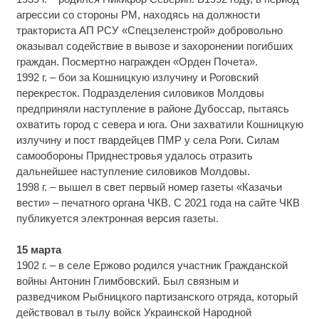
агрессии со стороны РМ, находясь на должности
тракториста АП РСУ «Спецзеленстрой» добровольно
оказывал содействие в вывозе и захоронении погибших
граждан. Посмертно награжден «Орден Почета».
1992 г. – бои за Кошницкую излучину и Роговский
перекресток. Подразделения силовиков Молдовы
предприняли наступление в районе Дубоссар, пытаясь
охватить город с севера и юга. Они захватили Кошницкую
излучину и пост гвардейцев ПМР у села Роги. Силам
самообороны Приднестровья удалось отразить
дальнейшее наступление силовиков Молдовы.
1998 г. – вышел в свет первый номер газеты «Казачьи
вести» – печатного органа ЧКВ. С 2021 года на сайте ЧКВ
публикуется электронная версия газеты.
15 марта
1902 г. – в селе Ержово родился участник Гражданской
войны Антонин Глимбовский. Был связным и
разведчиком Рыбницкого партизанского отряда, который
действовал в тылу войск Украинской Народной