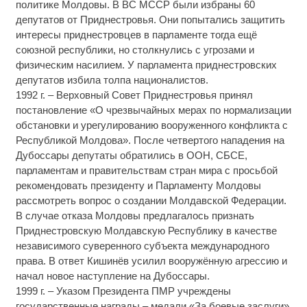
политике Молдовы. В ВС МССР были избраны 60
депутатов от Приднестровья. Они попытались защитить
интересы приднестровцев в парламенте тогда ещё
союзной республики, но столкнулись с угрозами и
физическим насилием. У парламента приднестровских
депутатов избила толпа националистов.
1992 г. – Верховный Совет Приднестровья принял
постановление «О чрезвычайных мерах по нормализации
обстановки и урегулированию вооруженного конфликта с
Республикой Молдова». После четвертого нападения на
Дубоссары депутаты обратились в ООН, СБСЕ,
парламентам и правительствам стран мира с просьбой
рекомендовать президенту и Парламенту Молдовы
рассмотреть вопрос о создании Молдавской Федерации.
В случае отказа Молдовы предлагалось признать
Приднестровскую Молдавскую Республику в качестве
независимого суверенного субъекта международного
права. В ответ Кишинёв усилил вооружённую агрессию и
начал новое наступление на Дубоссары.
1999 г. – Указом Президента ПМР учреждены
государственные награды – медали «За боевые заслуги»,