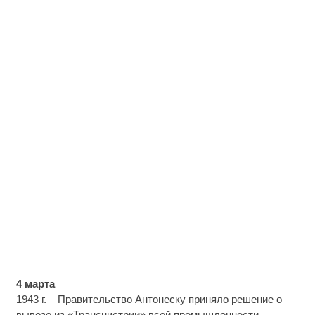
4 марта
1943 г. – Правительство Антонеску приняло решение о
вывозе из «Транснистрии» всей промышленности –