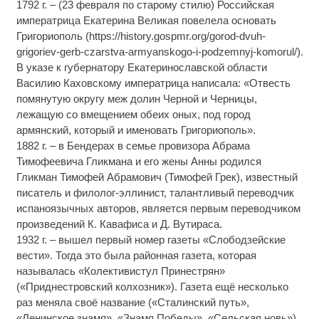
1792 г. – (23 февраля по старому стилю) Российская
императрица Екатерина Великая повелела основать
Григориополь (https://history.gospmr.org/gorod-dvuh-
grigoriev-gerb-czarstva-armyanskogo-i-podzemnyj-komorul/).
В указе к губернатору Екатеринославской области
Василию Каховскому императрица написала: «Отвесть
помянутую округу меж долин Черной и Черницы,
лежащую со вмещением обеих оных, под город
армянский, который и именовать Григориополь».
1882 г. – в Бендерах в семье провизора Абрама
Тимофеевича Гликмана и его жены Анны родился
Гликман Тимофей Абрамович (Тимофей Грек), известный
писатель и филолог-эллинист, талантливый переводчик
испаноязычных авторов, является первым переводчиком
произведений К. Кавафиса и Д. Вутираса.
1932 г. – вышел первый номер газеты «Слободзейские
вести». Тогда это была районная газета, которая
называлась «Колективистул Принестрян»
(«Приднестровский колхозник»). Газета ещё несколько
раз меняла своё название («Сталинский путь»,
«Ленинское знамя», «Знамя Победы», «Сельская новь»).