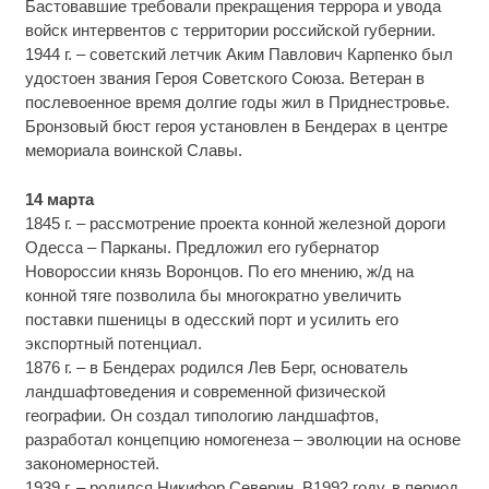
Бастовавшие требовали прекращения террора и увода
войск интервентов с территории российской губернии.
1944 г. – советский летчик Аким Павлович Карпенко был
удостоен звания Героя Советского Союза. Ветеран в
послевоенное время долгие годы жил в Приднестровье.
Бронзовый бюст героя установлен в Бендерах в центре
мемориала воинской Славы.
14 марта
1845 г. – рассмотрение проекта конной железной дороги
Одесса – Парканы. Предложил его губернатор
Новороссии князь Воронцов. По его мнению, ж/д на
конной тяге позволила бы многократно увеличить
поставки пшеницы в одесский порт и усилить его
экспортный потенциал.
1876 г. – в Бендерах родился Лев Берг, основатель
ландшафтоведения и современной физической
географии. Он создал типологию ландшафтов,
разработал концепцию номогенеза – эволюции на основе
закономерностей.
1939 г. – родился Никифор Северин. В1992 году, в период