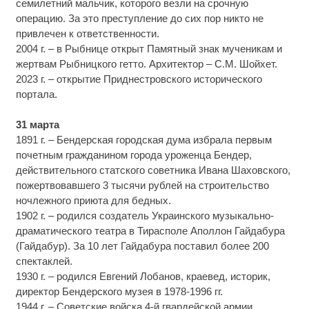
семилетний мальчик, которого везли на срочную
операцию. За это преступление до сих пор никто не
привлечен к ответственности.
2004 г. – в Рыбнице открыт Памятный знак мученикам и
жертвам Рыбницкого гетто. Архитектор – С.М. Шойхет.
2023 г. – открытие Приднестровского исторического
портала.
31 марта
1891 г. – Бендерская городская дума избрала первым
почетным гражданином города уроженца Бендер,
действительного статского советника Ивана Шаховского,
пожертвовавшего 3 тысячи рублей на строительство
ночлежного приюта для бедных.
1902 г. – родился создатель Украинского музыкально-
драматического театра в Тирасполе Аполлон Гайдабура
(Гайдабур). За 10 лет Гайдабура поставил более 200
спектаклей.
1930 г. – родился Евгений Лобанов, краевед, историк,
директор Бендерского музея в 1978-1996 гг.
1944 г. – Советские войска 4-й гвардейской армии