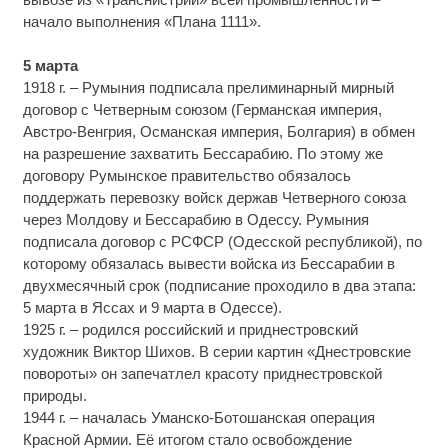
начало выполнения «Плана 1111».
5 марта
1918 г. – Румыния подписала прелиминарный мирный
договор с Четверным союзом (Германская империя,
Австро-Венгрия, Османская империя, Болгария) в обмен
на разрешение захватить Бессарабию. По этому же
договору Румынское правительство обязалось
поддержать перевозку войск держав Четверного союза
через Молдову и Бессарабию в Одессу. Румыния
подписала договор с РСФСР (Одесской республикой), по
которому обязалась вывести войска из Бессарабии в
двухмесячный срок (подписание проходило в два этапа:
5 марта в Яссах и 9 марта в Одессе).
1925 г. – родился российский и приднестровский
художник Виктор Шихов. В серии картин «Днестровские
повороты» он запечатлел красоту приднестровской
природы.
1944 г. – началась Уманско-Ботошанская операция
Красной Армии. Её итогом стало освобождение