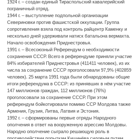
1924 г. – создан единый Тираспольский кавалерийский
пограничный отряд.
1944 г. – выступление подпольной организации
Севериновки против фашистской оккупации. Группа
сопротивления взяла под контроль райцентр Каменку и
несколько дней удерживали натиск батальона вермахта.
Начало освобождения Приднестровья.
1991 г. – Всесоюзный Референдум о необходимости
сохранения СССР. Всего в референдуме приняли участие
84% избирателей Приднестровья (411411 человек), из их
числа за сохранение СССР проголосовали 97,9% (402859
человек). 25 марта 1991 года были обнародованы общие
итоги референдума в СССР: из принявших в нём участие
147 миллионов граждан, 112 миллионов (76%)
проголосовали за сохранение СССР. При этом
референдум бойкотировали помимо ССР Молдова также
Армения, Грузия, Литва, Латвия и Эстония.
1992 г. – сформированы первые отряды Народного
ополчения в ответ на вооруженную агрессию Молдовы.
Народно ополчение сыграло решающую роль в
противодействии попыткам Кишинёва силовым путем