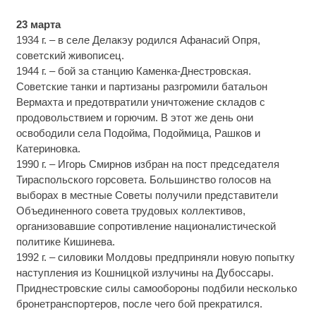
23 марта
1934 г. – в селе Делакэу родился Афанасий Опря,
советский живописец.
1944 г. – бой за станцию Каменка-Днестровская.
Советские танки и партизаны разгромили батальон
Вермахта и предотвратили уничтожение складов с
продовольствием и горючим. В этот же день они
освободили села Подойма, Подоймица, Рашков и
Катериновка.
1990 г. – Игорь Смирнов избран на пост председателя
Тираспольского горсовета. Большинство голосов на
выборах в местные Советы получили представители
Объединенного совета трудовых коллективов,
организовавшие сопротивление националистической
политике Кишинева.
1992 г. – силовики Молдовы предприняли новую попытку
наступления из Кошницкой излучины на Дубоссары.
Приднестровские силы самообороны подбили несколько
бронетранспортеров, после чего бой прекратился.