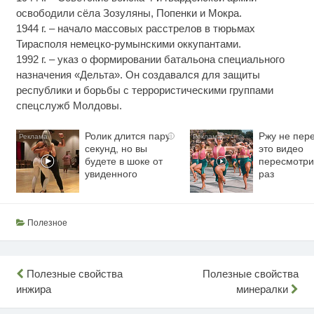
освободили сёла Зозуляны, Попенки и Мокра.
1944 г. – начало массовых расстрелов в тюрьмах
Тирасполя немецко-румынскими оккупантами.
1992 г. – указ о формировании батальона специального
назначения «Дельта». Он создавался для защиты
республики и борьбы с террористическими группами
спецслужб Молдовы.
Ролик длится пару
Ржу не пере
i
секунд, но вы
это видео
будете в шоке от
пересмотри
увиденного
раз
Полезное
Навигация
Полезные свойства
Полезные свойства
инжира
минералки
по