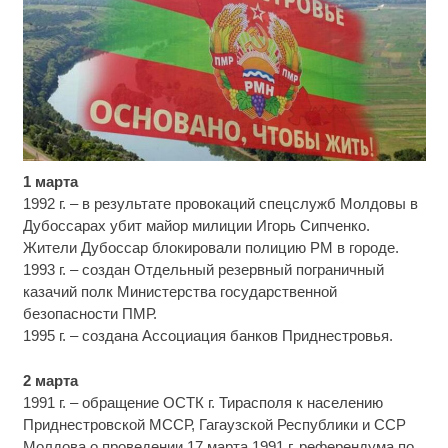
1 марта
Ролик длится пару секунд, но вы будете в шоке
i
от увиденного
1992 г. – в результате провокаций спецслужб Молдовы в
Дубоссарах убит майор милиции Игорь Сипченко.
Ржу не переставая, это видео пересмотришь не
i
Жители Дубоссар блокировали полицию РМ в городе.
раз
1993 г. – создан Отдельный резервный пограничный
казачий полк Министерства государственной
Этот танец невесты оставит вас без слов!
i
безопасности ПМР.
Пересмотрела 10 раз
1995 г. – создана Ассоциация банков Приднестровья.
2 марта
1991 г. – обращение ОСТК г. Тирасполя к населению
Приднестровской МССР, Гагаузской Республики и ССР
Молдова о проведении 17 марта 1991 г. референдума по