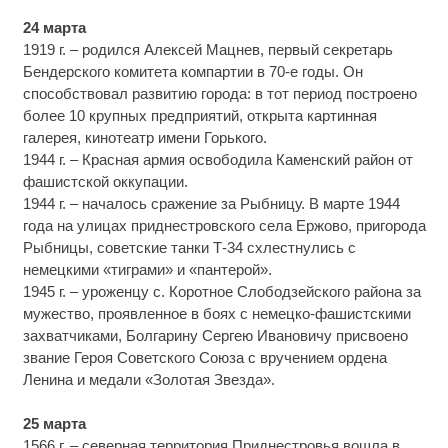
24 марта
1919 г. – родился Алексей Мацнев, первый секретарь
Бендерского комитета компартии в 70-е годы. Он
способствовал развитию города: в тот период построено
более 10 крупных предприятий, открыта картинная
галерея, кинотеатр имени Горького.
1944 г. – Красная армия освободила Каменский район от
фашистской оккупации.
1944 г. – началось сражение за Рыбницу. В марте 1944
года на улицах приднестровского села Ержово, пригорода
Рыбницы, советские танки Т-34 схлестнулись с
немецкими «тиграми» и «пантерой».
1945 г. – уроженцу с. Коротное Слободзейского района за
мужество, проявленное в боях с немецко-фашистскими
захватчиками, Болгарину Сергею Ивановичу присвоено
звание Героя Советского Союза с вручением ордена
Ленина и медали «Золотая Звезда».
25 марта
1566 г. – северная территория Приднестровья вошла в