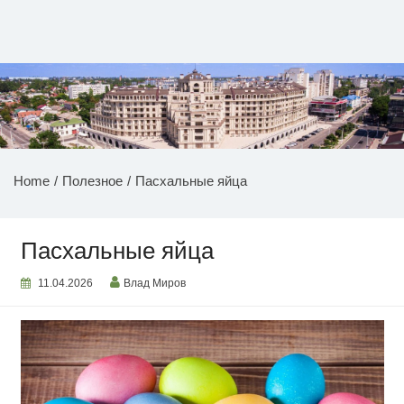
Перейти
к
содержимому
НОВОСТИ ПРИДНЕСТРОВЬЯ
Home
Полезное
Пасхальные яйца
Пасхальные яйца
11.04.2026
Влад Миров