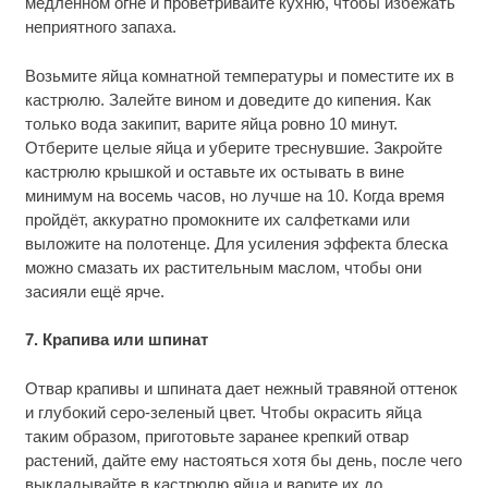
медленном огне и проветривайте кухню, чтобы избежать
неприятного запаха.
Возьмите яйца комнатной температуры и поместите их в
кастрюлю. Залейте вином и доведите до кипения. Как
только вода закипит, варите яйца ровно 10 минут.
Отберите целые яйца и уберите треснувшие. Закройте
кастрюлю крышкой и оставьте их остывать в вине
минимум на восемь часов, но лучше на 10. Когда время
пройдёт, аккуратно промокните их салфетками или
выложите на полотенце. Для усиления эффекта блеска
можно смазать их растительным маслом, чтобы они
засияли ещё ярче.
7. Крапива или шпинат
Отвар крапивы и шпината дает нежный травяной оттенок
и глубокий серо-зеленый цвет. Чтобы окрасить яйца
таким образом, приготовьте заранее крепкий отвар
растений, дайте ему настояться хотя бы день, после чего
выкладывайте в кастрюлю яйца и варите их до