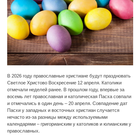
Скрытая камера на пляже Крыма: Что люди
i
В 2026 году православные христиане будут праздновать
вытворяют, когда их не видят...
Светлое Христово Воскресение 12 апреля. Католики
отмечали неделей ранее. В прошлом году, впервые за
Ролик длится несколько секунд, а смеяться вы
i
будете долго
восемь лет православная и католическая Пасха совпали
и отмечались в один день – 20 апреля. Совпадение дат
Ржу не переставая, это видео пересмотришь не
Пасхи у западных и восточных христиан случается
i
раз
нечасто из-за разницы между используемыми
календарями – григорианским у католиков и юлианским у
православных.