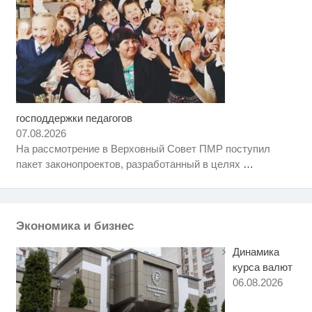
господдержки педагогов
Скрытая камера на пляже
i
Крыма: Что люди вытворяют,
07.08.2026
когда их не видят...
На рассмотрение в Верховный Совет ПМР поступил
Ролик длится несколько секунд,
i
пакет законопроектов, разработанный в целях
…
а смеяться вы будете долго
Этот танец невесты оставит вас
i
без слов! Пересмотрела 10 раз
Экономика и бизнес
Динамика
курса валют
06.08.2026