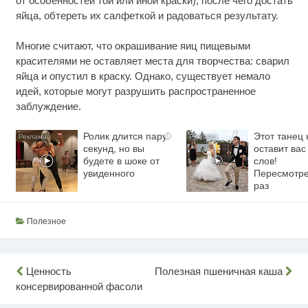
от особенностей той или иной краски), после чего достать
яйца, обтереть их салфеткой и радоваться результату.
Многие считают, что окрашивание яиц пищевыми
красителями не оставляет места для творчества: сварил
яйца и опустил в краску. Однако, существует немало
идей, которые могут разрушить распространенное
заблуждение.
Ролик длится пару
Этот танец 
i
секунд, но вы
оставит вас
будете в шоке от
слов!
увиденного
Пересмотре
раз
Полезное
Навигация
Ценность
Полезная пшеничная каша
консервированной фасоли
по