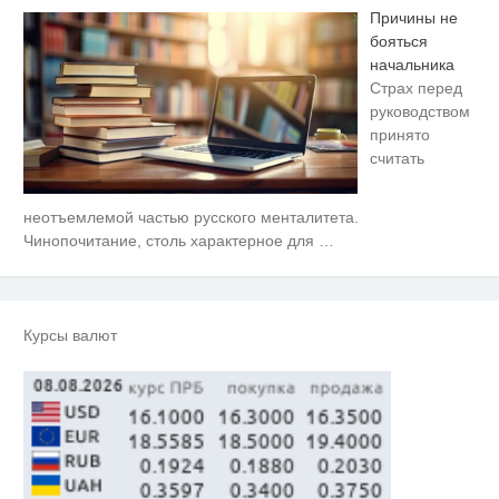
Причины не
бояться
начальника
Страх перед
руководством
принято
считать
неотъемлемой частью русского менталитета.
Королева вагона отожгла! Видео
i
не оставит равнодушным
Чинопочитание, столь характерное для
…
Ролик длится пару секунд, но
i
вы будете в шоке от увиденного
Курсы валют
Ролик из Омска: вы будете
i
смеяться долго