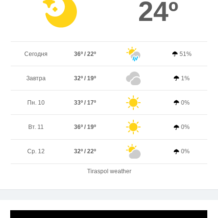
24º
Сегодня
36º / 22º
51%
Завтра
32º / 19º
1%
Пн. 10
33º / 17º
0%
Вт. 11
36º / 19º
0%
Ср. 12
32º / 22º
0%
Tiraspol weather