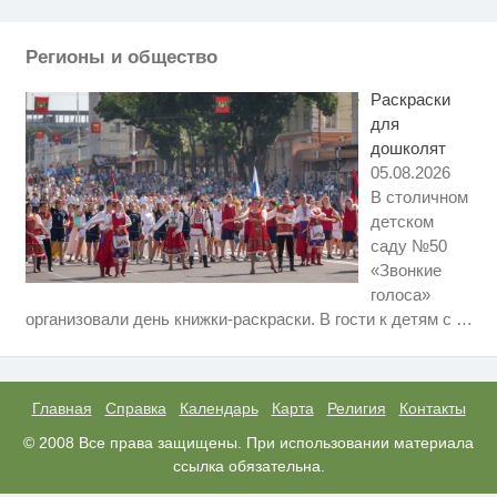
Ржу не переставая, это видео
i
пересмотришь не раз
Регионы и общество
Что стало причиной громкого
i
взрыва в Москве 7 августа
Раскраски
для
дошколят
05.08.2026
В столичном
детском
саду №50
«Звонкие
голоса»
Ролик из Омска: вы будете
i
организовали день книжки-раскраски. В гости к детям с
…
смеяться долго
Взломали Telegram Собчак - вот
i
что нашлось в переписках
Главная
Справка
Календарь
Карта
Религия
Контакты
Никогда не храните огурцы в
© 2008 Все права защищены. При использовании материала
i
холодильнике: есть один
ссылка обязательна.
маленький секрет