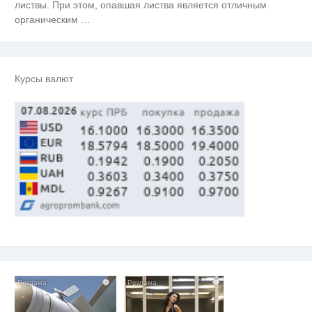
листвы. При этом, опавшая листва является отличным
контенту
органическим
…
Лучшая нейросеть для создания
i
видео
Курсы валют
Скрытая камера на пляже
i
Крыма: Что люди вытворяют,
когда их не видят...
i
i