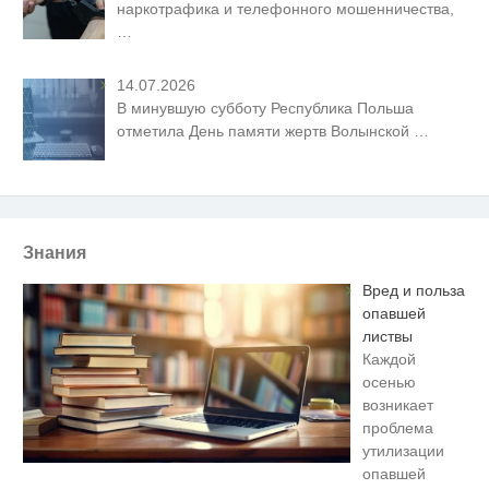
наркотрафика и телефонного мошенничества,
…
14.07.2026
В минувшую субботу Республика Польша
отметила День памяти жертв Волынской
…
Знания
Вред и польза
опавшей
листвы
Каждой
осенью
возникает
проблема
утилизации
опавшей
Передовая нейронка по видео
i