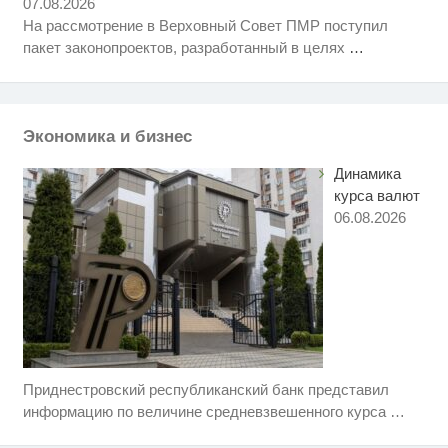
07.08.2026
На рассмотрение в Верховный Совет ПМР поступил
Королева вагона отожгла! Видео
i
пакет законопроектов, разработанный в целях
…
не оставит равнодушным
Этот танец невесты оставит вас
i
без слов! Пересмотрела 10 раз
Экономика и бизнес
Динамика
курса валют
06.08.2026
Приднестровский республиканский банк представил
Ролик длится пару секунд, но
i
вы будете в шоке от увиденного
информацию по величине средневзвешенного курса
…