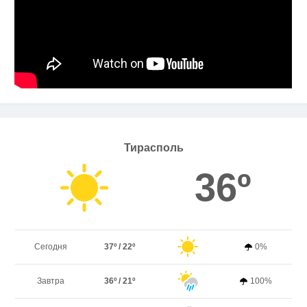
Тирасполь
36º
Сегодня
37º / 22º
0%
Завтра
36º / 21º
100%