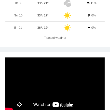
Вс. 9
33º / 21º
11%
Пн. 10
33º / 17º
0%
Вт. 11
36º / 19º
0%
Tiraspol weather