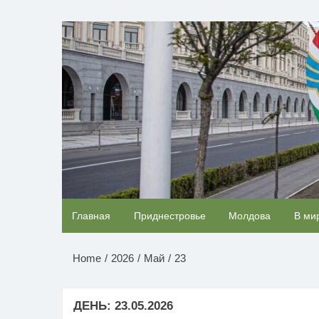
Перейти
к
НОВОСТИ ПРИДНЕСТР
содержимому
Ролик из Омска: вы будете смеяться долго
Главная
Приднестровье
Молдова
В ми
Home
2026
Май
23
ДЕНЬ:
23.05.2026