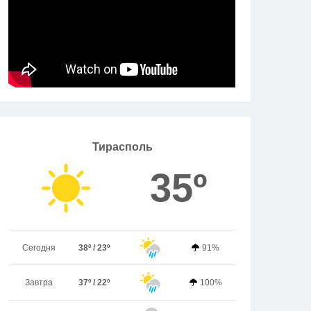
Тирасполь
35º
Сегодня
38º / 23º
91%
Завтра
37º / 22º
100%