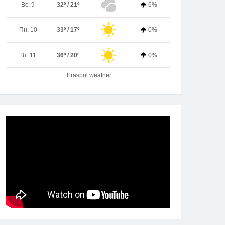
Вс. 9
32º / 21º
6%
Пн. 10
33º / 17º
0%
Вт. 11
36º / 20º
0%
Tiraspol weather