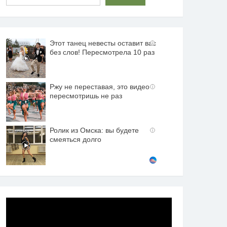
Этот танец невесты оставит вас
i
без слов! Пересмотрела 10 раз
Ржу не переставая, это видео
i
пересмотришь не раз
Ролик из Омска: вы будете
i
смеяться долго