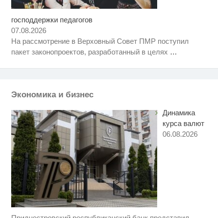
господдержки педагогов
Ролик длится несколько секунд,
i
а смеяться вы будете долго
07.08.2026
На рассмотрение в Верховный Совет ПМР поступил
Смолов призвал российских
i
пакет законопроектов, разработанный в целях
…
футболистов покинуть страну
Публичный удар Зеленскому от
i
Кличко: это настоящий вызов
Экономика и бизнес
Динамика
курса валют
06.08.2026
Приднестровский республиканский банк представил
Скрытая камера на пляже