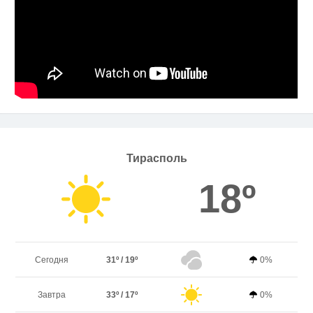
Тирасполь
18º
Сегодня
31º / 19º
0%
Завтра
33º / 17º
0%