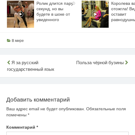
Ролик длится пару
Королева в
i
секунд, но вы
отожгла! Ви
будете в шоке от
оставит
увиденного
равнодушн
В мире
Навигация
Я за русский
Польза чёрной бузины
государственный язык
по
записям
Добавить комментарий
Ваш адрес email не будет опубликован.
Обязательные поля
помечены
*
Комментарий
*