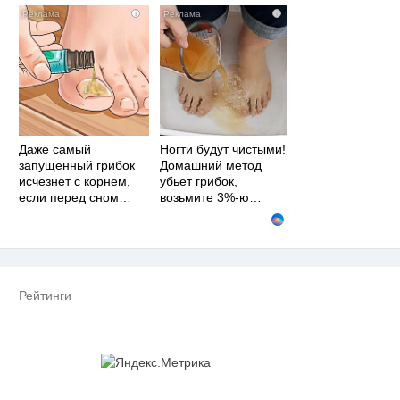
i
i
Даже самый
Ногти будут чистыми!
запущенный грибок
Домашний метод
исчезнет с корнем,
убьет грибок,
если перед сном…
возьмите 3%-ю…
Рейтинги