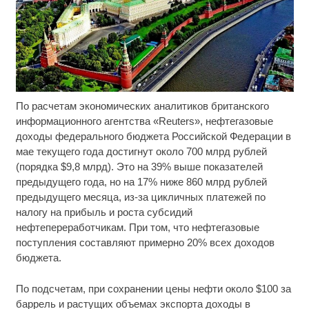
По расчетам экономических аналитиков британского
Королева вагона отожгла! Видео не оставит
i
равнодушным
информационного агентства «Reuters», нефтегазовые
доходы федерального бюджета Российской Федерации в
Ржу не переставая, это видео пересмотришь не
i
мае текущего года достигнут около 700 млрд рублей
раз
(порядка $9,8 млрд). Это на 39% выше показателей
предыдущего года, но на 17% ниже 860 млрд рублей
Этот танец невесты оставит вас без слов!
i
предыдущего месяца, из-за цикличных платежей по
Пересмотрела 10 раз
налогу на прибыль и роста субсидий
нефтепереработчикам. При том, что нефтегазовые
поступления составляют примерно 20% всех доходов
бюджета.
По подсчетам, при сохранении цены нефти около $100 за
баррель и растущих объемах экспорта доходы в