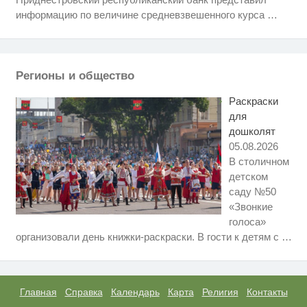
i
Крыма: Что люди вытворяют,
информацию по величине средневзвешенного курса
…
когда их не видят...
Ролик длится пару секунд, но
i
вы будете в шоке от увиденного
Регионы и общество
Королева вагона отожгла! Видео
i
не оставит равнодушным
Раскраски
для
дошколят
05.08.2026
В столичном
детском
саду №50
«Звонкие
голоса»
Ржу не переставая, это видео
i
организовали день книжки-раскраски. В гости к детям с
…
пересмотришь не раз
Этот танец невесты оставит вас
i
без слов! Пересмотрела 10 раз
Главная
Справка
Календарь
Карта
Религия
Контакты