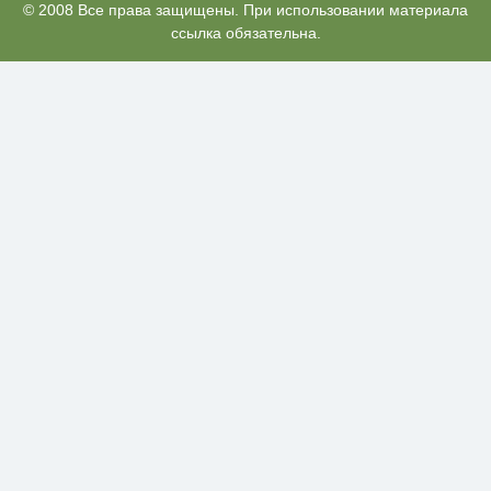
Рак начинается не с боли:
© 2008 Все права защищены. При использовании материала
i
онколог назвал первый «тихий»
ссылка обязательна.
признак болезни