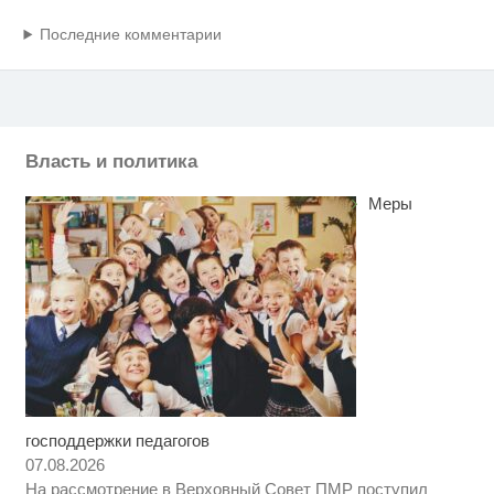
Последние комментарии
Власть и политика
Меры
господдержки педагогов
Ролик длится пару секунд, но
i
вы будете в шоке от увиденного
07.08.2026
На рассмотрение в Верховный Совет ПМР поступил