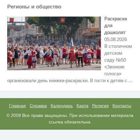
Регионы и общество
Публичный удар Зеленскому от
i
Кличко: это настоящий вызов
Раскраски
для
дошколят
05.08.2026
В столичном
детском
саду №50
«Звонкие
голоса»
Скрытая камера на пляже
i
организовали день книжки-раскраски. В гости к детям с
…
Крыма: Что люди вытворяют,
когда их не видят...
Ролик длится пару секунд, но
i
вы будете в шоке от увиденного
Главная
Справка
Календарь
Карта
Религия
Контакты
Ролик из Омска: вы будете
© 2008 Все права защищены. При использовании материала
i
смеяться долго
ссылка обязательна.