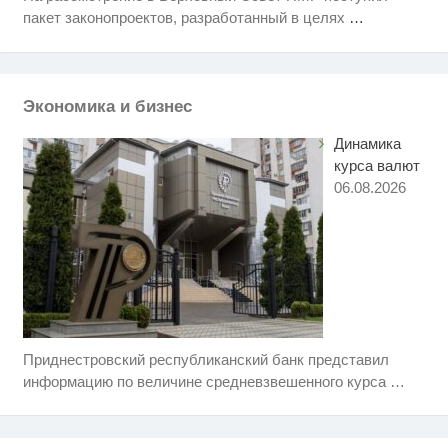
Королева вагона отожгла! Видео
i
пакет законопроектов, разработанный в целях
…
не оставит равнодушным
Ржу не переставая, это видео
i
пересмотришь не раз
Экономика и бизнес
Динамика
курса валют
06.08.2026
Приднестровский республиканский банк представил
Ролик длится несколько секунд,
i
а смеяться вы будете долго
информацию по величине средневзвешенного курса
…
Этот танец невесты оставит вас
i
без слов! Пересмотрела 10 раз