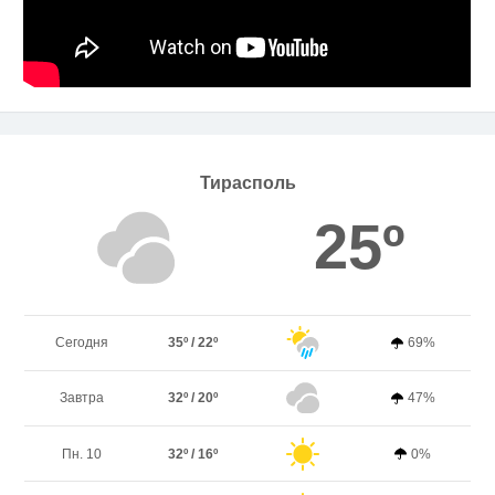
Тирасполь
25º
Сегодня
35º / 22º
69%
Завтра
32º / 20º
47%
Пн. 10
32º / 16º
0%