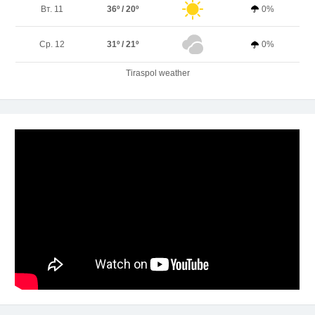
Вт. 11
36º / 20º
0%
Ср. 12
31º / 21º
0%
Tiraspol weather