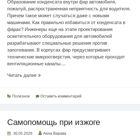
Образование конденсата внутри фар автомобиля,
пожалуй, распространенная неприятность для водителя.
Причем такое может случаться даже с новыми
машинами. Как правильно избавиться от конденсата в
фарах? Инженеры еще на этапе проектирования
осветительного оборудования для автомобилей
разрабатывают специальные решения против
запотевания. В корпусах фар предусматривают
технические микроотверстия, через которые проходят
вентиляционные каналы....
Как
Читать далее
избавиться
от
конденсата
Полезное
Оставить комментарий
в
фарах
Самопомощь при изжоге
30.05.2026
Анна Варава