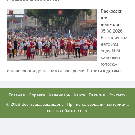
Ролик из Омска: вы будете
i
смеяться долго
Раскраски
для
дошколят
05.08.2026
В столичном
детском
саду №50
«Звонкие
голоса»
Скрытая камера на пляже
i
организовали день книжки-раскраски. В гости к детям с
…
Крыма: Что люди вытворяют,
когда их не видят...
Королева вагона отожгла! Видео
i
не оставит равнодушным
Главная
Справка
Календарь
Карта
Религия
Контакты
"Потеряли стыд в погоне за
© 2008 Все права защищены. При использовании материала
i
"Диором": Поплавская вмазала
ссылка обязательна.
семейке Плющенко