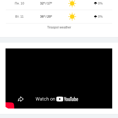
Пн. 10
32º / 17º
0%
Вт. 11
36º / 20º
0%
Tiraspol weather