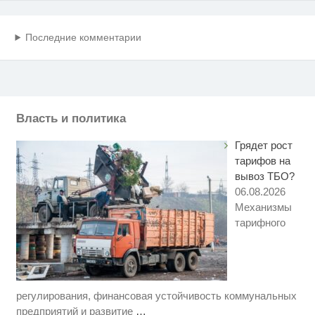
Последние комментарии
Власть и политика
Грядет рост
тарифов на
вывоз ТБО?
06.08.2026
Механизмы
тарифного
регулирования, финансовая устойчивость коммунальных
Скрытая камера на пляже
i
Крыма: Что люди вытворяют,
предприятий и развитие
…