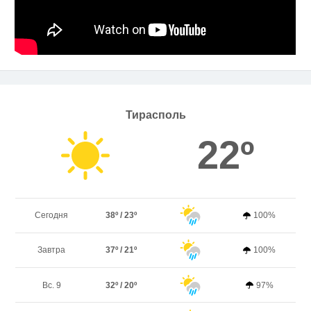
Тирасполь
22º
Сегодня
38º / 23º
100%
Завтра
37º / 21º
100%
Вс. 9
32º / 20º
97%