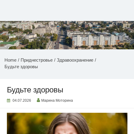
Перейти
к
содержимому
НОВОСТИ ПРИДНЕСТРОВЬЯ
Home
Приднестровье
Здравоохранение
Будьте здоровы
Будьте здоровы
04.07.2026
Марина Моторина