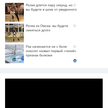
Ролик длится пару секунд, но
i
вы будете в шоке от увиденного
Ролик из Омска: вы будете
i
смеяться долго
Рак начинается не с боли:
i
онколог назвал первый «тихий»
признак болезни