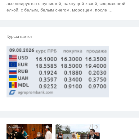
ассоциируется с пушистой, пахнущей хвоей, сверкающей
Ролик длится несколько секунд,
i
а смеяться вы будете долго
елкой, с белым, белым снегом, морозцем, после
…
Рак начинается не с боли:
i
онколог назвал первый «тихий»
признак болезни
Курсы валют
Канадская гимнастка Беззубенко
i
призналась, чем ее
разочаровала Москва
i
i