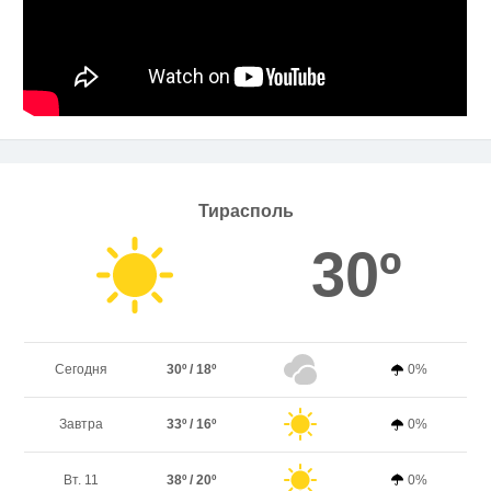
Тирасполь
30º
Сегодня
30º / 18º
0%
Завтра
33º / 16º
0%
Вт. 11
38º / 20º
0%