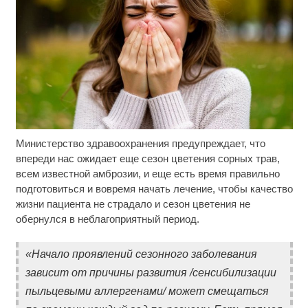
Министерство здравоохранения предупреждает, что
Ржу не переставая, это видео пересмотришь не
i
раз
впереди нас ожидает еще сезон цветения сорных трав,
всем известной амброзии, и еще есть время правильно
Ролик длится пару секунд, но вы будете в шоке
i
подготовиться и вовремя начать лечение, чтобы качество
от увиденного
жизни пациента не страдало и сезон цветения не
обернулся в неблагоприятный период.
Ролик из Омска: вы будете смеяться долго
i
«Начало проявлений сезонного заболевания
зависит от причины развития /сенсибилизации
пыльцевыми аллергенами/ может смещаться