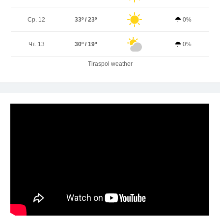
Ср. 12
33º / 23º
0%
Чт. 13
30º / 19º
0%
Tiraspol weather