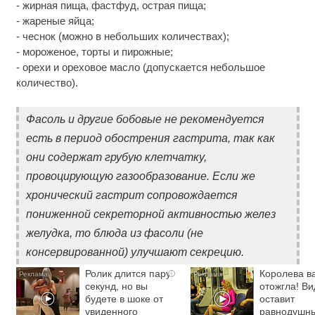
- жирная пища, фастфуд, острая пища;
- жареные яйца;
- чеснок (можно в небольших количествах);
- мороженое, торты и пирожные;
- орехи и ореховое масло (допускается небольшое
количество).
Фасоль и другие бобовые не рекомендуется
есть в период обострения гастрита, так как
они содержат грубую клетчатку,
провоцирующую газообразование. Если же
хронический гастрит сопровождается
пониженной секреторной активностью желез
желудка, то блюда из фасоли (не
консервированной) улучшают секрецию.
Ролик длится пару
Королева в
i
секунд, но вы
отожгла! Ви
будете в шоке от
оставит
увиденного
равнодушн