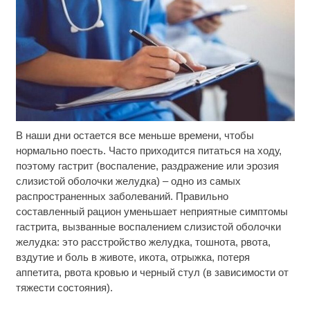
В наши дни остается все меньше времени, чтобы
Публичный удар Зеленскому от Кличко: это
i
настоящий вызов
нормально поесть. Часто приходится питаться на ходу,
поэтому гастрит (воспаление, раздражение или эрозия
Смолов призвал российских футболистов
i
слизистой оболочки желудка) – одно из самых
покинуть страну
распространенных заболеваний. Правильно
составленный рацион уменьшает неприятные симптомы
Скрытые признаки рака: на такое никто не
i
гастрита, вызванные воспалением слизистой оболочки
обращает внимание, а зря!
желудка: это расстройство желудка, тошнота, рвота,
вздутие и боль в животе, икота, отрыжка, потеря
аппетита, рвота кровью и черный стул (в зависимости от
тяжести состояния).