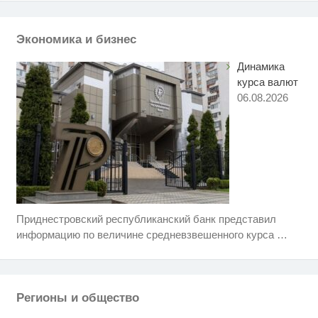
Ролик длится пару секунд, но
i
вы будете в шоке от увиденного
Экономика и бизнес
Динамика
курса валют
06.08.2026
Приднестровский республиканский банк представил
Королева вагона отожгла! Видео
i
не оставит равнодушным
информацию по величине средневзвешенного курса
…
Ржу не переставая, это видео
i
пересмотришь не раз
Регионы и общество
Никогда не храните огурцы в
i
холодильнике: есть один