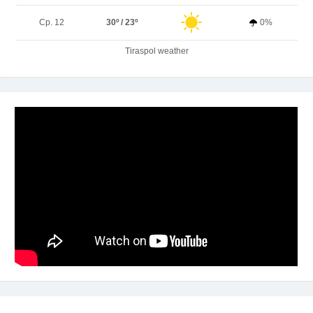
Ср. 12
30º / 23º
0%
Tiraspol weather