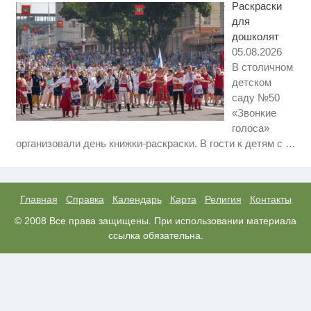
Раскраски
маленький секрет
для
дошколят
05.08.2026
В столичном
детском
саду №50
«Звонкие
голоса»
Публичный удар Зеленскому от
i
организовали день книжки-раскраски. В гости к детям с
…
Кличко: это настоящий вызов
Смолов призвал российских
i
футболистов покинуть страну
Главная
Справка
Календарь
Карта
Религия
Контакты
Скрытые признаки рака: на такое
© 2008 Все права защищены. При использовании материала
i
никто не обращает внимание, а
ссылка обязательна.
зря!