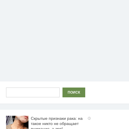
Поиск
ПОИСК
Скрытые признаки рака: на
i
такое никто не обращает
внимание, а зря!