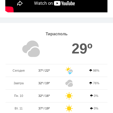
Тирасполь
29º
Сегодня
37º / 22º
98%
Завтра
32º / 19º
76%
Пн. 10
32º / 16º
0%
Вт. 11
37º / 19º
0%