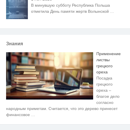
В минувшую субботу Республика Польша
отметила День памяти жертв Волынской
…
Знания
Применение
листвы
грецкого
ореха
Посадка
грецкого
ореха –
благое дело
согласно
Скрытая камера на пляже
i
народным приметам. Считается, что это дерево принесет
Крыма: Что люди вытворяют,
финансовое
…
когда их не видят...
Этот танец невесты оставит вас
i
без слов! Пересмотрела 10 раз