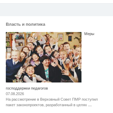
Власть и политика
Меры
господдержки педагогов
Ролик длится несколько секунд,
i
а смеяться вы будете долго
07.08.2026
На рассмотрение в Верховный Совет ПМР поступил
Т-Банк выпустил карты с
i
пакет законопроектов, разработанный в целях
…
запахом!