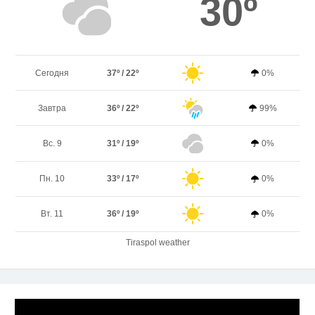
30º
Сегодня
37º / 22º
0%
Завтра
36º / 22º
99%
Вс. 9
31º / 19º
0%
Пн. 10
33º / 17º
0%
Вт. 11
36º / 19º
0%
Tiraspol weather