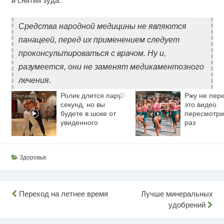
и снятия зуда.
Средства народной медицины не являются
панацеей, перед их применением следует
проконсультироваться с врачом. Ну и,
разумеется, они не заменят медикаментозного
лечения.
Ролик длится пару
Ржу не пере
i
секунд, но вы
это видео
будете в шоке от
пересмотри
увиденного
раз
Здоровье
Навигация
Переход на летнее время
Лучше минеральных
удобрений
по