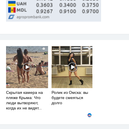
i
i
Скрытая камера на
Ролик из Омска: вы
пляже Крыма: Что
будете смеяться
люди вытворяют,
долго
когда их не видят...