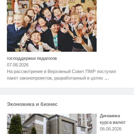
господдержки педагогов
Королева вагона отожгла! Видео
i
не оставит равнодушным
07.08.2026
На рассмотрение в Верховный Совет ПМР поступил
Ролик длится пару секунд, но
i
пакет законопроектов, разработанный в целях
…
вы будете в шоке от увиденного
Как пенсионеры 1945-1965 годов
i
могут получить доплаты за
советский стаж
Экономика и бизнес
Динамика
курса валют
06.08.2026