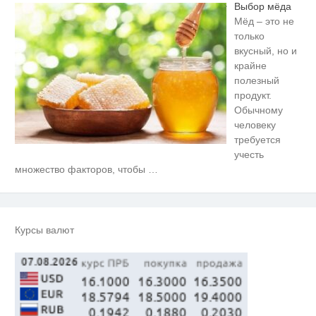
Выбор мёда
Мёд – это не
только
вкусный, но и
крайне
полезный
продукт.
Обычному
человеку
требуется
учесть
Скрытая камера на пляже
i
множество факторов, чтобы
…
Крыма: Что люди вытворяют,
когда их не видят...
Ролик длится несколько секунд,
i
а смеяться вы будете долго
Курсы валют
Ролик из Омска: вы будете
i
смеяться долго