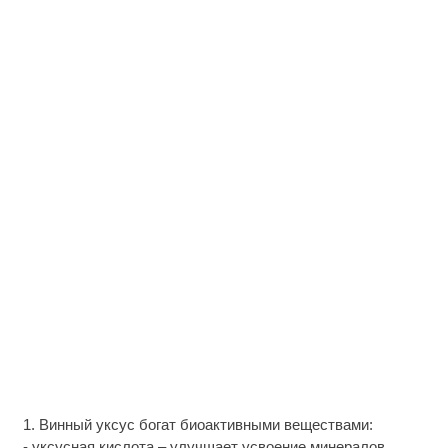
1. Винный уксус богат биоактивными веществами:
- уксусная кислота – улучшает усвоение минералов,