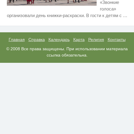
«Звонкие
голоса»
Ролик длится несколько секунд,
i
организовали день книжки-раскраски. В гости к детям с
…
а смеяться вы будете долго
Королева вагона отожгла! Видео
i
не оставит равнодушным
Главная
Справка
Календарь
Карта
Религия
Контакты
Ролик из Омска: вы будете
© 2008 Все права защищены. При использовании материала
i
смеяться долго
ссылка обязательна.