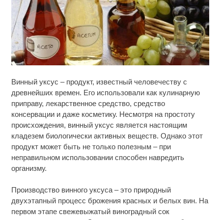
Ролик длится пару секунд, но вы будете в шоке
i
Винный уксус – продукт, известный человечеству с
от увиденного
древнейших времен. Его использовали как кулинарную
приправу, лекарственное средство, средство
Ржу не переставая, это видео пересмотришь не
i
раз
консервации и даже косметику. Несмотря на простоту
происхождения, винный уксус является настоящим
Этот танец невесты оставит вас без слов!
кладезем биологически активных веществ. Однако этот
i
Пересмотрела 10 раз
продукт может быть не только полезным – при
неправильном использовании способен навредить
организму.
Производство винного уксуса – это природный
двухэтапный процесс брожения красных и белых вин. На
первом этапе свежевыжатый виноградный сок