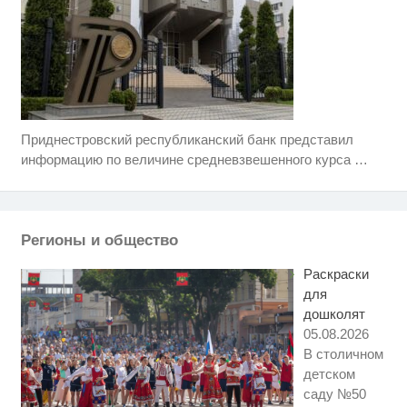
Приднестровский республиканский банк представил
Скрытая камера на пляже
i
Крыма: Что люди вытворяют,
информацию по величине средневзвешенного курса
…
когда их не видят...
Ржу не переставая, это видео
i
пересмотришь не раз
Регионы и общество
Этот танец невесты оставит вас
i
без слов! Пересмотрела 10 раз
Раскраски
для
дошколят
05.08.2026
В столичном
детском
саду №50