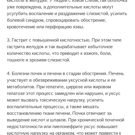
кислоты в желудке. У людей с язвой слизистая оболочка
уже повреждена, а дополнительные кислоты могут
усугубить воспаление и раздражение слизистой, усилить
болевой синдром, спровоцировать обострение,
кровотечение или перфорацию язвы.
3. Гастрит с повышенной кислотностью. При этом типе
гастрита желудок и так вырабатывает избыточное
количество кислоты, что приводит к изжоге, боли,
тошноте и эрозиям слизистой.
4. Болезни почек и печени в стадии обострения. Печень
участвует в обезвреживании уксусной кислоты и ее
метаболитов. При гепатите, циррозе или жировом
гепатозе этот процесс замедлен или нарушен, и уксус
может вызвать токсическую нагрузку, усилить
воспалительные процессы, а также мешать
восстановлению ткани печени. Почки отвечают за
выведение кислот и шлаков. При хронической почечной
недостаточности или пиелонефрите уксус повышает
кислотную нагрузку на организм, что может привести к