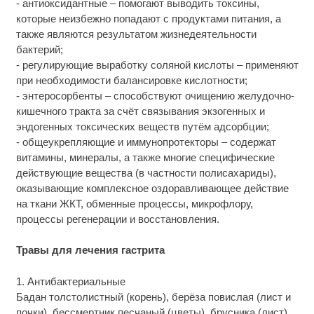
- антиоксидантные – помогают выводить токсины,
которые неизбежно попадают с продуктами питания, а
также являются результатом жизнедеятельности
бактерий;
- регулирующие выработку соляной кислоты – применяют
при необходимости балансировке кислотности;
- энтеросорбенты – способствуют очищению желудочно-
кишечного тракта за счёт связывания экзогенных и
эндогенных токсических веществ путём адсорбции;
- общеукрепляющие и иммунопротекторы – содержат
витамины, минералы, а также многие специфические
действующие вещества (в частности полисахариды),
оказывающие комплексное оздоравливающее действие
на ткани ЖКТ, обменные процессы, микрофлору,
процессы регенерации и восстановления.
Травы для лечения гастрита
1. Антибактериальные
Бадан толстолистный (корень), берёза повислая (лист и
почки), бессмертник песчаный (цветы), брусника (лист),