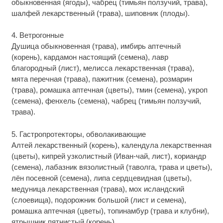
обыкновенная (ягоды), чабрец (тимьян ползучий, трава),
шалфей лекарственный (трава), шиповник (плоды).
4. Ветрогонные
Душица обыкновенная (трава), имбирь аптечный
(корень), кардамон настоящий (семена), лавр
благородный (лист), мелисса лекарственная (трава),
мята перечная (трава), пажитник (семена), розмарин
(трава), ромашка аптечная (цветы), тмин (семена), укроп
(семена), фенхель (семена), чабрец (тимьян ползучий,
трава).
5. Гастропротекторы, обволакивающие
Алтей лекарственный (корень), календула лекарственная
(цветы), кипрей узколистный (Иван-чай, лист), кориандр
(семена), лабазник вязолистный (таволга, трава и цветы),
лён посевной (семена), липа сердцевидная (цветы),
медуница лекарственная (трава), мох исландский
(слоевища), подорожник большой (лист и семена),
ромашка аптечная (цветы), топинамбур (трава и клубни),
ятрышник пятнистый (корень).