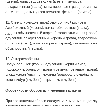
(цветы), липа сердцевидная (цветы), мелисса
лекарственная (трава), мята перечная (трава), ромашка
аптечная (цветы), укроп (семена), фенхель (семена).
11. Стимулирующие выработку соляной кислоты
Аир болотный (корень), вахта трёхлистная (трава),
дудник обыкновенный (корень), золототысячник (трава),
одуванчик лекарственный (корень и трава), подорожник
большой (лист), полынь горькая (трава), тысячелистник
обыкновенный (трава).
12. Энтеросорбенты
Лопух большой (корни), одуванчик (корни и лист),
подорожник большой (трава и семена), репешок (трава),
ряска малая (лист), спирулина (водоросль сушёная),
топинамбур (клубень), ятрышник (клубень).
Особенности сборов для лечения гастрита
При составлении сборов следует учитывать специфику
воздействия некоторых конкретных трав и их