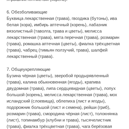
6. Обезболивающие
Буквица лекарственная (трава), гвоздика (бутоны), ива
белая (кора), имбирь аптечный (корень), лабазник
вязолистный (таволга, трава и цветы), мелисса
лекарственная (трава), мята перечная (трава), розмарин
(трава), ромашка аптечная (цветы), фиалка трёхцветная
(трава), чабрец (тимьян ползучий, трава), шалфей
лекарственный (трава).
7. Общеукрепляющие
Бузина чёрная (цветы), зверобой продырявленный
(трава), калина обыкновенная (ягоды), крапива
двудомная (трава), липа сердцевидная (цветы), лопух
большой (корень), мелисса лекарственная (трава), мох
исландский (слоевища), облепиха (лист и ягоды),
подорожник большой (лист и семена), рейши (гриб),
розмарин (трава), смородина чёрная (лист), толокнянка
(лист), топинамбур (клубни и трава), тысячелистник
(трава), фиалка трёхцветная (трава), чага берёзовая