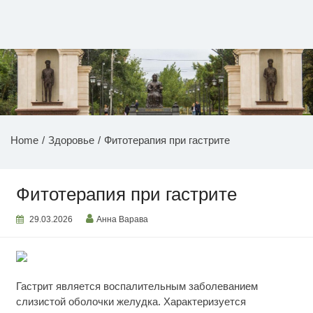
Перейти
к
содержимому
НОВОСТИ ПРИДНЕСТРОВЬЯ
Home
Здоровье
Фитотерапия при гастрите
Фитотерапия при гастрите
29.03.2026
Анна Варава
Гастрит является воспалительным заболеванием
слизистой оболочки желудка. Характеризуется