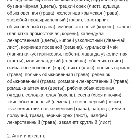
бузина чёрная (цветы), грецкий орех (лист), душица
обыкновенная (трава), железница крымская (трава),
зверобой продырявленный (трава), золотарник
обыкновенный (трава), имбирь аптечный (корень), калган
(лапчатка прямостоячая, корень), календула
лекарственная (цветы), кипрей узколистный (Иван-чай,
лист), кориандр посевной (семена), курильский чай
(лапчатка кустарниковая, побеги), лаванда узколистная
(цветы), мох исландский (слоевища), облепиха (лист),
осина обыкновенная (кора), пихта (хвоя), полынь горькая
(трава), полынь обыкновенная (трава), репешок
обыкновенный (трава), розмарин лекарственный (трава),
ромашка аптечная (цветы), рябина обыкновенная
(ягоды), солодка голая (корень), сосна (хвоя и почки),
тмин обыкновенный (семена), тополь чёрный (почки),
тысячелистник обыкновенный (трава), чабрец (тимьян
ползучий, трава), чёрный орех (лист), шалфей
лекарственный (трава), эвкалипт круглый (лист).
2. Антигипоксанты