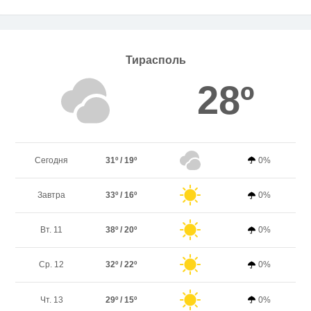
Тирасполь
28º
Сегодня
31º / 19º
0%
Завтра
33º / 16º
0%
Вт. 11
38º / 20º
0%
Ср. 12
32º / 22º
0%
Чт. 13
29º / 15º
0%