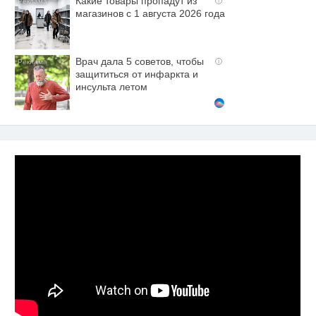
Какие товары пропадут из
i
магазинов с 1 августа 2026 года
Врач дала 5 советов, чтобы
i
защититься от инфаркта и
инсульта летом