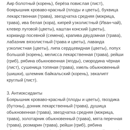
Аир болотный (корень), берёза повислая (лист),
боярышник кроваво-красный (плоды и цветы), буквица
лекарственная (трава), звездчатка средняя (мокрица,
трава), ива белая (кора), кипрей узколистный (Иван-чай),
клевер луговой (цветы), каштан конский (цветы),
кориандр посевной (семена), крапива двудомная (трава),
лабазник вязолистный (трава и цветы), лаванда
узколистная (цветы), липа сердцевидная (цветы), лопух
большой (корень), мелисса лекарственная (трава), рейши
(гриб), рябина обыкновенная (ягоды), смородина чёрная
(лист), сушеница топяная (трава), хмель обыкновенный
(шишки), шлемник байкальский (корень), эвкалипт
круглый (лист).
3. Антиоксиданты
Боярышник кроваво-красный (плоды и цветы), гвоздика
(бутоны), донник лекарственный (трава), душица
обыкновенная (трава), звездчатка средняя (мокрица,
трава), золотарник обыкновенный (трава), мята перечная
(трава), розмарин (трава), рейши (гриб), рябина