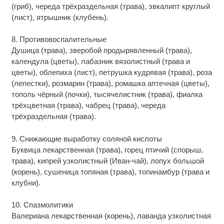
(гриб), череда трёхраздельная (трава), эвкалипт круглый
(лист), ятрышник (клубень).
8. Противовоспалительные
Душица (трава), зверобой продырявленный (трава),
календула (цветы), лабазник вязолистный (трава и
цветы), облепиха (лист), петрушка кудрявая (трава), роза
(лепестки), розмарин (трава), ромашка аптечная (цветы),
тополь чёрный (почки), тысячелистник (трава), фиалка
трёхцветная (трава), чабрец (трава), череда
трёхраздельная (трава).
9. Снижающие выработку соляной кислоты
Буквица лекарственная (трава), горец птичий (спорыш,
трава), кипрей узколистный (Иван-чай), лопух большой
(корень), сушеница топяная (трава), топинамбур (трава и
клубни).
10. Спазмолитики
Валериана лекарственная (корень), лаванда узколистная