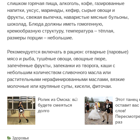
слишком горячая пища, алкоголь, кофе, газированные
напитки, уксус, маринады, кефир, сырые овощи и
фрукты, свежая выпечка, наваристые мясные бульоны,
шоколад. Блюда должны иметь гомогенную,
кремообразную структуру, температура – тёплая,
размеры порции – небольшие.
Рекомендуется включать в рацион: отварные (паровые)
мясо и рыба, тушёные овощи, овощные пюре,
запечённые фрукты, запеканки из творога, каши с
небольшим количеством сливочного масла или
растительными нерафинированными маслами, вязкие
молочные или крупяные супы, кисели, фиточаи.
Ролик из Омска: вы
Этот танец 
i
будете смеяться
оставит вас
долго
слов!
Пересмотре
раз
Здоровье