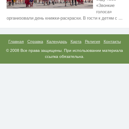
«Звонкие
голоса»
Ролик длится несколько секунд,
i
организовали день книжки-раскраски. В гости к детям с
…
а смеяться вы будете долго
Скрытая камера на пляже
i
Крыма: Что люди вытворяют,
когда их не видят...
Главная
Справка
Календарь
Карта
Религия
Контакты
Канадская гимнастка Беззубенко
© 2008 Все права защищены. При использовании материала
i
призналась, чем ее
ссылка обязательна.
разочаровала Москва