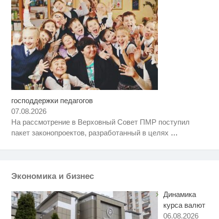
господдержки педагогов
Этот танец невесты оставит вас
i
без слов! Пересмотрела 10 раз
07.08.2026
На рассмотрение в Верховный Совет ПМР поступил
Королева вагона отожгла! Видео
i
пакет законопроектов, разработанный в целях
…
не оставит равнодушным
Ролик из Омска: вы будете
i
смеяться долго
Экономика и бизнес
Динамика
курса валют
06.08.2026