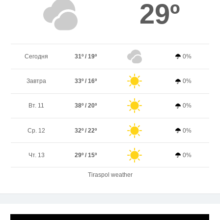
29º
Сегодня
31º / 19º
0%
Завтра
33º / 16º
0%
Вт. 11
38º / 20º
0%
Ср. 12
32º / 22º
0%
Чт. 13
29º / 15º
0%
Tiraspol weather