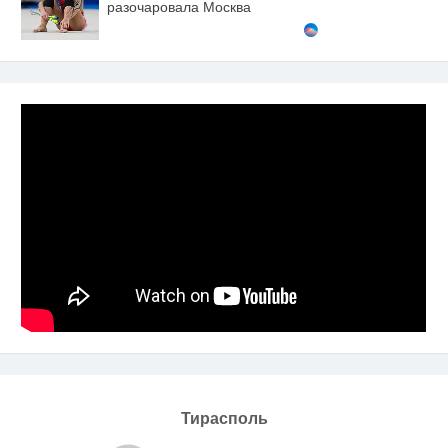
разочаровала Москва
Тирасполь