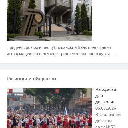
Приднестровский республиканский банк представил
Ржу не переставая, это видео
i
пересмотришь не раз
информацию по величине средневзвешенного курса
…
Ролик длится пару секунд, но
i
вы будете в шоке от увиденного
Регионы и общество
Почему Петеру Сийярто грозит
i
срок
Раскраски
для
дошколят
05.08.2026
В столичном
детском
саду №50