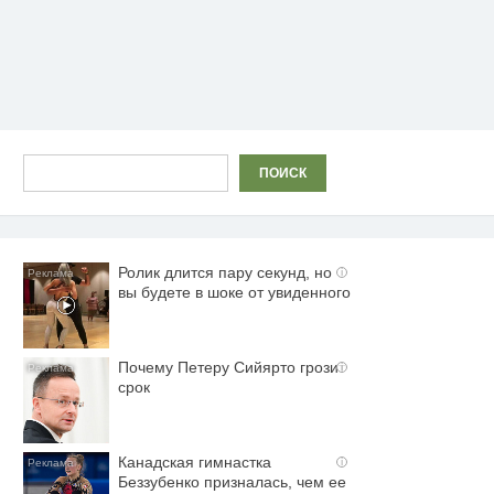
Поиск
ПОИСК
Ролик длится пару секунд, но
i
вы будете в шоке от увиденного
Почему Петеру Сийярто грозит
i
срок
Канадская гимнастка
i
Беззубенко призналась, чем ее