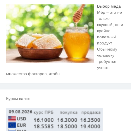
Выбор мёда
Мёд – это не
только
вкусный, но и
крайне
полезный
продукт.
Обычному
человеку
требуется
учесть
Ролик длится несколько секунд,
i
множество факторов, чтобы
…
а смеяться вы будете долго
Скрытая камера на пляже
i
Крыма: Что люди вытворяют,
когда их не видят...
Курсы валют
Канадская гимнастка Беззубенко
i
призналась, чем ее
разочаровала Москва