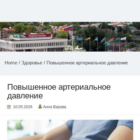
Перейти
к
содержимому
НОВОСТИ ПРИДНЕСТРОВЬЯ
Home
Здоровье
Повышенное артериальное давление
Повышенное артериальное
давление
10.05.2026
Анна Варава