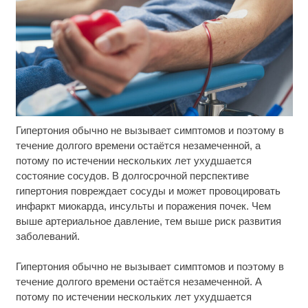
Гипертония обычно не вызывает симптомов и поэтому в
Ржу не переставая, это видео пересмотришь не
i
раз
течение долгого времени остаётся незамеченной, а
потому по истечении нескольких лет ухудшается
Ролик длится пару секунд, но вы будете в шоке
i
состояние сосудов. В долгосрочной перспективе
от увиденного
гипертония повреждает сосуды и может провоцировать
инфаркт миокарда, инсульты и поражения почек. Чем
Почему Петеру Сийярто грозит срок
i
выше артериальное давление, тем выше риск развития
заболеваний.
Гипертония обычно не вызывает симптомов и поэтому в
течение долгого времени остаётся незамеченной. А
потому по истечении нескольких лет ухудшается