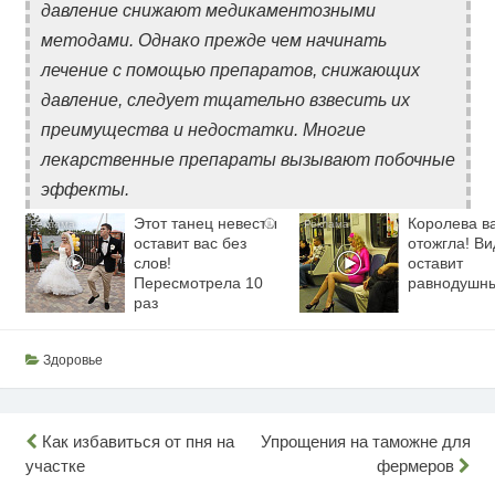
давление снижают медикаментозными
методами. Однако прежде чем начинать
лечение с помощью препаратов, снижающих
давление, следует тщательно взвесить их
преимущества и недостатки. Многие
лекарственные препараты вызывают побочные
эффекты.
Этот танец невесты
Королева в
i
оставит вас без
отожгла! Ви
слов!
оставит
Пересмотрела 10
равнодушн
раз
Здоровье
Навигация
Как избавиться от пня на
Упрощения на таможне для
участке
фермеров
по