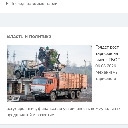
Последние комментарии
Власть и политика
Грядет рост
тарифов на
вывоз ТБО?
06.08.2026
Механизмы
тарифного
регулирования, финансовая устойчивость коммунальных
Этот танец невесты оставит вас
i
без слов! Пересмотрела 10 раз
предприятий и развитие
…
Ржу не переставая, это видео
i