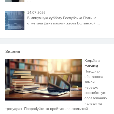
…
14.07.2026
В минувшую субботу Республика Польша
отметила День памяти жертв Волынской
…
Знания
Ходьба в
гололёд
Погодная
обстановка
зимой
нередко
способствует
образованию
наледи на
Скрытая камера на пляже
i
тротуарах. Попробуйте-ка пройтись по скользкой
…
Крыма: Что люди вытворяют,
когда их не видят...