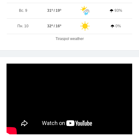
Вс. 9
31º / 19º
93%
Пн. 10
32º / 16º
0%
Tiraspol weather