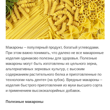
Ржу не переставая, это видео пересмотришь не
i
Макароны – популярный продукт, богатый углеводами.
раз
При этом важно понимать, что далеко не все макаронные
изделия одинаково полезны для здоровья. Полезные
Ролик длится пару секунд, но вы будете в шоке
i
от увиденного
макароны могут быть изготовлены из цельного зерна,
альтернативных зерновых культур, с высоким
Ролик из Омска: вы будете смеяться долго
содержанием растительного белка и приготовленные по
i
технологии «аль денте» (на зубок). Вредные макароны –
изделия быстрого приготовления из муки высшего сорта
и применением высококалорийных добавок.
Полезные макароны