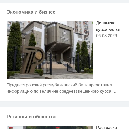
пересмотришь не раз
Экономика и бизнес
Королева вагона отожгла! Видео
i
не оставит равнодушным
Динамика
курса валют
06.08.2026
Приднестровский республиканский банк представил
Скрытая камера на пляже
i
Крыма: Что люди вытворяют,
информацию по величине средневзвешенного курса
…
когда их не видят...
Ролик длится пару секунд, но
i
вы будете в шоке от увиденного
Регионы и общество
Ролик из Омска: вы будете
i
смеяться долго
Раскраски