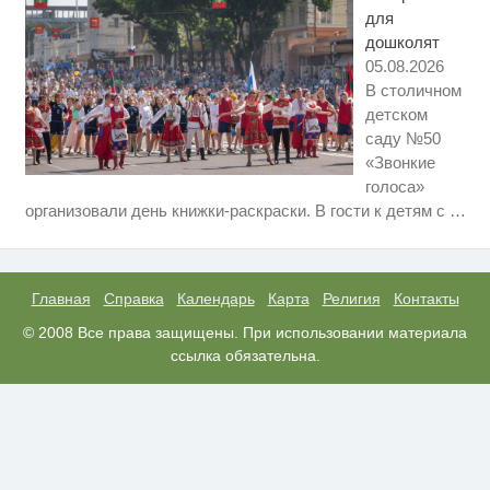
для
дошколят
05.08.2026
В столичном
детском
саду №50
«Звонкие
голоса»
Ролик длится несколько секунд,
i
организовали день книжки-раскраски. В гости к детям с
…
а смеяться вы будете долго
Этот танец невесты оставит вас
i
без слов! Пересмотрела 10 раз
Главная
Справка
Календарь
Карта
Религия
Контакты
Взломали Telegram Собчак - вот
© 2008 Все права защищены. При использовании материала
i
что нашлось в переписках
ссылка обязательна.