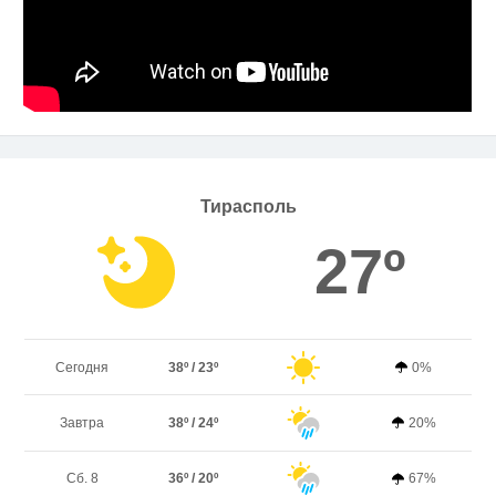
Тирасполь
27º
Сегодня
38º / 23º
0%
Завтра
38º / 24º
20%
Сб. 8
36º / 20º
67%