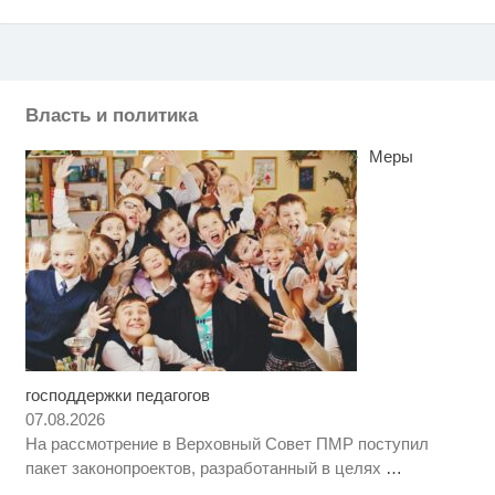
Власть и политика
Меры
господдержки педагогов
Скрытая камера на пляже
i
Крыма: Что люди вытворяют,
07.08.2026
когда их не видят...
На рассмотрение в Верховный Совет ПМР поступил
Ролик длится несколько секунд,
i
пакет законопроектов, разработанный в целях
…
а смеяться вы будете долго