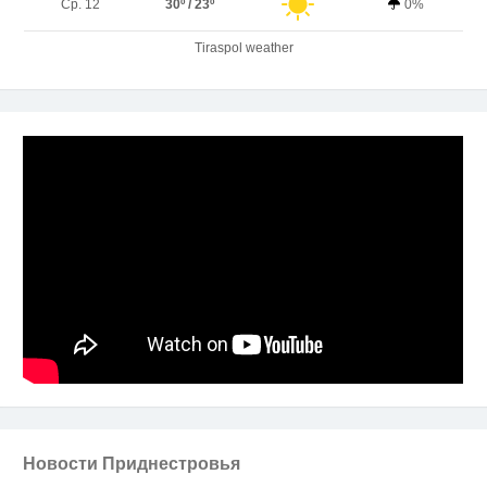
Ср. 12
30º / 23º
0%
Tiraspol weather
Новости Приднестровья