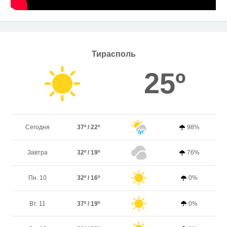
Тирасполь
25º
Сегодня
37º / 22º
98%
Завтра
32º / 19º
76%
Пн. 10
32º / 16º
0%
Вт. 11
37º / 19º
0%