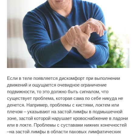
Королева вагона отожгла! Видео не оставит
i
Если в теле появляется дискомфорт при выполнении
равнодушным
движений и ощущается очевидное ограничение
подвижности, то это должно быть сигналом, что
Ржу не переставая, это видео пересмотришь не
i
раз
существует проблема, которая сама по себе никуда не
денется. Например, проблемы с кистями, локтем или
Почему вы не сможете вернуть в магазин
плечом – указывают на застой лимфы в подмышечной
i
купленный телевизор
зоне, застой которой нарушает кровоснабжение в ладони
или в локте. Проблемы с суставами нижних конечностей
–на застой лимфы в области паховых лимфатических