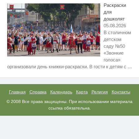
смеяться долго
Раскраски
для
дошколят
05.08.2026
В столичном
детском
саду №50
«Звонкие
голоса»
Скрытая камера на пляже
i
организовали день книжки-раскраски. В гости к детям с
…
Крыма: Что люди вытворяют,
когда их не видят...
Ржу не переставая, это видео
i
пересмотришь не раз
Главная
Справка
Календарь
Карта
Религия
Контакты
Почему вы не сможете вернуть
© 2008 Все права защищены. При использовании материала
i
в магазин купленный телевизор
ссылка обязательна.