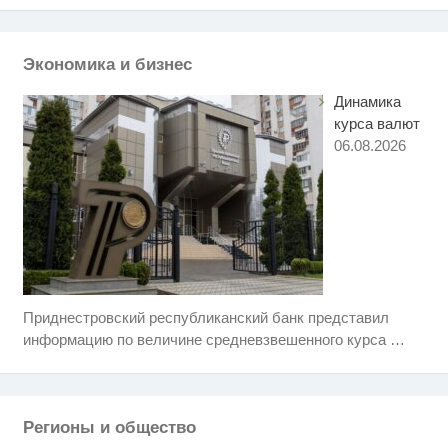
Этот танец невесты оставит вас
i
без слов! Пересмотрела 10 раз
Экономика и бизнес
Динамика
курса валют
06.08.2026
Приднестровский республиканский банк представил
Ролик длится пару секунд, но
i
вы будете в шоке от увиденного
информацию по величине средневзвешенного курса
…
Королева вагона отожгла! Видео
i
не оставит равнодушным
Регионы и общество
Ролик из Омска: вы будете
i