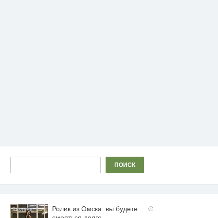
Поиск
ПОИСК
Ролик из Омска: вы будете
i
смеяться долго