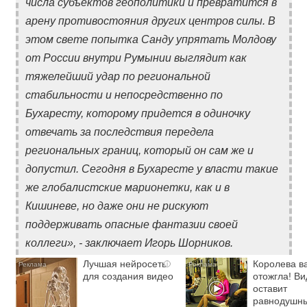
числа субъектов геополитики и превратится в
арену противостояния других центров силы. В
этом свете попытка Санду упрятать Молдову
от России внутри Румынии выглядит как
тяжелейший удар по региональной
стабильности и непосредственно по
Бухаресту, которому придется в одиночку
отвечать за последствия передела
региональных границ, который он сам же и
допустил. Сегодня в Бухаресте у власти такие
же глобалистские марионетки, как и в
Кишиневе, но даже они не рискуют
поддерживать опасные фантазии своей
коллеги», - заключает Игорь Шорников.
Лучшая нейросеть
Королева в
i
для создания видео
отожгла! Ви
оставит
равнодушн