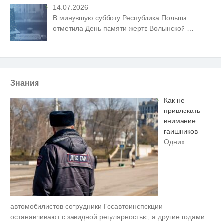
14.07.2026
В минувшую субботу Республика Польша
отметила День памяти жертв Волынской
…
Знания
Как не
привлекать
внимание
гаишников
Одних
автомобилистов сотрудники Госавтоинспекции
Ржу не переставая, это видео
i
пересмотришь не раз
останавливают с завидной регулярностью, а другие годами