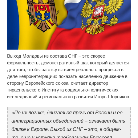
Выход Молдовы из состава СНГ – это скорее
Королева вагона отожгла! Видео не оставит
i
равнодушным
формальность, демонстративный шаг, который делается
для того, чтобы за отсутствием реального прогресса в
Этот танец невесты оставит вас без слов!
i
деле «евроинтеграции» показать населению движение в
Пересмотрела 10 раз
сторону Европейского союза, считает директор
тираспольского Института социально-политических
Ролик длится пару секунд, но вы будете в шоке
i
исследований и регионального развития Игорь Шорников.
от увиденного
«По их логике, двигаться прочь от России и ее
интеграционных объединений – означает быть
ближе к Европе. Выход из СНГ – это, в общем-
то, еще и уступка требованиям Брюсселя,