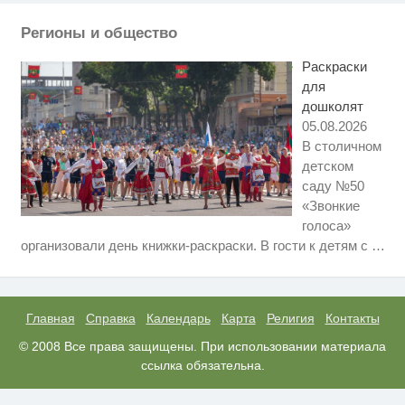
"Диором": Поплавская вмазала
семейке Плющенко
Регионы и общество
В Сонково простятся с погибшим
i
в зоне СВО Денисом
Раскраски
Шаповаловым
для
дошколят
05.08.2026
В столичном
детском
саду №50
«Звонкие
голоса»
Ролик длится несколько секунд,
i
организовали день книжки-раскраски. В гости к детям с
…
а смеяться вы будете долго
Передовая нейронка по видео
i
контенту
Главная
Справка
Календарь
Карта
Религия
Контакты
Лучшая нейросеть для создания
© 2008 Все права защищены. При использовании материала
i
видео
ссылка обязательна.