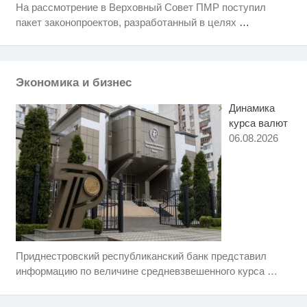
На рассмотрение в Верховный Совет ПМР поступил
Никогда не храните огурцы в
i
пакет законопроектов, разработанный в целях
…
холодильнике: есть один
маленький секрет
Как пенсионеры 1945-1965 годов
i
могут получить доплаты за
советский стаж
Экономика и бизнес
Динамика
курса валют
06.08.2026
Приднестровский республиканский банк представил
Скрытая камера на пляже
i
Крыма: Что люди вытворяют,
информацию по величине средневзвешенного курса
…
когда их не видят...
"Потеряли стыд в погоне за
i