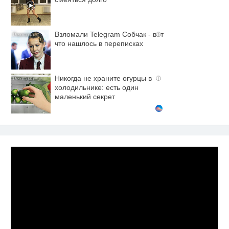
Взломали Telegram Собчак - вот
i
что нашлось в переписках
Никогда не храните огурцы в
i
холодильнике: есть один
маленький секрет