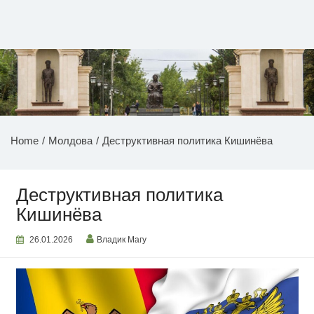
Перейти
к
содержимому
НОВОСТИ ПРИДНЕСТРОВЬЯ
Home
Молдова
Деструктивная политика Кишинёва
Деструктивная политика
Кишинёва
26.01.2026
Владик Магу