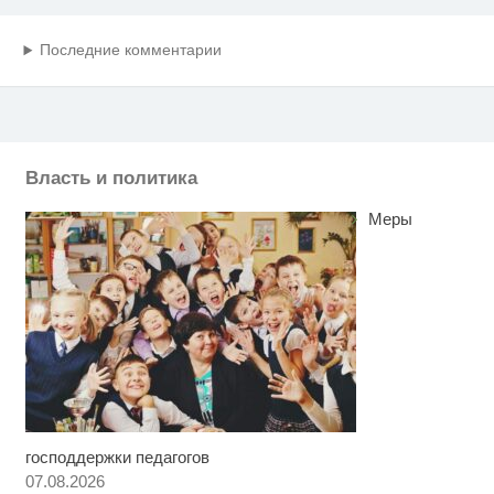
Последние комментарии
Власть и политика
Меры
господдержки педагогов
Взломали Telegram Собчак - вот
i
что нашлось в переписках
07.08.2026