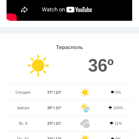
Тирасполь
36º
Сегодня
37º / 22º
0%
Завтра
36º / 21º
100%
Вс. 9
33º / 21º
11%