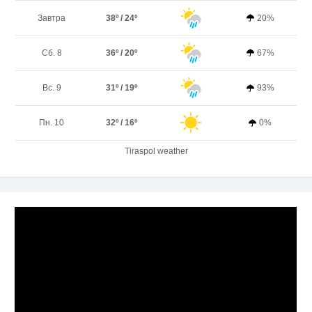
Завтра
38º / 24º
20%
Сб. 8
36º / 20º
67%
Вс. 9
31º / 19º
93%
Пн. 10
32º / 16º
0%
Tiraspol weather