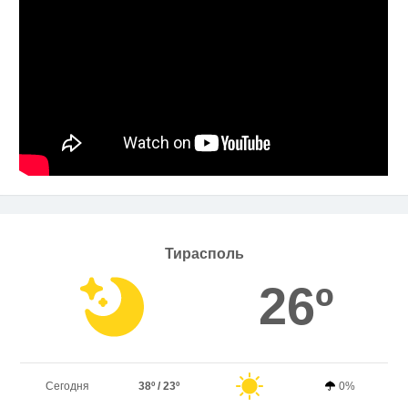
Тирасполь
26º
Сегодня
38º / 23º
0%