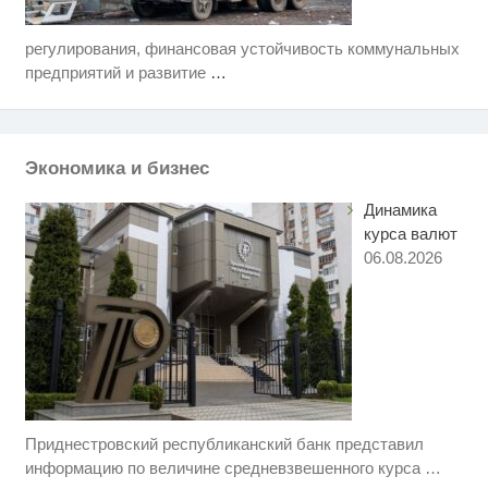
регулирования, финансовая устойчивость коммунальных
Этот танец невесты оставит вас
i
без слов! Пересмотрела 10 раз
предприятий и развитие
…
Ржу не переставая, это видео
i
пересмотришь не раз
Экономика и бизнес
Королева вагона отожгла! Видео
i
не оставит равнодушным
Динамика
курса валют
06.08.2026
Приднестровский республиканский банк представил
Скрытая камера на пляже
i
Крыма: Что люди вытворяют,
информацию по величине средневзвешенного курса
…
когда их не видят...