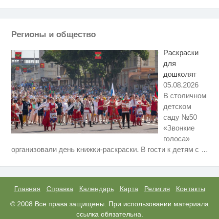
Ролик длится пару секунд, но
i
вы будете в шоке от увиденного
Регионы и общество
Ролик из Омска: вы будете
i
смеяться долго
Раскраски
для
дошколят
05.08.2026
В столичном
детском
саду №50
«Звонкие
голоса»
Ролик длится несколько секунд,
i
организовали день книжки-раскраски. В гости к детям с
…
а смеяться вы будете долго
Этот танец невесты оставит вас
i
без слов! Пересмотрела 10 раз
Главная
Справка
Календарь
Карта
Религия
Контакты
"Потеряли стыд в погоне за
© 2008 Все права защищены. При использовании материала
i
"Диором": Поплавская вмазала
ссылка обязательна.
семейке Плющенко