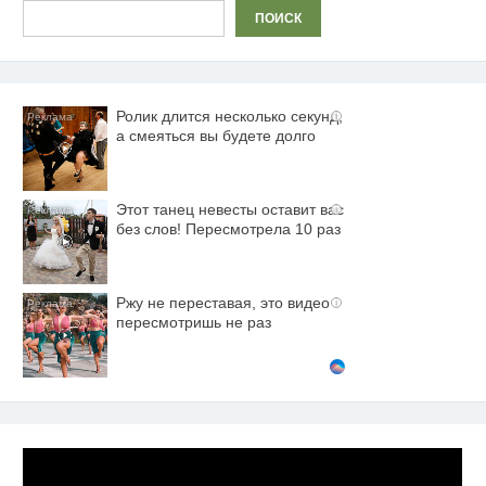
Поиск
ПОИСК
Ролик длится несколько секунд,
i
а смеяться вы будете долго
Этот танец невесты оставит вас
i
без слов! Пересмотрела 10 раз
Ржу не переставая, это видео
i
пересмотришь не раз