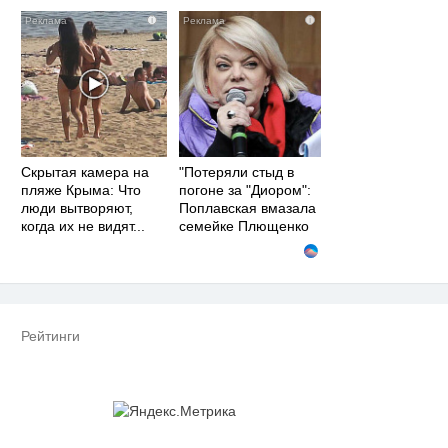
i
i
Скрытая камера на
"Потеряли стыд в
пляже Крыма: Что
погоне за "Диором":
люди вытворяют,
Поплавская вмазала
когда их не видят...
семейке Плющенко
Рейтинги