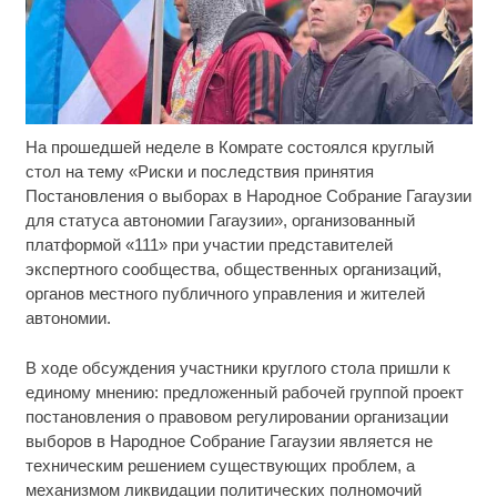
На прошедшей неделе в Комрате состоялся круглый
Ржу не переставая, это видео пересмотришь не
i
раз
стол на тему «Риски и последствия принятия
Постановления о выборах в Народное Собрание Гагаузии
Ролик длится пару секунд, но вы будете в шоке
i
для статуса автономии Гагаузии», организованный
от увиденного
платформой «111» при участии представителей
экспертного сообщества, общественных организаций,
Ролик из Омска: вы будете смеяться долго
i
органов местного публичного управления и жителей
автономии.
В ходе обсуждения участники круглого стола пришли к
единому мнению: предложенный рабочей группой проект
постановления о правовом регулировании организации
выборов в Народное Собрание Гагаузии является не
техническим решением существующих проблем, а
механизмом ликвидации политических полномочий