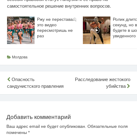
самостоятельное решение внутренних вопросов.
Ржу не переставая,
Ролик длитс
i
это видео
секунд, но 
пересмотришь не
будете в шо
раз
увиденного
Молдова
Навигация
Опасность
Расследование жестокого
сандунистского правления
убийства
по
записям
Добавить комментарий
Ваш адрес email не будет опубликован.
Обязательные поля
помечены
*