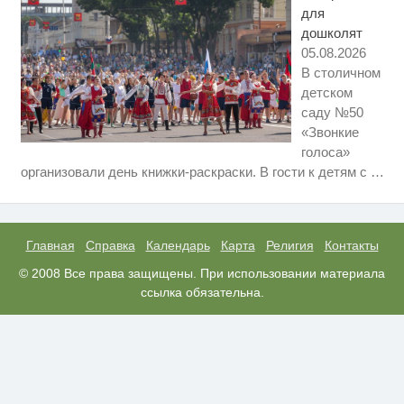
для
дошколят
05.08.2026
В столичном
детском
саду №50
«Звонкие
голоса»
Скрытая камера на пляже
i
организовали день книжки-раскраски. В гости к детям с
…
Крыма: Что люди вытворяют,
когда их не видят...
Ролик длится несколько секунд,
i
а смеяться вы будете долго
Главная
Справка
Календарь
Карта
Религия
Контакты
Ролик из Омска: вы будете
© 2008 Все права защищены. При использовании материала
i
смеяться долго
ссылка обязательна.