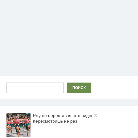
Поиск
ПОИСК
Ржу не переставая, это видео
i
пересмотришь не раз