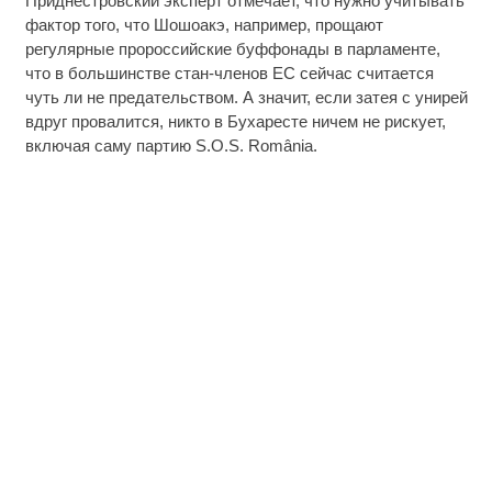
Приднестровский эксперт отмечает, что нужно учитывать
фактор того, что Шошоакэ, например, прощают
регулярные пророссийские буффонады в парламенте,
что в большинстве стан-членов ЕС сейчас считается
чуть ли не предательством. А значит, если затея с унирей
вдруг провалится, никто в Бухаресте ничем не рискует,
включая саму партию S.O.S. România.