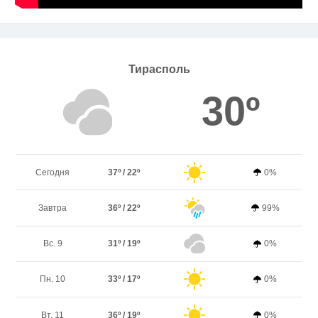
Тирасполь
30º
Сегодня
37º / 22º
0%
Завтра
36º / 22º
99%
Вс. 9
31º / 19º
0%
Пн. 10
33º / 17º
0%
Вт. 11
36º / 19º
0%