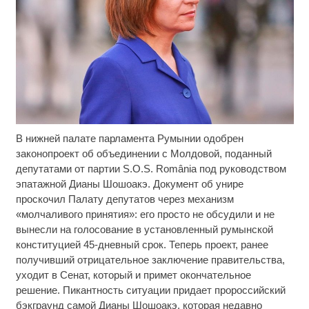
В нижней палате парламента Румынии одобрен
Скрытая камера на пляже Крыма: Что люди
i
вытворяют, когда их не видят...
законопроект об объединении с Молдовой, поданный
депутатами от партии S.O.S. România под руководством
Ролик длится несколько секунд, а смеяться вы
i
эпатажной Дианы Шошоакэ. Документ об унире
будете долго
проскочил Палату депутатов через механизм
«молчаливого принятия»: его просто не обсудили и не
Этот танец невесты оставит вас без слов!
i
вынесли на голосование в установленный румынской
Пересмотрела 10 раз
конституцией 45-дневный срок. Теперь проект, ранее
получивший отрицательное заключение правительства,
уходит в Сенат, который и примет окончательное
решение. Пикантность ситуации придает пророссийский
бэкграунд самой Дианы Шошоакэ, которая недавно