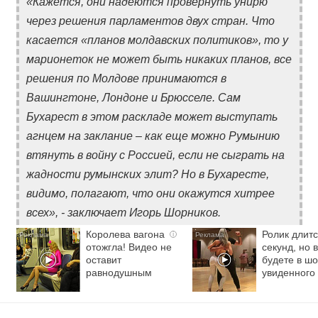
«Кажется, они надеются провернуть унирю
через решения парламентов двух стран. Что
касается «планов молдавских политиков», то у
марионеток не может быть никаких планов, все
решения по Молдове принимаются в
Вашингтоне, Лондоне и Брюсселе. Сам
Бухарест в этом раскладе может выступать
агнцем на заклание – как еще можно Румынию
втянуть в войну с Россией, если не сыграть на
жадности румынских элит? Но в Бухаресте,
видимо, полагают, что они окажутся хитрее
всех», - заключает Игорь Шорников.
Королева вагона
Ролик длитс
i
отожгла! Видео не
секунд, но 
оставит
будете в шо
равнодушным
увиденного