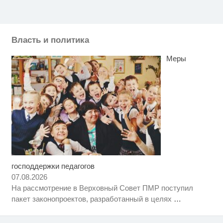
Власть и политика
Меры
господдержки педагогов
Скрытая камера на пляже
i
Крыма: Что люди вытворяют,
07.08.2026
когда их не видят...
На рассмотрение в Верховный Совет ПМР поступил
Ролик длится несколько секунд,
i
пакет законопроектов, разработанный в целях
…
а смеяться вы будете долго