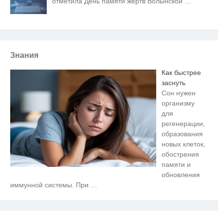
отметила День памяти жертв Волынской
…
Знания
Как быстрее
заснуть
Сон нужен
организму
для
регенерации,
образования
новых клеток,
обострения
памяти и
обновления
Ржу не переставая, это видео
i
иммунной системы. При
…
пересмотришь не раз
Королева вагона отожгла! Видео
i
не оставит равнодушным