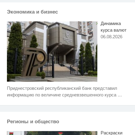
Ролик длится пару секунд, но
i
вы будете в шоке от увиденного
Экономика и бизнес
Динамика
курса валют
06.08.2026
Приднестровский республиканский банк представил
Ржу не переставая, это видео
i
пересмотришь не раз
информацию по величине средневзвешенного курса
…
Королева вагона отожгла! Видео
i
не оставит равнодушным
Регионы и общество
Этот танец невесты оставит вас
i
без слов! Пересмотрела 10 раз
Раскраски