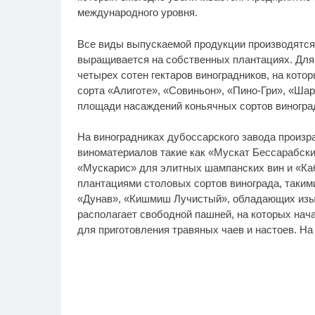
международного уровня.
Все виды выпускаемой продукции производятся 
выращивается на собственных плантациях. Для
четырех сотен гектаров виноградников, на кото
сорта «Алиготе», «Совиньон», «Пино-Гри», «Ша
площади насаждений коньячных сортов виногра
На виноградниках дубоссарского завода произр
виноматериалов такие как «Мускат Бессарабски
«Мускарис» для элитных шампанских вин и «Каб
плантациями столовых сортов винограда, такими
«Дунав», «Кишмиш Лучистый», обладающих изы
располагает свободной пашней, на которых нач
для приготовления травяных чаев и настоев. На