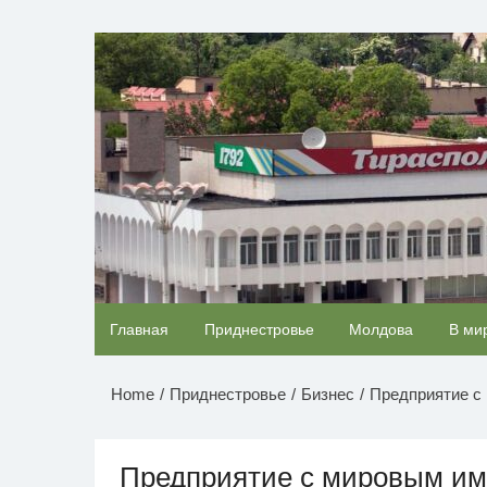
Перейти
к
НОВОСТИ ПРИДНЕСТР
содержимому
Королева вагона отожгла! Видео не оставит
Главная
Приднестровье
Молдова
В ми
равнодушным
Home
Приднестровье
Бизнес
Предприятие с
Предприятие с мировым и