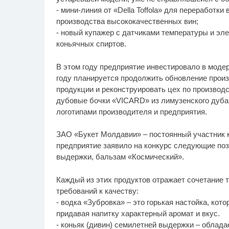
- мини-линия от «Della Toffola» для переработк
производства высококачественных вин;
- новый купажер с датчиками температуры и э
коньячных спиртов.
В этом году предприятие инвестировало в моде
году планируется продолжить обновление произ
продукции и реконструировать цех по производс
дубовые бочки «VICARD» из лимузенского дуба 
логотипами производителя и предприятия.
ЗАО «Букет Молдавии» – постоянный участник к
предприятие заявило на конкурс следующие пози
выдержки, бальзам «Космический».
Каждый из этих продуктов отражает сочетание 
требований к качеству:
- водка «Зубровка» – это горькая настойка, кот
придавая напитку характерный аромат и вкус.
- коньяк (дивин) семилетней выдержки – облада