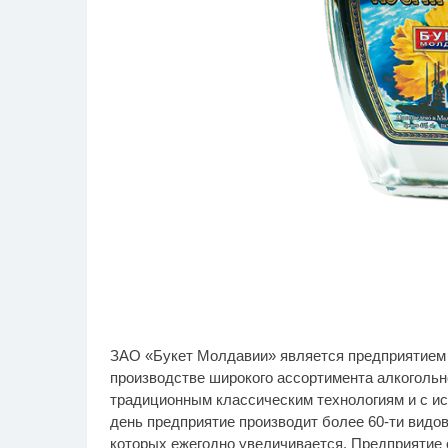
ЗАО «Букет Молдавии» является предприятием с
Скрытые признаки рака:
По
i
производстве широкого ассортимента алкогольн
на такое никто не
ве
обращает внимание, а
ку
традиционным классическим технологиям и с и
зря!
день предприятие производит более 60-ти видо
которых ежегодно увеличивается. Предприятие 