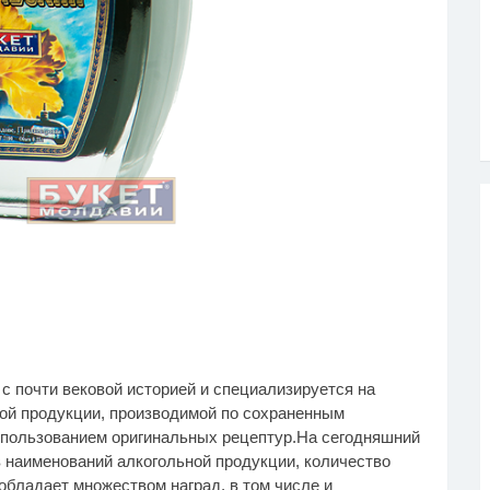
 почти вековой историей и специализируется на
чему вы не сможете
Никогда не храните
i
i
ой продукции, производимой по сохраненным
рнуть в магазин
огурцы в холодильнике:
пленный телевизор
есть один маленький
спользованием оригинальных рецептур.На сегодняшний
секрет
в наименований алкогольной продукции, количество
обладает множеством наград, в том числе и