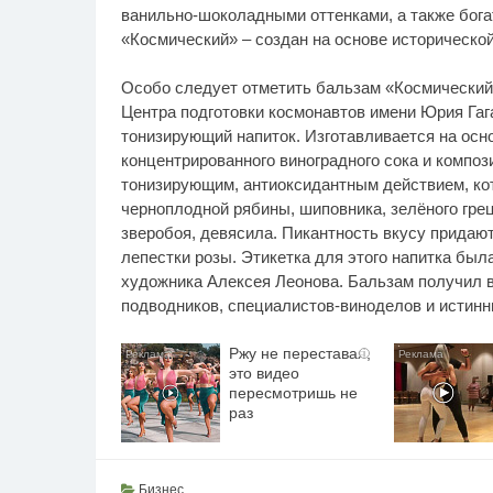
ванильно-шоколадными оттенками, а также бог
«Космический» – создан на основе историческо
Особо следует отметить бальзам «Космический»
Центра подготовки космонавтов имени Юрия Га
тонизирующий напиток. Изготавливается на осно
концентрированного виноградного сока и компо
тонизирующим, антиоксидантным действием, к
черноплодной рябины, шиповника, зелёного грецк
зверобоя, девясила. Пикантность вкусу придают
лепестки розы. Этикетка для этого напитка был
художника Алексея Леонова. Бальзам получил в
подводников, специалистов-виноделов и истинн
Ржу не переставая,
i
это видео
пересмотришь не
раз
Бизнес