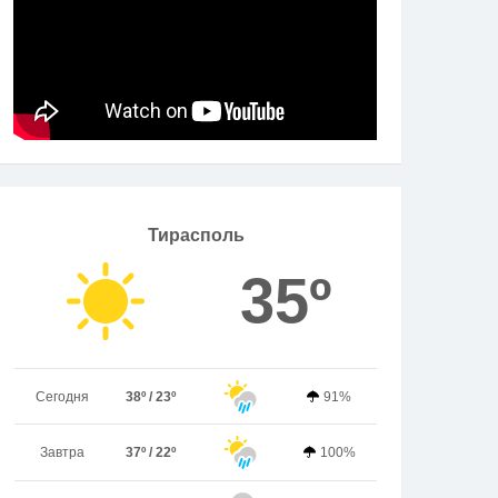
Тирасполь
35º
Сегодня
38º / 23º
91%
Завтра
37º / 22º
100%