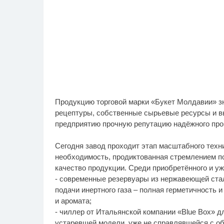
Продукцию торговой марки «Букет Молдавии» з
рецептуры, собственные сырьевые ресурсы и в
предприятию прочную репутацию надёжного про
Сегодня завод проходит этап масштабного техн
необходимость, продиктованная стремлением п
качество продукции. Среди приобретённого и у
- современные резервуары из нержавеющей ст
подачи инертного газа – полная герметичность 
и аромата;
- чиллер от Итальянской компании «Blue Box» 
устаревшей модели, уже не справлявшейся с о