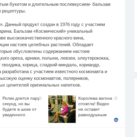
атым букетом и длительным послевкусием- бальзам
й рецептуры.
. Данный продукт создан в 1976 году с участием
гарина. Бальзам «Космический» уникальный
ве высококачественного красного вина,
зиции настоев целебных растений. Обладает
оторые обусловлены содержанием настоев
ого ореха, арники, полыни, левзеи, элеутерококка,
 гвоздика, корица, сладкий миндаль, кориандр,
а разработана с участием известного космонавта и
ысокую оценку космонавтов, полярников,
ых ценителей оригинальных напитков.
Ролик длится пару
Королева вагона
i
i
секунд, но вы
отожгла! Видео
будете в шоке от
не оставит
увиденного
равнодушным