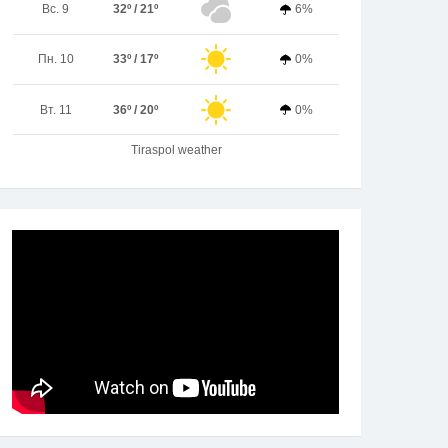
Вс. 9
32º / 21º
6%
Пн. 10
33º / 17º
0%
Вт. 11
36º / 20º
0%
Tiraspol weather