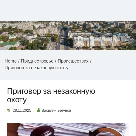
Перейти
к
содержимому
НОВОСТИ ПРИДНЕСТРОВЬЯ
Home
Приднестровье
Происшествия
Приговор за незаконную охоту
Приговор за незаконную
охоту
28.11.2025
Василий Бегунов