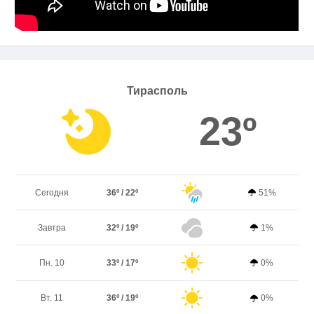
Тирасполь
23º
Сегодня
36º / 22º
51%
Завтра
32º / 19º
1%
Пн. 10
33º / 17º
0%
Вт. 11
36º / 19º
0%