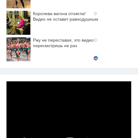
Королева вагона отожгла!
i
Видео не оставит равнодушным
Ржу не переставая, это видео
i
пересмотришь не раз