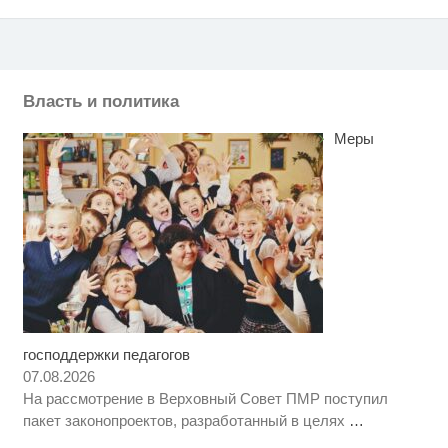
Власть и политика
Меры
господдержки педагогов
Скрытая камера на пляже
i
Крыма: Что люди вытворяют,
07.08.2026
когда их не видят...
На рассмотрение в Верховный Совет ПМР поступил
Ролик длится несколько секунд,
i
пакет законопроектов, разработанный в целях
…
а смеяться вы будете долго