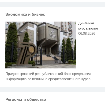
Ржу не переставая, это видео
i
пересмотришь не раз
Экономика и бизнес
Динамика
курса валют
06.08.2026
Приднестровский республиканский банк представил
Ролик длится пару секунд, но
i
вы будете в шоке от увиденного
информацию по величине средневзвешенного курса
…
Королева вагона отожгла! Видео
i
не оставит равнодушным
Регионы и общество
Этот танец невесты оставит вас
i