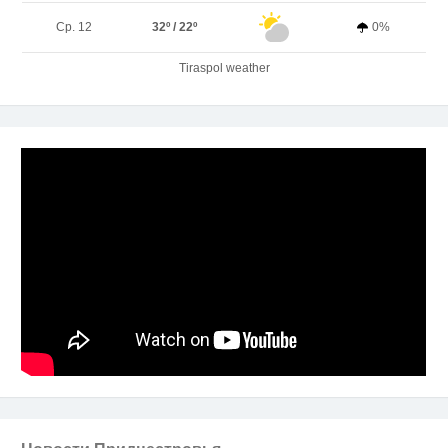
Ср. 12
32º / 22º
0%
Tiraspol weather