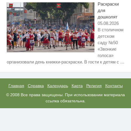
без слов! Пересмотрела 10 раз
Раскраски
для
дошколят
05.08.2026
В столичном
детском
саду №50
«Звонкие
голоса»
Скрытая камера на пляже
i
организовали день книжки-раскраски. В гости к детям с
…
Крыма: Что люди вытворяют,
когда их не видят...
Ролик длится несколько секунд,
i
а смеяться вы будете долго
Главная
Справка
Календарь
Карта
Религия
Контакты
Ролик из Омска: вы будете
© 2008 Все права защищены. При использовании материала
i
смеяться долго
ссылка обязательна.