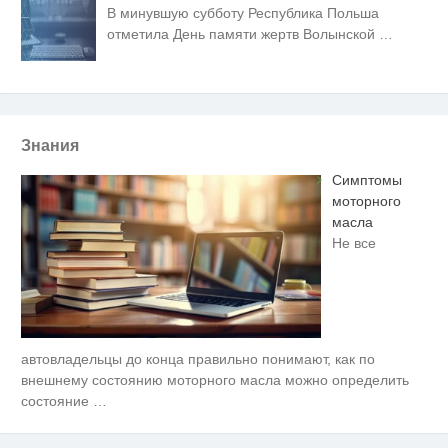
В минувшую субботу Республика Польша
отметила День памяти жертв Волынской
…
Знания
Симптомы
моторного
масла
Не все
автовладельцы до конца правильно понимают, как по
Ролик длится пару секунд, но
i
вы будете в шоке от увиденного
внешнему состоянию моторного масла можно определить
состояние
…
Королева вагона отожгла! Видео
i
не оставит равнодушным