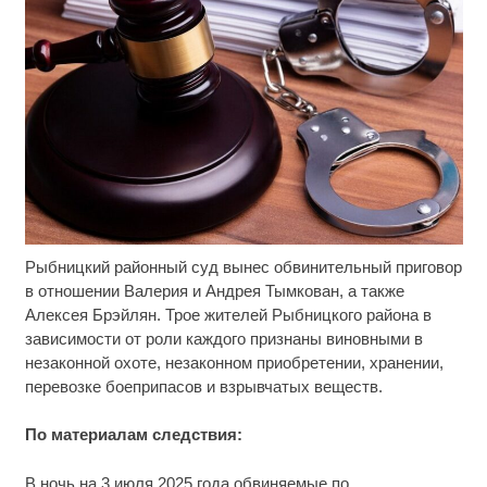
Рыбницкий районный суд вынес обвинительный приговор
Скрытая камера на пляже Крыма: Что люди
i
вытворяют, когда их не видят...
в отношении Валерия и Андрея Тымкован, а также
Алексея Брэйлян. Трое жителей Рыбницкого района в
Ролик длится несколько секунд, а смеяться вы
i
зависимости от роли каждого признаны виновными в
будете долго
незаконной охоте, незаконном приобретении, хранении,
перевозке боеприпасов и взрывчатых веществ.
Этот танец невесты оставит вас без слов!
i
Пересмотрела 10 раз
По материалам следствия:
В ночь на 3 июля 2025 года обвиняемые по