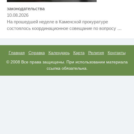
законодательства
Скрытая камера на пляже
i
Крыма: Что люди вытворяют,
10.08.2026
когда их не видят...
На прошедшей неделе в Каменской прокуратуре
Королева вагона отожгла! Видео
i
состоялось координационное совещание по вопросу
…
не оставит равнодушным
Ролик из Омска: вы будете
i
смеяться долго
Главная
Справка
Календарь
Карта
Религия
Контакты
© 2008 Все права защищены. При использовании материала
ссылка обязательна.