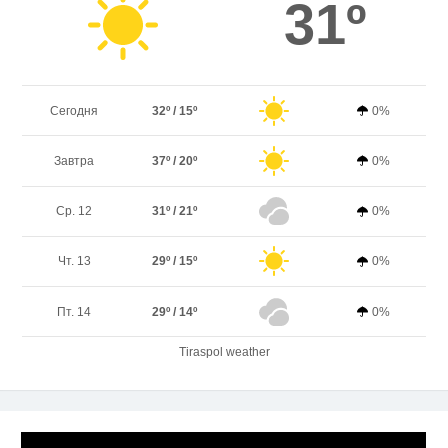
31º
Сегодня
32º / 15º
0%
Завтра
37º / 20º
0%
Ср. 12
31º / 21º
0%
Чт. 13
29º / 15º
0%
Пт. 14
29º / 14º
0%
Tiraspol weather