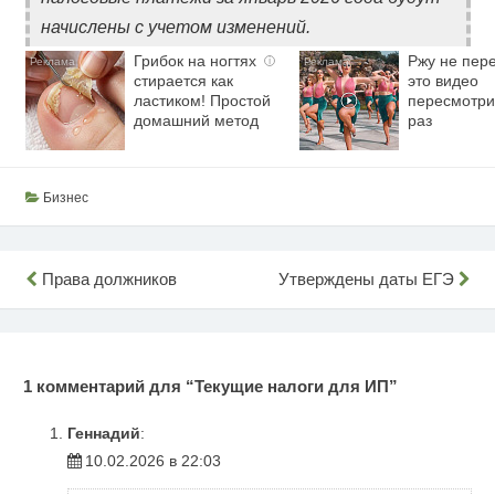
начислены с учетом изменений.
Грибок на ногтях
Ржу не пере
i
стирается как
это видео
ластиком! Простой
пересмотри
домашний метод
раз
Бизнес
Навигация
Права должников
Утверждены даты ЕГЭ
по
записям
1 комментарий для “
Текущие налоги для ИП
”
Геннадий
:
10.02.2026 в 22:03