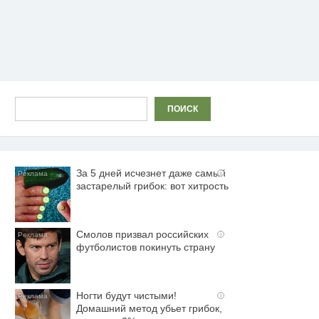
Поиск
ПОИСК
За 5 дней исчезнет даже самый
i
застарелый грибок: вот хитрость
Смолов призвал российских
i
футболистов покинуть страну
Ногти будут чистыми!
i
Домашний метод убьет грибок,