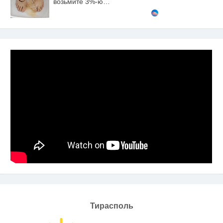
возьмите 3%-ю…
Тирасполь