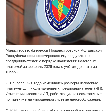
Министерство финансов Приднестровской Молдавской
Скрытая камера на пляже Крыма: Что люди
i
вытворяют, когда их не видят...
Республики проинформировало индивидуальных
предпринимателей о порядке начислении налоговых
Ролик длится пару секунд, но вы будете в шоке
i
платежей за февраль 2026 года с учётом доплаты за
от увиденного
январь.
Смолов призвал российских футболистов
i
С 1 января 2026 года изменились размеры налоговых
покинуть страну
платежей для индивидуальных предпринимателей (ИП).
Изменения касаются ИП, работающих как самозанятые,
по патенту и на упрощённой системе налогообложения.
С 2026 года вырос базовый минимальный размер оплаты