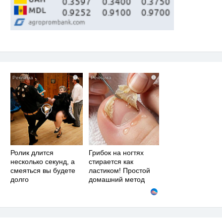
i
i
Ролик длится
Грибок на ногтях
несколько секунд, а
стирается как
смеяться вы будете
ластиком! Простой
долго
домашний метод