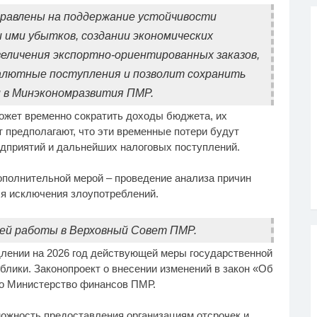
равлены на поддержание устойчивости
 ими убытков, создании экономических
величения экспортно-ориентированных заказов,
алютные поступления и позволит сохранить
и в Минэкономразвития ПМР.
может временно сократить доходы бюджета, их
 предполагают, что эти временные потери будут
дприятий и дальнейших налоговых поступлений.
полнительной мерой – проведение анализа причин
ля исключения злоупотреблений.
ей работы в Верховный Совет ПМР.
длении на 2026 год действующей меры государственной
лики. Законопроект о внесении изменений в закон «Об
о Министерство финансов ПМР.
ожность предоставления организациям отсрочек и