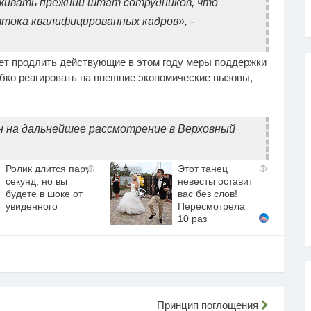
живать прежний штат сотрудников, что
ттока квалифицированных кадров», -
ет продлить действующие в этом году меры поддержки
ибко реагировать на внешние экономические вызовы,
 на дальнейшее рассмотрение в Верховный
Ролик длится пару
Этот танец
i
i
секунд, но вы
невесты оставит
будете в шоке от
вас без слов!
увиденного
Пересмотрела
10 раз
Принцип поглощения