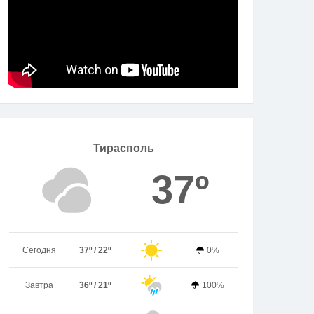
Тирасполь
37º
Сегодня
37º / 22º
0%
Завтра
36º / 21º
100%