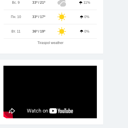
Вс. 9
33º / 21º
11%
Пн. 10
33º / 17º
0%
Вт. 11
36º / 19º
0%
Tiraspol weather