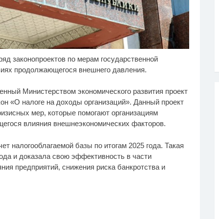
яд законопроектов по мерам государственной
у не переставая, это
Ролик длится пару
i
i
део пересмотришь не
секунд, но вы будете в
виях продолжающегося внешнего давления.
з
шоке от увиденного
енный Министерством экономического развития проект
кон «О налоге на доходы организаций». Данный проект
ризисных мер, которые помогают организациям
щегося влияния внешнеэкономических факторов.
ет налогооблагаемой базы по итогам 2025 года. Такая
ода и доказала свою эффективность в части
ия предприятий, снижения риска банкротства и