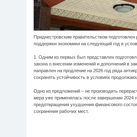
Приднестровским правительством подготовлен р
Королева вагона
Рж
i
отожгла! Видео не
ви
поддержки экономики на следующий год в усло
оставит равнодушным
ра
1. Одним из первых был представлен подготовл
закона о внесении изменений и дополнений в за
направлен на продление на 2026 год ряда антик
сохранять устойчивость в условиях продолжаю
Одно из предложений – не производить перерасч
мера уже применялась после завершения 2024 г
предотвращения ухудшения финансового состоян
сохранения рабочих мест.