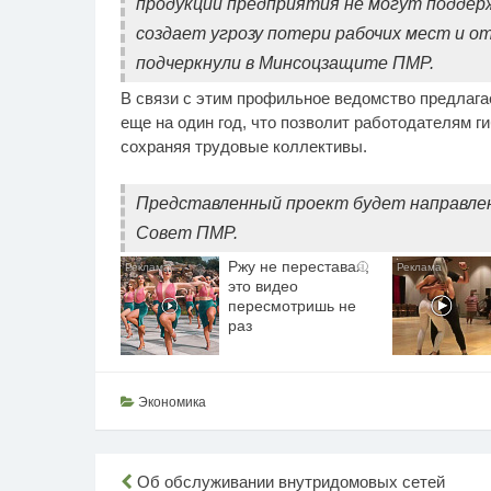
продукции предприятия не могут поддер
создает угрозу потери рабочих мест и о
подчеркнули в Минсоцзащите ПМР.
В связи с этим профильное ведомство предлага
еще на один год, что позволит работодателям г
сохраняя трудовые коллективы.
Представленный проект будет направлен
Совет ПМР.
Ржу не переставая,
i
это видео
пересмотришь не
раз
Экономика
Навигация
Об обслуживании внутридомовых сетей