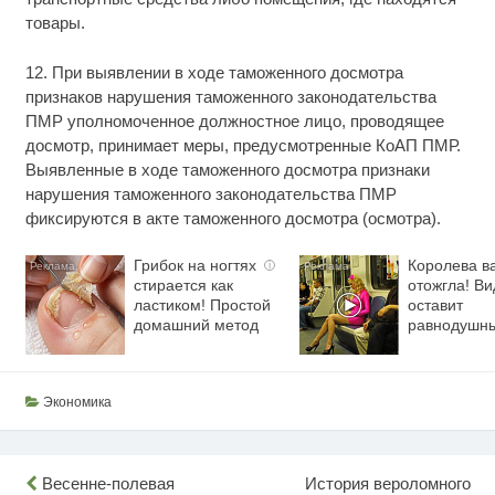
товары.
12. При выявлении в ходе таможенного досмотра
признаков нарушения таможенного законодательства
ПМР уполномоченное должностное лицо, проводящее
досмотр, принимает меры, предусмотренные КоАП ПМР.
Выявленные в ходе таможенного досмотра признаки
нарушения таможенного законодательства ПМР
фиксируются в акте таможенного досмотра (осмотра).
Грибок на ногтях
Королева в
i
стирается как
отожгла! Ви
ластиком! Простой
оставит
домашний метод
равнодушн
Экономика
Навигация
Весенне-полевая
История вероломного