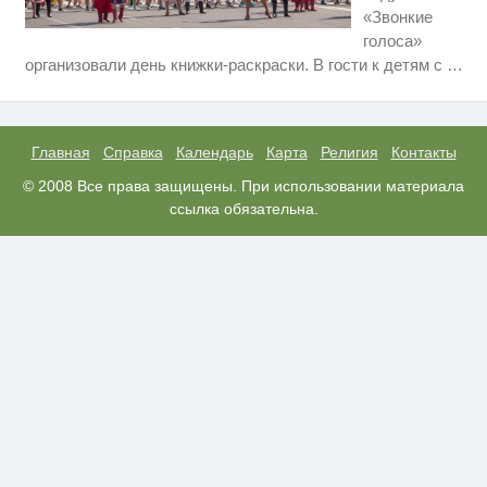
«Звонкие
голоса»
Ролик длится пару секунд, но
i
организовали день книжки-раскраски. В гости к детям с
…
вы будете в шоке от увиденного
Ролик из Омска: вы будете
i
смеяться долго
Главная
Справка
Календарь
Карта
Религия
Контакты
Рак начинается не с боли:
© 2008 Все права защищены. При использовании материала
i
онколог назвал первый «тихий»
ссылка обязательна.
признак болезни