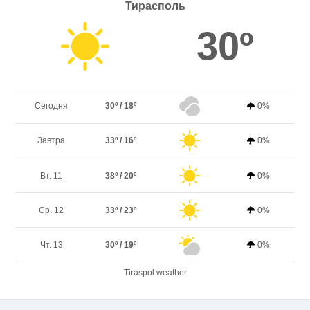
Тирасполь
30º
Сегодня
30º / 18º
0%
Завтра
33º / 16º
0%
Вт. 11
38º / 20º
0%
Ср. 12
33º / 23º
0%
Чт. 13
30º / 19º
0%
Tiraspol weather