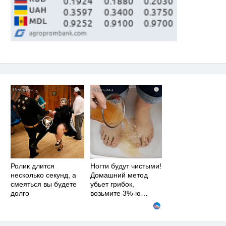
i
i
Ролик длится
Ногти будут чистыми!
несколько секунд, а
Домашний метод
смеяться вы будете
убьет грибок,
долго
возьмите 3%-ю…