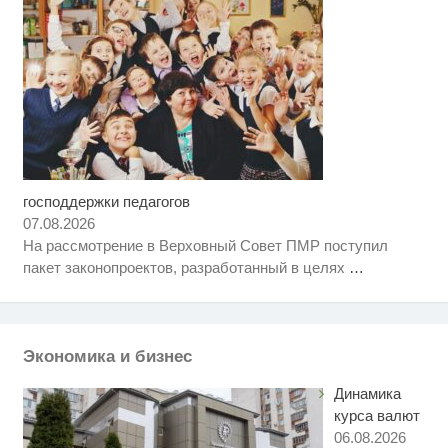
господдержки педагогов
Ролик длится несколько секунд,
i
а смеяться вы будете долго
07.08.2026
На рассмотрение в Верховный Совет ПМР поступил
Скрытая камера на пляже
i
пакет законопроектов, разработанный в целях
…
Крыма: Что люди вытворяют,
когда их не видят...
Какие товары пропадут из
i
магазинов с 1 августа 2026 года
Экономика и бизнес
Динамика
курса валют
06.08.2026