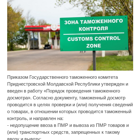
Приказом Государственного таможенного комитета
Ржу не переставая, это видео пересмотришь не
i
раз
Приднестровской Молдавской Республики утвержден и
введен в работу «Порядок проведения таможенного
Ролик длится пару секунд, но вы будете в шоке
i
досмотра». Согласно документу, таможенный досмотр
от увиденного
проводится в целях проверки и (или) получения сведений
о товарах, в отношении которых проводится таможенный
Ролик из Омска: вы будете смеяться долго
i
контроль, и направлен на:
- недопущение ввоза в ПМР и вывоза из ПМР товаров и
(или) транспортных средств, запрещенных к такому
ввозу и вывозу;