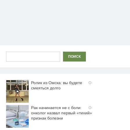
Поиск
ПОИСК
Ролик из Омска: вы будете
i
смеяться долго
Рак начинается не с боли:
i
онколог назвал первый «тихий»
признак болезни