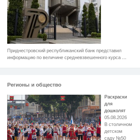
Приднестровский республиканский банк представил
Этот танец невесты оставит вас
i
без слов! Пересмотрела 10 раз
информацию по величине средневзвешенного курса
…
Королева вагона отожгла! Видео
i
не оставит равнодушным
Регионы и общество
Ржу не переставая, это видео
i
пересмотришь не раз
Раскраски
для
дошколят
05.08.2026
В столичном
детском
саду №50