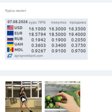
смеяться долго
Курсы валют
Никогда не храните огурцы в
i
холодильнике: есть один
маленький секрет
i
i