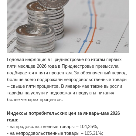
Годовая инфляция в Приднестровье по итогам первых
Ролик длится несколько секунд, а смеяться вы
i
будете долго
пяти месяцев 2026 года в Приднестровье превысила
подбирается к пяти процентам. За обозначенный период
Ролик длится пару секунд, но вы будете в шоке
i
больше всего подорожали непродовольственные товары
от увиденного
– свыше пяти процентов. В январе-мае также выросли
тарифы на услуги и подорожали продукты питания –
Королева вагона отожгла! Видео не оставит
i
более четырех процентов.
равнодушным
Индексы потребительских цен за январь-мае 2026
года:
- на продовольственные товары – 104,25%;
- на непродовольственные товары – 105,31%;