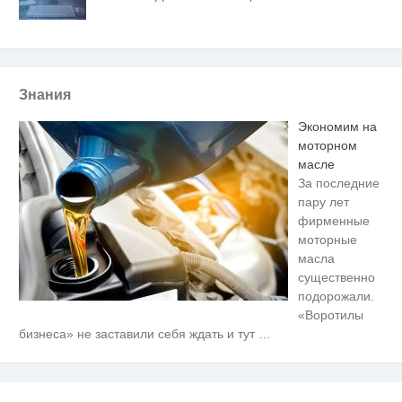
Знания
Экономим на
моторном
масле
За последние
пару лет
фирменные
моторные
масла
существенно
подорожали.
«Воротилы
Ржу не переставая, это видео
i
бизнеса» не заставили себя ждать и тут
…
пересмотришь не раз
Смолов призвал российских
i
футболистов покинуть страну