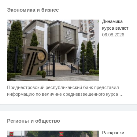
смеяться долго
Экономика и бизнес
Динамика
курса валют
06.08.2026
Приднестровский республиканский банк представил
Ролик длится несколько секунд,
i
а смеяться вы будете долго
информацию по величине средневзвешенного курса
…
Ролик длится пару секунд, но
i
вы будете в шоке от увиденного
Регионы и общество
Королева вагона отожгла! Видео
i
не оставит равнодушным
Раскраски