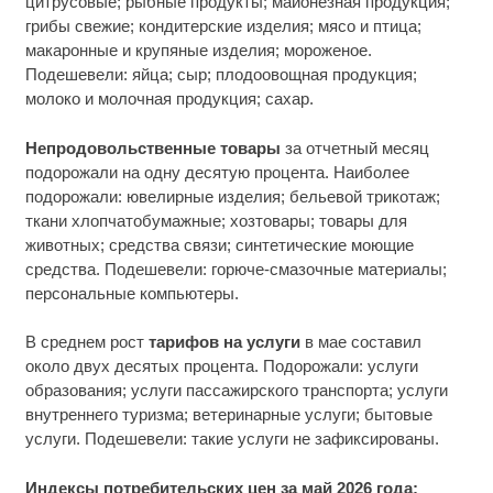
цитрусовые; рыбные продукты; майонезная продукция;
грибы свежие; кондитерские изделия; мясо и птица;
макаронные и крупяные изделия; мороженое.
Подешевели: яйца; сыр; плодоовощная продукция;
молоко и молочная продукция; сахар.
Непродовольственные товары
за отчетный месяц
подорожали на одну десятую процента. Наиболее
подорожали: ювелирные изделия; бельевой трикотаж;
ткани хлопчатобумажные; хозтовары; товары для
животных; средства связи; синтетические моющие
средства. Подешевели: горюче-смазочные материалы;
персональные компьютеры.
В среднем рост
тарифов на услуги
в мае составил
около двух десятых процента. Подорожали: услуги
образования; услуги пассажирского транспорта; услуги
внутреннего туризма; ветеринарные услуги; бытовые
услуги. Подешевели: такие услуги не зафиксированы.
Индексы потребительских цен за май 2026 года: