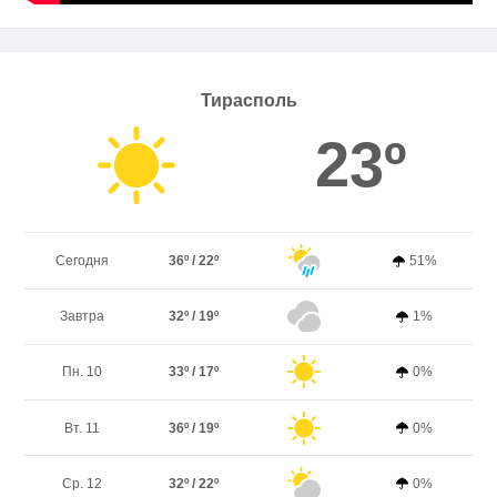
Тирасполь
23º
Сегодня
36º / 22º
51%
Завтра
32º / 19º
1%
Пн. 10
33º / 17º
0%
Вт. 11
36º / 19º
0%
Ср. 12
32º / 22º
0%