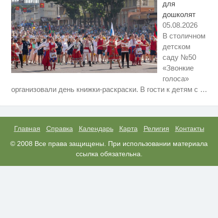
для
дошколят
05.08.2026
В столичном
детском
саду №50
«Звонкие
голоса»
Ржу не переставая, это видео
i
организовали день книжки-раскраски. В гости к детям с
…
пересмотришь не раз
Смолов призвал российских
i
футболистов покинуть страну
Главная
Справка
Календарь
Карта
Религия
Контакты
Публичный удар Зеленскому от
© 2008 Все права защищены. При использовании материала
i
Кличко: это настоящий вызов
ссылка обязательна.