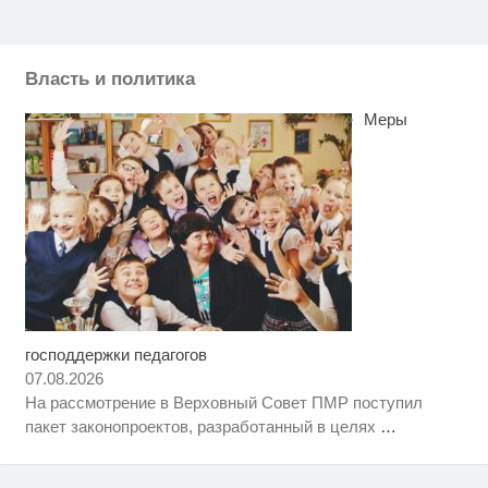
Власть и политика
Меры
господдержки педагогов
Скрытая камера на пляже
i
Крыма: Что люди вытворяют,
07.08.2026
когда их не видят...
На рассмотрение в Верховный Совет ПМР поступил
Этот танец невесты оставит вас
i
пакет законопроектов, разработанный в целях
…
без слов! Пересмотрела 10 раз
Ролик из Омска: вы будете
i