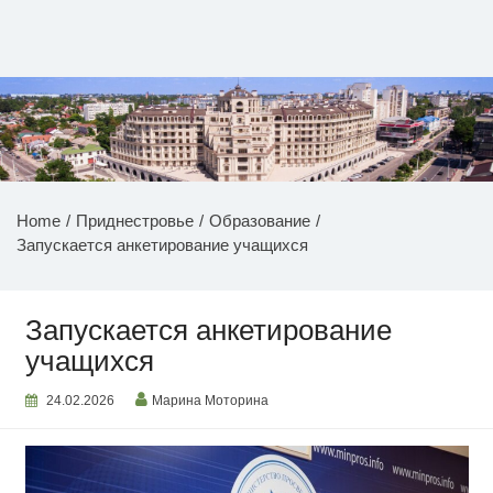
Перейти
к
содержимому
НОВОСТИ ПРИДНЕСТРОВЬЯ
Home
Приднестровье
Образование
Запускается анкетирование учащихся
Запускается анкетирование
учащихся
24.02.2026
Марина Моторина