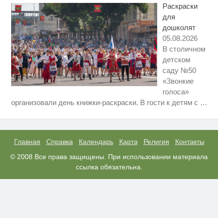
Раскраски
для
дошколят
05.08.2026
В столичном
детском
саду №50
«Звонкие
голоса»
Скрытая камера на пляже
i
организовали день книжки-раскраски. В гости к детям с
…
Крыма: Что люди вытворяют,
когда их не видят...
Ролик длится несколько секунд,
i
а смеяться вы будете долго
Главная
Справка
Календарь
Карта
Религия
Контакты
Взломали Telegram Собчак - вот
© 2008 Все права защищены. При использовании материала
i
что нашлось в переписках
ссылка обязательна.