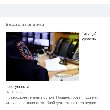
Власть и политика
Текущий
уровень
преступности
Этот танец невесты оставит вас
i
без слов! Пересмотрела 10 раз
07.08.2026
Правоохранительные органы Приднестровья подвели
Королева вагона отожгла! Видео
i
итоги оперативно-служебной деятельности за первое
…
не оставит равнодушным