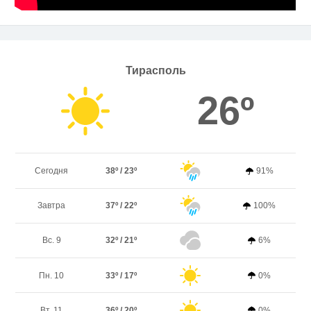
Тирасполь
26º
Сегодня
38º / 23º
91%
Завтра
37º / 22º
100%
Вс. 9
32º / 21º
6%
Пн. 10
33º / 17º
0%
Вт. 11
36º / 20º
0%