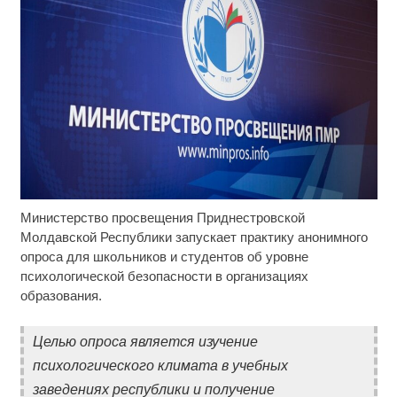
Министерство просвещения Приднестровской
Скрытая камера на пляже Крыма: Что люди
i
вытворяют, когда их не видят...
Молдавской Республики запускает практику анонимного
опроса для школьников и студентов об уровне
Ролик длится несколько секунд, а смеяться вы
i
психологической безопасности в организациях
будете долго
образования.
"Потеряли стыд в погоне за "Диором":
i
Поплавская вмазала семейке Плющенко
Целью опроса является изучение
психологического климата в учебных
заведениях республики и получение