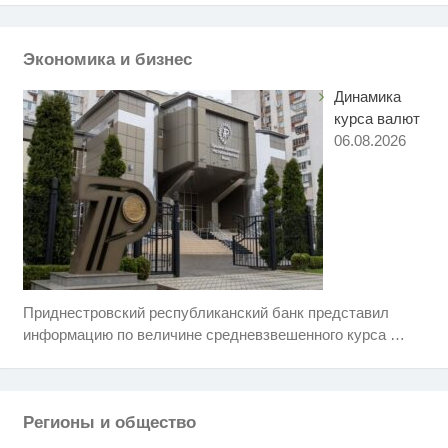
Ржу не переставая, это видео
i
пересмотришь не раз
Экономика и бизнес
Динамика
курса валют
06.08.2026
Приднестровский республиканский банк представил
Ролик из Омска: вы будете
i
смеяться долго
информацию по величине средневзвешенного курса
…
Ролик длится пару секунд, но
i
вы будете в шоке от увиденного
Регионы и общество
Какие товары пропадут из
i
магазинов с 1 августа 2026 года