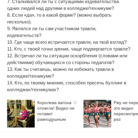
7. Сталкивался ли ты с ситуациями издевательства
одних людей над другими в колледже/техникуме?
8. Если «да», то в какой форме? (можно выбрать
несколько).
9. Являлся ли ты сам участником травли,
издевательств?
10. Где чаще всего встречается травля, на твой взгляд?
11. Кто, с твоей точки зрения, чаще подвергается травле?
12. Встречал ли ты ситуации оскорбления (словами или
действиями) обучающихся со стороны педагогов?
13. Как ты считаешь, можно ли избежать травли в
колледже/техникуме?
14. Кто, по твоему мнению, способен пресечь буллинг в
колледжах/техникумах?
Королева вагона
Ржу не пере
i
отожгла! Видео не
это видео
оставит
пересмотри
равнодушным
раз