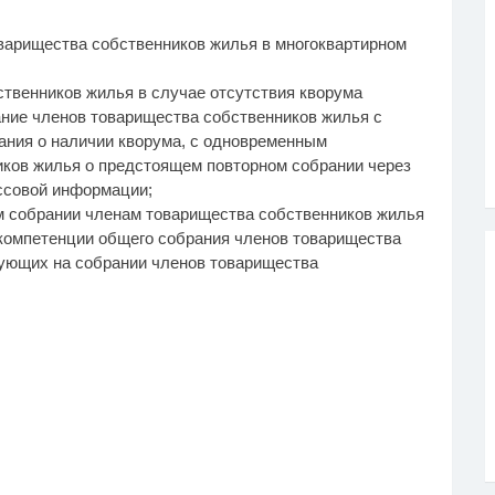
варищества собственников жилья в многоквартирном
ственников жилья в случае отсутствия кворума
ание членов товарищества собственников жилья с
вания о наличии кворума, с одновременным
ков жилья о предстоящем повторном собрании через
ссовой информации;
м собрании членам товарищества собственников жилья
 компетенции общего собрания членов товарищества
ующих на собрании членов товарищества