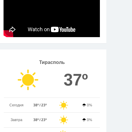
Тирасполь
37º
Сегодня
38º / 23º
0%
Завтра
38º / 23º
0%