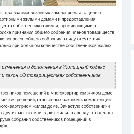
ы два взаимосвязанных законопроекта, с целью
лик длится несколько
Никогда не храните
i
i
кунд, а смеяться вы
огурцы в холодильнике:
артирными жилыми домами и предоставления
дете долго
есть один маленький
ществ собственников жилья, проживающими в
секрет
риска признания общего собрания членов товариществ
ю вопросов общего собрания в виду отсутствия
уально при большом количестве собственников жилых
изменения и дополнения в Жилищный кодекс
 и закон «О товариществах собственников
ственников помещений в многоквартирном жилом доме
ринятия решений, отнесенных законом к компетенции
ногоквартирном жилом доме. Зачастую собственники
 других местах или сдают жилье в аренду, что делает
рума собрания собственников помещений в
в)».