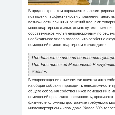
В приднестровском парламенте зарегистрирован
Скрытая камера на
Ро
i
пляже Крыма: Что люди
се
повышения эффективности управления многокв
вытворяют, когда их не
бу
возможности принятия решений членами товари
видят...
многоквартирных жилых домах путем снижения 
собственников жилья неправомочным по решени
необходимого числа голосов, что особенно акт
помещений в многоквартирном жилом доме.
Предлагается внести соответствующие 
Приднестровской Молдавской Республики
жилья».
В сопровождении отмечается: «низкая явка соб
на общие собрания приводит к невозможности п
общего собрания собственников помещений в м
помещений проявляют пассивность, проживают в
физически сложным достижение требуемого кво
многоквартирном жилом доме (более 50% голосо