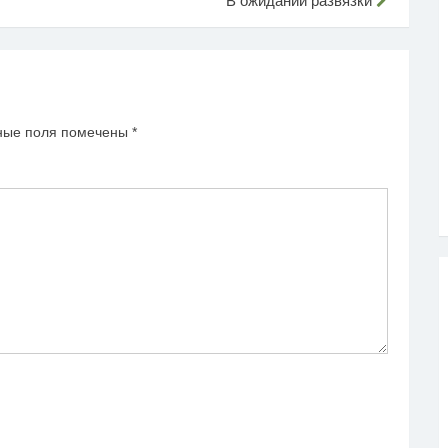
В ожидании развязки
ные поля помечены
*