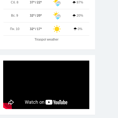
Сб. 8
37º / 22º
87%
Вс. 9
32º / 20º
20%
Пн. 10
32º / 17º
0%
Tiraspol weather