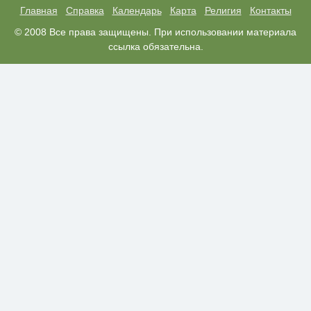
Главная
Справка
Календарь
Карта
Религия
Контакты
Врач дала 5 советов, чтобы
© 2008 Все права защищены. При использовании материала
i
защититься от инфаркта и
ссылка обязательна.
инсульта летом