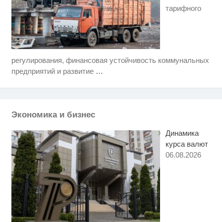
тарифного
регулирования, финансовая устойчивость коммунальных
Этот танец невесты оставит вас
i
без слов! Пересмотрела 10 раз
предприятий и развитие
…
Ролик длится пару секунд, но
i
вы будете в шоке от увиденного
Экономика и бизнес
Ржу не переставая, это видео
i
пересмотришь не раз
Динамика
курса валют
06.08.2026