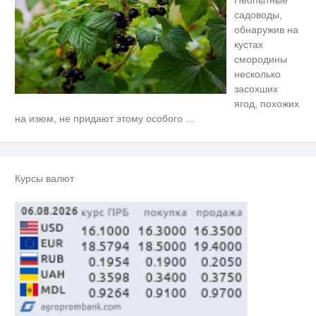
Неопытные
садоводы,
обнаружив на
кустах
смородины
несколько
засохших
ягод, похожих
Скрытая камера на пляже
i
на изюм, не придают этому особого
…
Крыма: Что люди вытворяют,
когда их не видят...
Ролик длится несколько секунд,
i
а смеяться вы будете долго
Курсы валют
Королева вагона отожгла! Видео
i
не оставит равнодушным