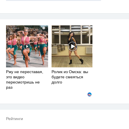
i
i
Ржу не переставая,
Ролик из Омска: вы
это видео
будете смеяться
пересмотришь не
долго
раз
Рейтинги