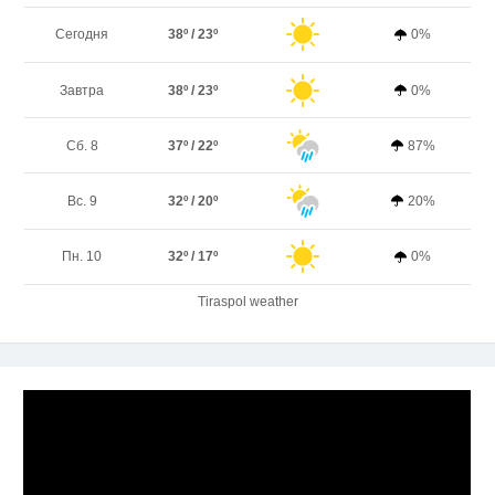
Сегодня
38º / 23º
0%
Завтра
38º / 23º
0%
Сб. 8
37º / 22º
87%
Вс. 9
32º / 20º
20%
Пн. 10
32º / 17º
0%
Tiraspol weather