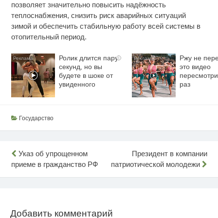
позволяет значительно повысить надёжность
теплоснабжения, снизить риск аварийных ситуаций
зимой и обеспечить стабильную работу всей системы в
отопительный период.
Ролик длится пару
Ржу не пере
i
секунд, но вы
это видео
будете в шоке от
пересмотри
увиденного
раз
Государство
Навигация
Указ об упрощенном
Президент в компании
приеме в гражданство РФ
патриотической молодежи
по
записям
Добавить комментарий