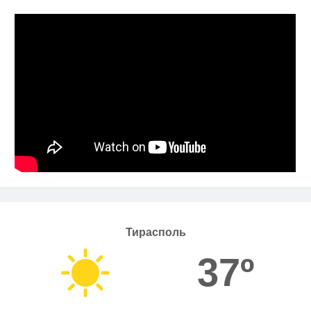
Тирасполь
37º