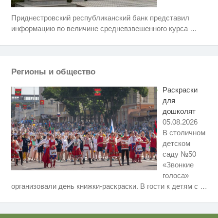
Приднестровский республиканский банк представил
Ролик из Омска: вы будете
i
смеяться долго
информацию по величине средневзвешенного курса
…
Взломали Telegram Собчак - вот
i
что нашлось в переписках
Регионы и общество
Никогда не храните огурцы в
i
холодильнике: есть один
Раскраски
маленький секрет
для
дошколят
05.08.2026
В столичном
детском
саду №50
«Звонкие
голоса»
Скрытая камера на пляже
i
организовали день книжки-раскраски. В гости к детям с
…
Крыма: Что люди вытворяют,
когда их не видят...
Ролик длится несколько секунд,
i
а смеяться вы будете долго