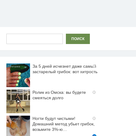
Поиск
ПОИСК
За 5 дней исчезнет даже самый
i
застарелый грибок: вот хитрость
Ролик из Омска: вы будете
i
смеяться долго
Ногти будут чистыми!
i
Домашний метод убьет грибок,
возьмите 3%-ю…