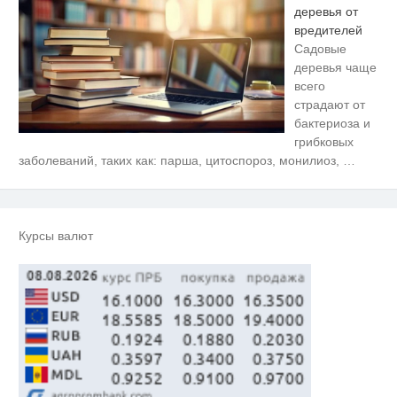
деревья от
вредителей
Садовые
деревья чаще
всего
страдают от
бактериоза и
грибковых
Этот танец невесты оставит вас
i
заболеваний, таких как: парша, цитоспороз, монилиоз,
…
без слов! Пересмотрела 10 раз
Ржу не переставая, это видео
i
пересмотришь не раз
Курсы валют
Королева вагона отожгла! Видео
i
не оставит равнодушным