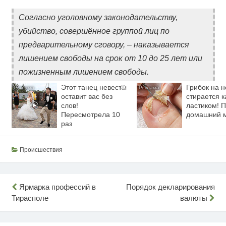
Согласно уголовному законодательству,
убийство, совершённое группой лиц по
предварительному сговору, – наказывается
лишением свободы на срок от 10 до 25 лет или
пожизненным лишением свободы.
Этот танец невесты
Грибок на н
i
оставит вас без
стирается к
слов!
ластиком! 
Пересмотрела 10
домашний 
раз
Происшествия
Навигация
Ярмарка профессий в
Порядок декларирования
Тирасполе
валюты
по
записям