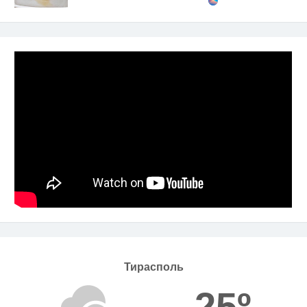
Тирасполь
25º