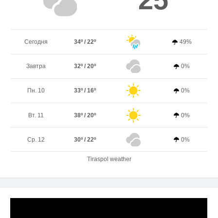
Сегодня
34º / 22º
49%
Завтра
32º / 20º
0%
Пн. 10
33º / 16º
0%
Вт. 11
38º / 20º
0%
Ср. 12
30º / 22º
0%
Tiraspol weather