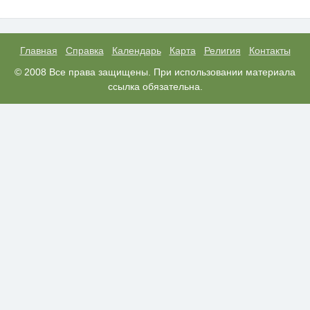
Скрытая камера на пляже
i
Крыма: Что люди вытворяют,
когда их не видят...
Главная
Справка
Календарь
Карта
Религия
Контакты
Королева вагона отожгла! Видео
© 2008 Все права защищены. При использовании материала
i
не оставит равнодушным
ссылка обязательна.