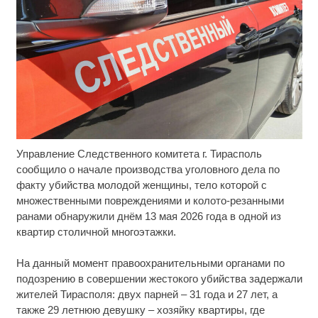
Управление Следственного комитета г. Тирасполь
Ролик длится несколько секунд, а смеяться вы
i
будете долго
сообщило о начале производства уголовного дела по
факту убийства молодой женщины, тело которой с
Скрытая камера на пляже Крыма: Что люди
i
множественными повреждениями и колото-резанными
вытворяют, когда их не видят...
ранами обнаружили днём 13 мая 2026 года в одной из
квартир столичной многоэтажки.
Ролик длится пару секунд, но вы будете в шоке
i
от увиденного
На данный момент правоохранительными органами по
подозрению в совершении жестокого убийства задержали
жителей Тирасполя: двух парней – 31 года и 27 лет, а
также 29 летнюю девушку – хозяйку квартиры, где