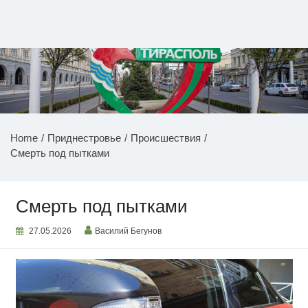
Перейти
к
содержимому
НОВОСТИ ПРИДНЕСТРОВЬЯ
Home
Приднестровье
Происшествия
Смерть под пытками
Смерть под пытками
27.05.2026
Василий Бегунов