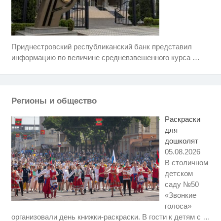
Приднестровский республиканский банк представил
Ролик длится пару секунд, но
i
вы будете в шоке от увиденного
информацию по величине средневзвешенного курса
…
Этот танец невесты оставит вас
i
без слов! Пересмотрела 10 раз
Регионы и общество
Ржу не переставая, это видео
i
пересмотришь не раз
Раскраски
для
дошколят
05.08.2026
В столичном
детском
саду №50
«Звонкие
голоса»
Ролик длится несколько секунд,
i
организовали день книжки-раскраски. В гости к детям с
…
а смеяться вы будете долго