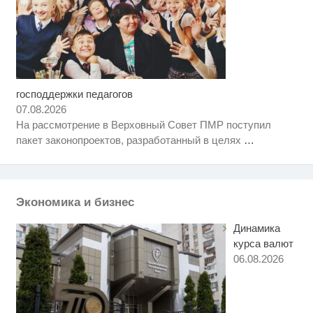
господдержки педагогов
Ролик длится несколько секунд,
i
а смеяться вы будете долго
07.08.2026
На рассмотрение в Верховный Совет ПМР поступил
Скрытая камера на пляже
i
пакет законопроектов, разработанный в целях
…
Крыма: Что люди вытворяют,
когда их не видят...
Ролик из Омска: вы будете
i
смеяться долго
Экономика и бизнес
Динамика
курса валют
06.08.2026