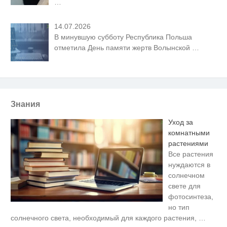
…
14.07.2026
В минувшую субботу Республика Польша
отметила День памяти жертв Волынской
…
Знания
Уход за
комнатными
растениями
Все растения
нуждаются в
солнечном
свете для
фотосинтеза,
но тип
Ролик из Омска: вы будете
i
солнечного света, необходимый для каждого растения,
…
смеяться долго