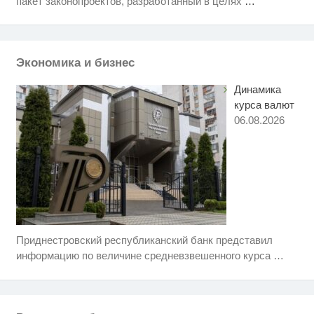
пакет законопроектов, разработанный в целях
…
Кличко: это настоящий вызов
"Потеряли стыд в погоне за
i
"Диором": Поплавская вмазала
семейке Плющенко
Экономика и бизнес
Динамика
курса валют
06.08.2026
Приднестровский республиканский банк представил
Ролик длится несколько секунд,
i
а смеяться вы будете долго
информацию по величине средневзвешенного курса
…
Королева вагона отожгла! Видео
i
не оставит равнодушным