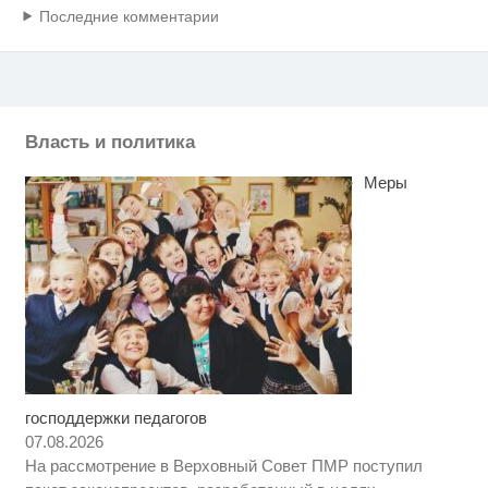
Последние комментарии
Власть и политика
Меры
господдержки педагогов
Скрытая камера на пляже
i
Крыма: Что люди вытворяют,
07.08.2026
когда их не видят...
На рассмотрение в Верховный Совет ПМР поступил
Публичный удар Зеленскому от
i