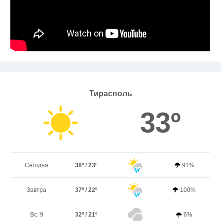
Тирасполь
33º
Сегодня
38º / 23º
91%
Завтра
37º / 22º
100%
Вс. 9
32º / 21º
6%