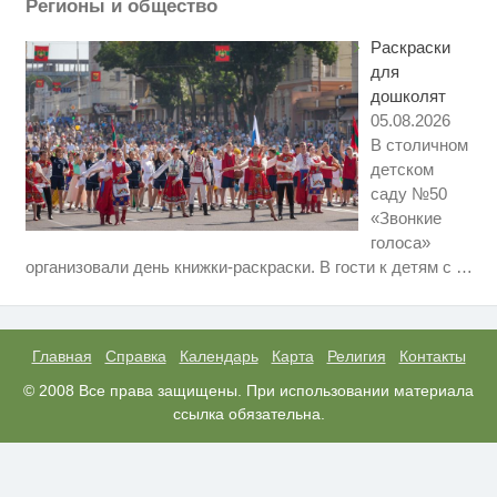
Регионы и общество
Этот танец невесты оставит вас
i
без слов! Пересмотрела 10 раз
Раскраски
для
дошколят
05.08.2026
В столичном
детском
саду №50
«Звонкие
голоса»
Ролик из Омска: вы будете
i
организовали день книжки-раскраски. В гости к детям с
…
смеяться долго
Ржу не переставая, это видео
i
пересмотришь не раз
Главная
Справка
Календарь
Карта
Религия
Контакты
Ролик длится пару секунд, но
© 2008 Все права защищены. При использовании материала
i
вы будете в шоке от увиденного
ссылка обязательна.