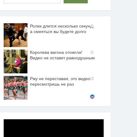
Ролик длится несколько секунд,
i
а смеяться вы будете долго
Королева вагона отожгла!
i
Видео не оставит равнодушным
Ржу не переставая, это видео
i
пересмотришь не раз