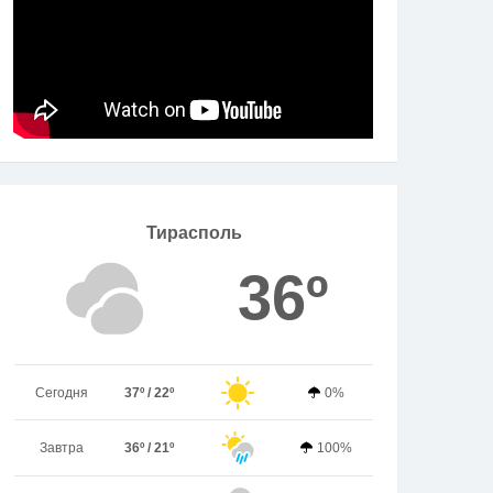
Тирасполь
36º
Сегодня
37º / 22º
0%
Завтра
36º / 21º
100%