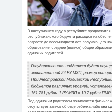
В наступившем году в республике продолжится 
Скрытая камера на
Ро
i
пляже Крыма: Что люди
се
республиканского бюджета расходов на обеспе
вытворяют, когда их не
бу
возрасте до восемнадцати лет, получающего на
видят...
образование, среднее (полное) общее образова
одиноких родителей.
Государственная поддержка будет осуще
эквивалентной 24 РУ МЗП, размер котор
Приднестровской Молдавской Республики
бюджетов различных уровней, установлен
161 781 рубль. 1 РУ МЗП = 10,7 рубля ПМР.
Под одиноким родителем понимаются физическое
отсутствует запись об отце ребенка либо она сд
если мужчина является единственным усыновите