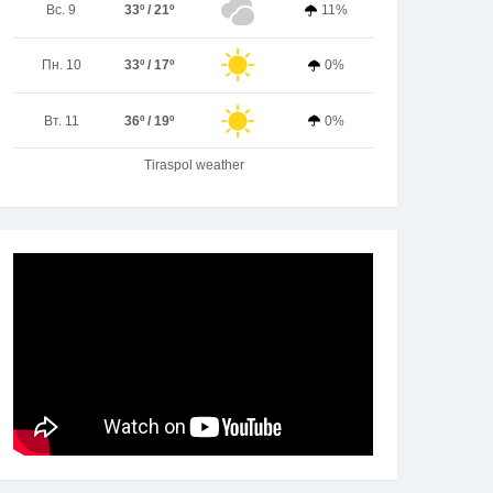
Вс. 9
33º / 21º
11%
Пн. 10
33º / 17º
0%
Вт. 11
36º / 19º
0%
Tiraspol weather