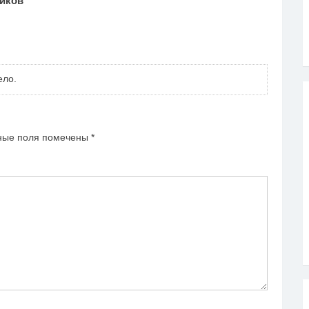
иков
”
ело.
ные поля помечены
*