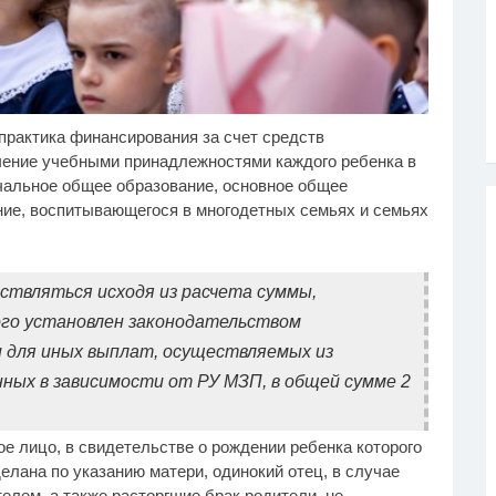
практика финансирования за счет средств
лик длится несколько
Ролик из Омска: вы
i
i
кунд, а смеяться вы
будете смеяться долго
чение учебными принадлежностями каждого ребенка в
дете долго
чальное общее образование, основное общее
ние, воспитывающегося в многодетных семьях и семьях
ствляться исходя из расчета суммы,
ого установлен законодательством
 для иных выплат, осуществляемых из
ных в зависимости от РУ МЗП, в общей сумме 2
 лицо, в свидетельстве о рождении ребенка которого
елана по указанию матери, одинокий отец, в случае
лем, а также расторгшие брак родители, не