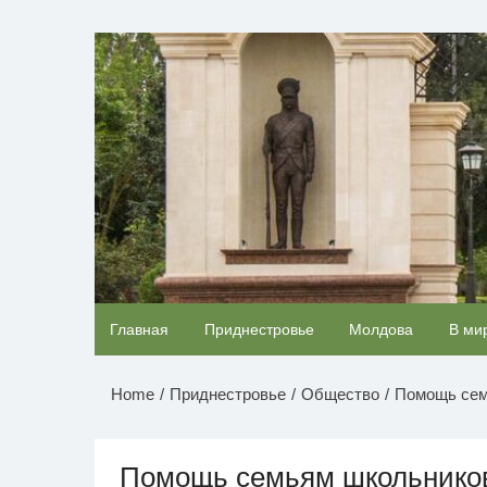
Перейти
к
НОВОСТИ ПРИДНЕСТР
содержимому
Ржу не переставая, это видео пересмотришь
Главная
Приднестровье
Молдова
В ми
раз
Home
Приднестровье
Общество
Помощь сем
Помощь семьям школьнико