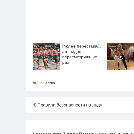
Ржу не переставая,
i
это видео
пересмотришь не
раз
Общество
Навигация
Правила безопасности на льду
по
записям