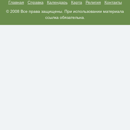
Главная
Справка
Календарь
Карта
Религия
Контакты
Королева вагона отожгла! Видео
© 2008 Все права защищены. При использовании материала
i
не оставит равнодушным
ссылка обязательна.