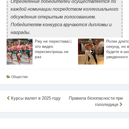
Определение победителей осуществляется по
каждой номинации посредством коллегиального
обсуждения открытым голосованием.
Победителям конкурса вручаются дипломы и
награды.
Ржу не переставая,
Ролик длитс
i
это видео
секунд, но 
пересмотришь не
будете в шо
раз
увиденного
Общество
Навигация
Курсы валют в 2025 году
Правила безопасности при
гололедице
по
записям