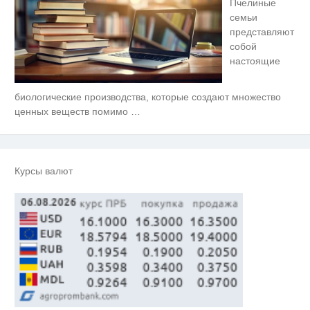
Пчелиные
семьи
представляют
собой
настоящие
биологические производства, которые создают множество
Этот танец невесты оставит вас
i
без слов! Пересмотрела 10 раз
ценных веществ помимо
…
Ржу не переставая, это видео
i
пересмотришь не раз
Курсы валют
Королева вагона отожгла! Видео
i
не оставит равнодушным