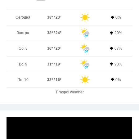
Сегодня
38º / 23º
0%
Завтра
38º / 24º
20%
Сб. 8
36º / 20º
67%
Вс. 9
31º / 19º
93%
Пн. 10
32º / 16º
0%
Tiraspol weather