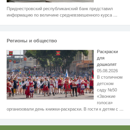
Приднестровский республиканский банк представил
Этот танец невесты оставит вас
i
без слов! Пересмотрела 10 раз
информацию по величине средневзвешенного курса
…
Ржу не переставая, это видео
i
пересмотришь не раз
Регионы и общество
Ролик из Омска: вы будете
i
смеяться долго
Раскраски
для
дошколят
05.08.2026
В столичном
детском
саду №50
«Звонкие
голоса»
Скрытая камера на пляже
i
организовали день книжки-раскраски. В гости к детям с
…
Крыма: Что люди вытворяют,
когда их не видят...
Ролик длится несколько секунд,
i
а смеяться вы будете долго