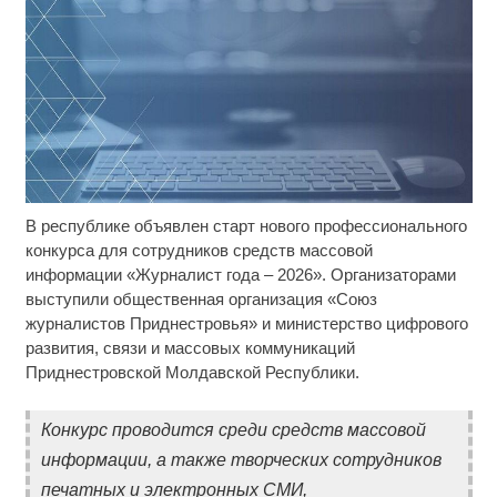
В республике объявлен старт нового профессионального
Скрытая камера на пляже Крыма: Что люди
i
вытворяют, когда их не видят...
конкурса для сотрудников средств массовой
информации «Журналист года – 2026». Организаторами
Ролик длится несколько секунд, а смеяться вы
i
выступили общественная организация «Союз
будете долго
журналистов Приднестровья» и министерство цифрового
развития, связи и массовых коммуникаций
Ролик из Омска: вы будете смеяться долго
i
Приднестровской Молдавской Республики.
Конкурс проводится среди средств массовой
информации, а также творческих сотрудников
печатных и электронных СМИ,