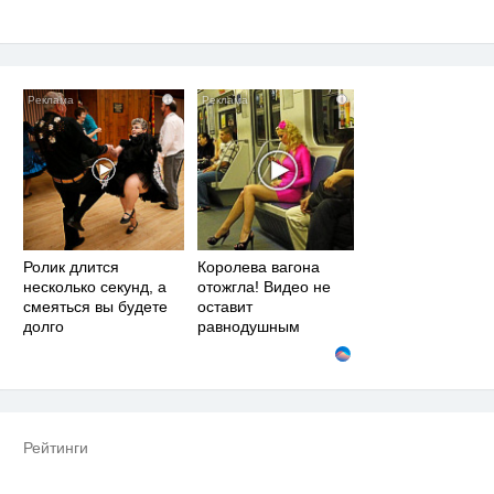
i
i
Ролик длится
Королева вагона
несколько секунд, а
отожгла! Видео не
смеяться вы будете
оставит
долго
равнодушным
Рейтинги