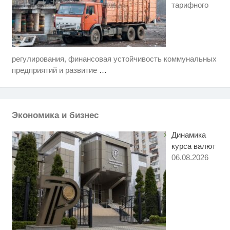
тарифного
регулирования, финансовая устойчивость коммунальных
Скрытая камера на пляже
i
Крыма: Что люди вытворяют,
предприятий и развитие
…
когда их не видят...
Ролик длится несколько секунд,
i
а смеяться вы будете долго
Экономика и бизнес
Ролик длится пару секунд, но
i
вы будете в шоке от увиденного
Динамика
курса валют
06.08.2026