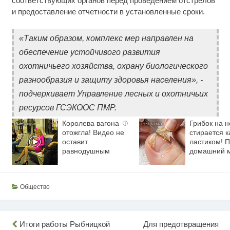
соответствующих органов перед проведением отстрелов
и предоставление отчетности в установленные сроки.
«Таким образом, комплекс мер направлен на
обеспечение устойчивого развития
охотничьего хозяйства, охрану биологического
разнообразия и защиту здоровья населения», -
подчеркивает Управление лесных и охотничьих
ресурсов ГСЭКООС ПМР.
Королева вагона
Грибок на н
i
отожгла! Видео не
стирается к
оставит
ластиком! 
равнодушным
домашний 
Общество
Навигация
Итоги работы Рыбницкой
Для предотвращения