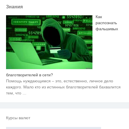
Знания
Как
распознать
фальшивых
благотворителей в сети?
Ролик длится пару секунд, но
i
вы будете в шоке от увиденного
Помощь нуждающимся – это, естественно, личное дело
каждого. Мало кто из истинных благотворителей бахвалится
Королева вагона отожгла! Видео
тем, что
…
i
не оставит равнодушным
Ржу не переставая, это видео
i
пересмотришь не раз
Курсы валют