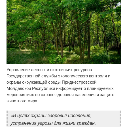
Управление лесных и охотничьих ресурсов
Ролик длится несколько секунд, а смеяться вы
i
будете долго
Государственной службы экологического контроля и
охраны окружающей среды Приднестровской
Скрытая камера на пляже Крыма: Что люди
i
Молдавской Республики информирует о планируемых
вытворяют, когда их не видят...
мероприятиях по охране здоровья населения и защите
животного мира.
Ролик из Омска: вы будете смеяться долго
i
«В целях охраны здоровья населения,
устранения угрозы для жизни граждан,