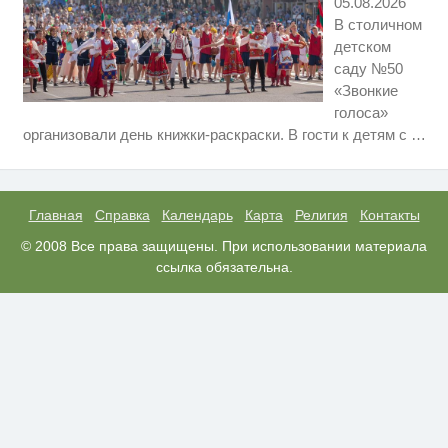
05.08.2026
В столичном
детском
саду №50
«Звонкие
голоса»
Ролик длится несколько секунд,
i
организовали день книжки-раскраски. В гости к детям с
…
а смеяться вы будете долго
Королева вагона отожгла! Видео
i
не оставит равнодушным
Главная
Справка
Календарь
Карта
Религия
Контакты
Ржу не переставая, это видео
© 2008 Все права защищены. При использовании материала
i
пересмотришь не раз
ссылка обязательна.