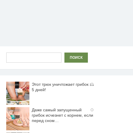
Поиск
ПОИСК
Этот трюк уничтожает грибок за
i
5 дней!
Даже самый запущенный
i
грибок исчезнет с корнем, если
перед сном…