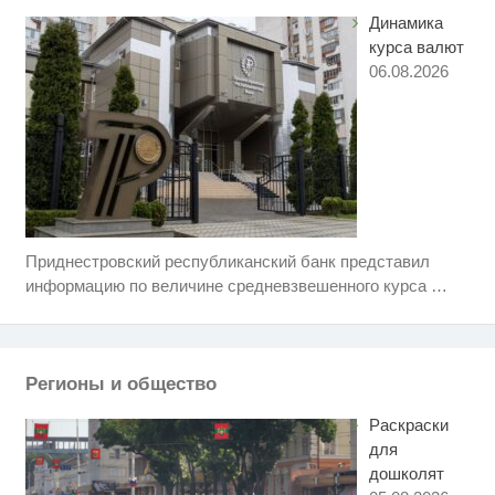
Динамика
курса валют
06.08.2026
Приднестровский республиканский банк представил
Скрытая камера на пляже
i
Крыма: Что люди вытворяют,
информацию по величине средневзвешенного курса
…
когда их не видят...
Ролик длится пару секунд, но
i
вы будете в шоке от увиденного
Регионы и общество
Ролик из Омска: вы будете
i
смеяться долго
Раскраски
для
дошколят