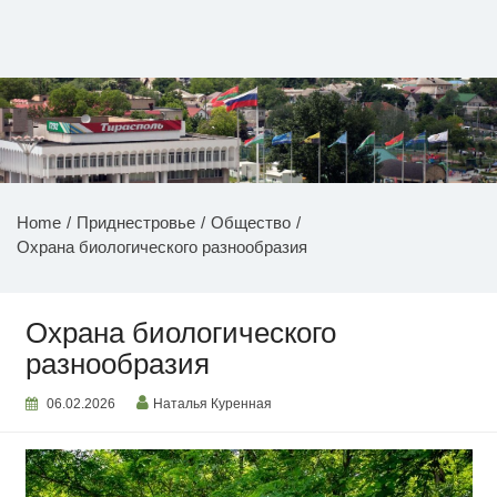
Перейти
к
содержимому
НОВОСТИ ПРИДНЕСТРОВЬЯ
Home
Приднестровье
Общество
Охрана биологического разнообразия
Охрана биологического
разнообразия
06.02.2026
Наталья Куренная