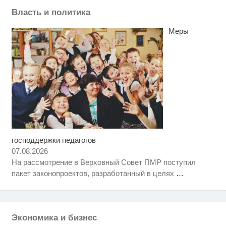
Власть и политика
Меры
господдержки педагогов
Ролик длится несколько секунд,
i
а смеяться вы будете долго
07.08.2026
На рассмотрение в Верховный Совет ПМР поступил
Этот танец невесты оставит вас
i
пакет законопроектов, разработанный в целях
…
без слов! Пересмотрела 10 раз
Обнаружена тайная семья
i
пропавшего Усольцева: вторая
жена и дочь
Экономика и бизнес