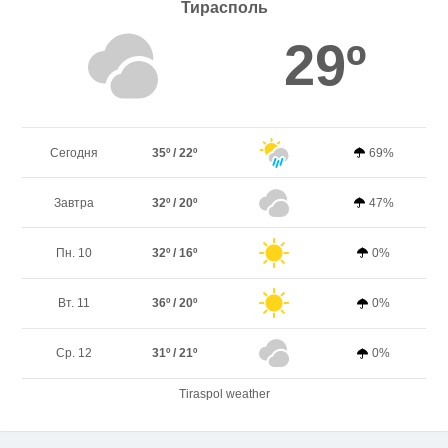
Тирасполь
29º
Сегодня
35º / 22º
69%
Завтра
32º / 20º
47%
Пн. 10
32º / 16º
0%
Вт. 11
36º / 20º
0%
Ср. 12
31º / 21º
0%
Tiraspol weather