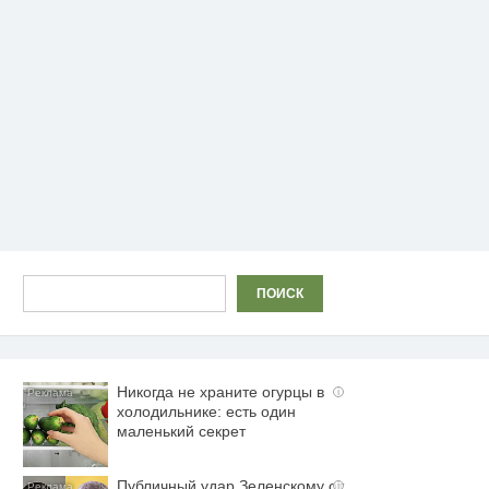
Поиск
ПОИСК
Никогда не храните огурцы в
i
холодильнике: есть один
маленький секрет
Публичный удар Зеленскому от
i