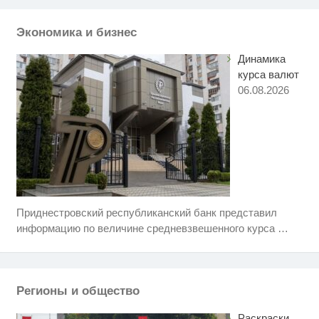
Житель Андреаполя спалил
i
машину молодого ухажера
своей жены
Экономика и бизнес
Динамика
курса валют
06.08.2026
Приднестровский республиканский банк представил
Королева вагона отожгла! Видео
i
не оставит равнодушным
информацию по величине средневзвешенного курса
…
Этот танец невесты оставит вас
i
без слов! Пересмотрела 10 раз
Регионы и общество
Что стало причиной громкого
i
взрыва в Москве 7 августа
Раскраски