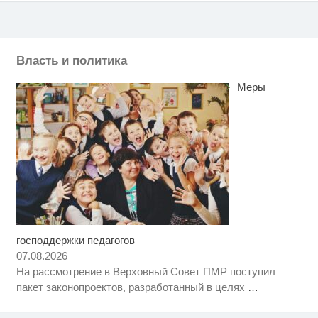
Власть и политика
Меры
господдержки педагогов
Скрытая камера на пляже
i
Крыма: Что люди вытворяют,
07.08.2026
когда их не видят...
На рассмотрение в Верховный Совет ПМР поступил
Ролик длится несколько секунд,
i
пакет законопроектов, разработанный в целях
…
а смеяться вы будете долго