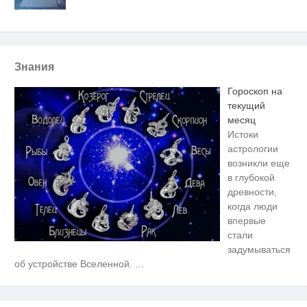
Знания
Гороскоп на
текущий
месяц
Истоки
астрологии
возникли еще
в глубокой
древности,
когда люди
впервые
стали
задумываться
Никогда не храните огурцы в
i
об устройстве Вселенной.
…
холодильнике: есть один
маленький секрет
Публичный удар Зеленскому от
i