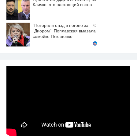
Кличко: это настоящий вызов
"Потеряли стыд в погоне за
i
"Диором": Поплавская вмазала
семейке Плющенко