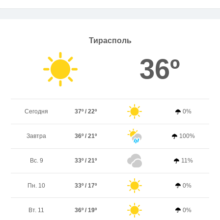
Тирасполь
36º
Сегодня
37º / 22º
0%
Завтра
36º / 21º
100%
Вс. 9
33º / 21º
11%
Пн. 10
33º / 17º
0%
Вт. 11
36º / 19º
0%