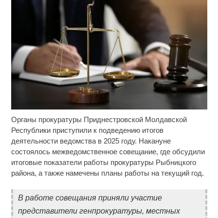
Органы прокуратуры Приднестровской Молдавской
Ржу не переставая, это видео пересмотришь не
i
раз
Республики приступили к подведению итогов
деятельности ведомства в 2025 году. Накануне
Ролик из Омска: вы будете смеяться долго
i
состоялось межведомственное совещание, где обсудили
итоговые показатели работы прокуратуры Рыбницкого
района, а также намечены планы работы на текущий год.
Взломали Telegram Собчак - вот что нашлось в
i
переписках
В работе совещания приняли участие
представители генпрокуратуры, местных