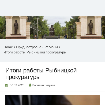
Перейти
к
содержимому
НОВОСТИ ПРИДНЕСТРОВЬЯ
Home
Приднестровье
Регионы
Итоги работы Рыбницкой прокуратуры
Итоги работы Рыбницкой
прокуратуры
06.02.2026
Василий Бегунов