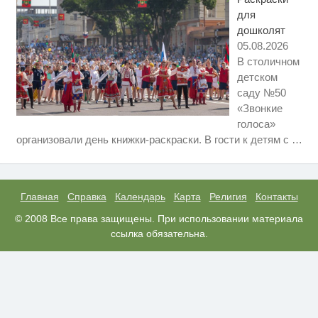
для
дошколят
05.08.2026
В столичном
детском
саду №50
«Звонкие
голоса»
Ролик длится пару секунд, но
i
организовали день книжки-раскраски. В гости к детям с
…
вы будете в шоке от увиденного
Ржу не переставая, это видео
i
пересмотришь не раз
Главная
Справка
Календарь
Карта
Религия
Контакты
Ролик из Омска: вы будете
© 2008 Все права защищены. При использовании материала
i
смеяться долго
ссылка обязательна.