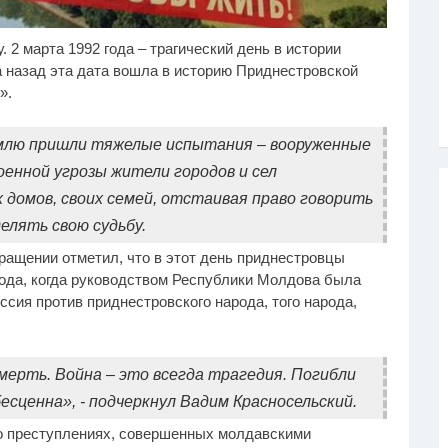
 2 марта 1992 года – трагический день в истории
у не переставая, это
Королева вагона
i
i
део пересмотришь не
отожгла! Видео не
а назад эта дата вошла в историю Приднестровской
з
оставит равнодушным
».
емлю пришли тяжелые испытания – вооруженные
оенной угрозы жители городов и сел
домов, своих семей, отстаивая право говорить
елять свою судьбу.
ращении отметил, что в этот день приднестровцы
года, когда руководством Республики Молдова была
сия против приднестровского народа, того народа,
смерть. Война – это всегда трагедия. Погибли
есценна», - подчеркнул Вадим Красносельский.
 о преступлениях, совершенных молдавскими