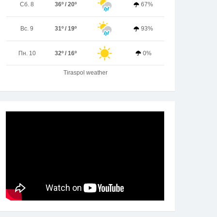
Сб. 8
36º / 20º
67%
Вс. 9
31º / 19º
93%
Пн. 10
32º / 16º
0%
Tiraspol weather