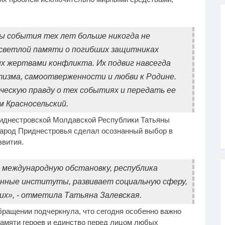
бы события тех лет больше никогда не
 светлой памяти о погибших защитниках
х жертвами конфликта. Их подвиг навсегда
зма, самоотверженности и любви к Родине.
ескую правду о тех событиях и передать ее
 Красносельский.
иднестровской Молдавской Республики Татьяны
народ Приднестровья сделал осознанный выбор в
звития.
 международную обстановку, республика
нные институты, развивает социальную сферу,
х», - отметила Татьяна Залевская.
бращении подчеркнула, что сегодня особенно важно
памяти героев и единство перед лицом любых