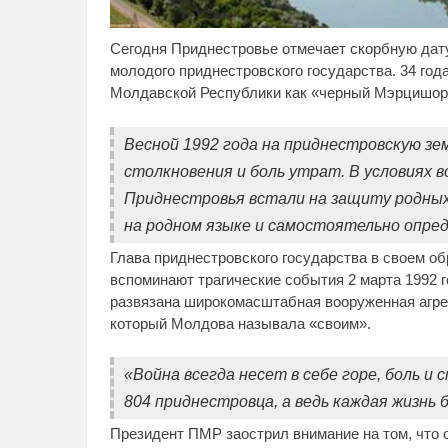
Сегодня Приднестровье отмечает скорбную дату.
Этот танец невесты
Рж
i
оставит вас без слов!
ви
молодого приднестровского государства. 34 год
Пересмотрела 10 раз
ра
Молдавской Республики как «черный Мэрцишор
Весной 1992 года на приднестровскую з
столкновения и боль утрат. В условиях в
Приднестровья встали на защиту родных 
на родном языке и самостоятельно опред
Глава приднестровского государства в своем об
вспоминают трагические события 2 марта 1992 
развязана широкомасштабная вооруженная агрес
который Молдова называла «своим».
«Война всегда несет в себе горе, боль и 
804 приднестровца, а ведь каждая жизнь б
Президент ПМР заострил внимание на том, что