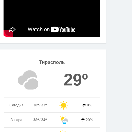
Тирасполь
29º
Сегодня
38º / 23º
0%
Завтра
38º / 24º
20%