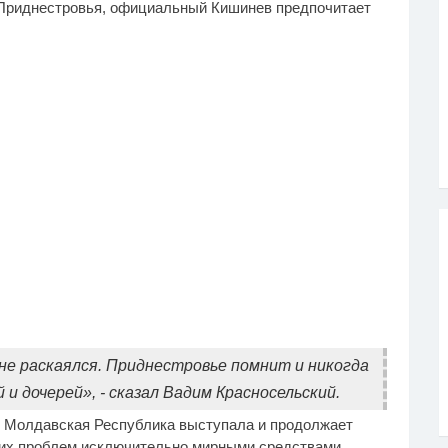
Приднестровья, официальный Кишинев предпочитает
 не раскаялся. Приднестровье помнит и никогда
и дочерей», - сказал Вадим Красносельский.
я Молдавская Республика выступала и продолжает
их проблем исключительно мирными средствами,