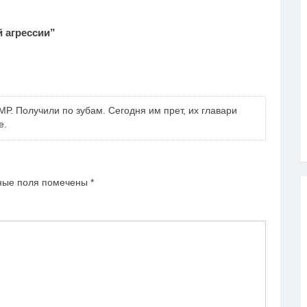
 агрессии
”
Р. Получили по зубам. Сегодня им прет, их главари
е.
ные поля помечены
*