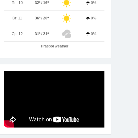
Пн. 10
32º / 16º
0%
Вт. 11
36º / 20º
0%
Ср. 12
31º / 21º
0%
Tiraspol weather