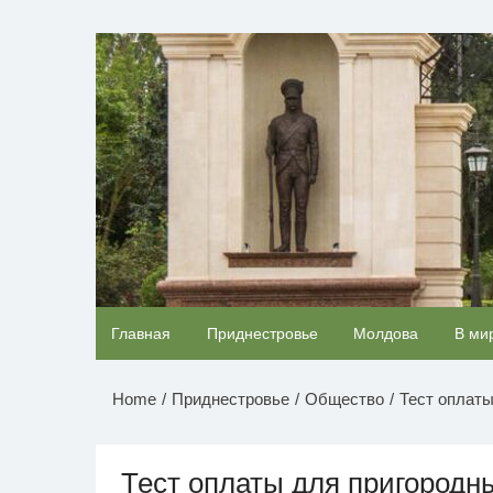
Перейти
к
НОВОСТИ ПРИДНЕСТР
содержимому
Королева вагона отожгла! Видео не оставит
Главная
Приднестровье
Молдова
В ми
равнодушным
Home
Приднестровье
Общество
Тест оплаты
Тест оплаты для пригородн