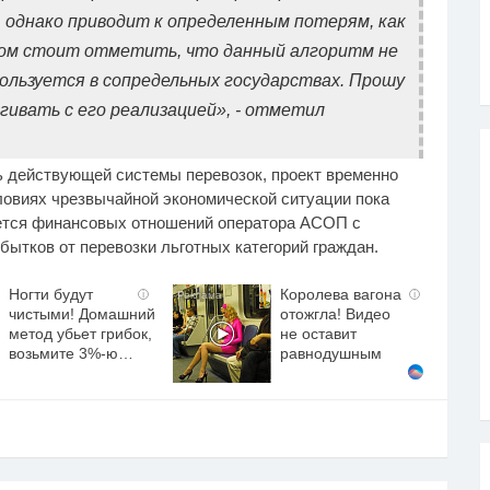
 однако приводит к определенным потерям, как
том стоит отметить, что данный алгоритм не
ользуется в сопредельных государствах. Прошу
гивать с его реализацией», - отметил
ь действующей системы перевозок, проект временно
ловиях чрезвычайной экономической ситуации пока
ается финансовых отношений оператора АСОП с
ытков от перевозки льготных категорий граждан.
Ногти будут
Королева вагона
i
i
чистыми! Домашний
отожгла! Видео
метод убьет грибок,
не оставит
возьмите 3%-ю…
равнодушным