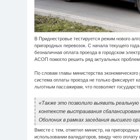
В Приднестровье тестируется режим нового алг
Никогда не храните
См
i
огурцы в холодильнике:
ро
пригородных перевозок. С начала текущего года
есть один маленький
по
безналичная оплата проезда в городском элект
секрет
АСОП помогло решить ряд актуальных проблем
По словам главы министерства экономического 
система оплаты проезда не только фиксирует к
льготным пассажирам, что позволяет государств
«Также это позволило выявить реальную н
контексте выстраивания сбалансированно
Оболоник в рамках заседания высшего ор
Вместе с тем, отметил министр, на пригородны
использовании валидаторов, ввиду чего оплату