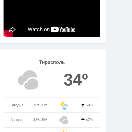
Тирасполь
34º
Сегодня
35º / 22º
69%
Завтра
32º / 20º
47%