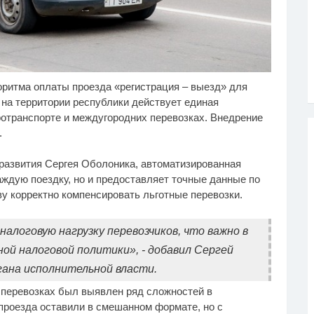
оритма оплаты проезда «регистрация – выезд» для
олов призвал
Ролик из Омска: вы
i
i
ссийских футболистов
будете смеяться долго
 на территории республики действует единая
кинуть страну
ротранспорте и междугородних перевозках. Внедрение
.
развития Сергея Оболоника, автоматизированная
аждую поездку, но и предоставляет точные данные по
у корректно компенсировать льготные перевозки.
алоговую нагрузку перевозчиков, что важно в
й налоговой политики», - добавил Сергей
гана исполнительной власти.
х перевозках был выявлен ряд сложностей в
 проезда оставили в смешанном формате, но с