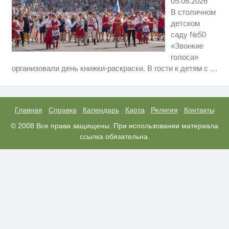
05.08.2026
В столичном
детском
саду №50
«Звонкие
голоса»
Скрытая камера на пляже
i
организовали день книжки-раскраски. В гости к детям с
…
Крыма: Что люди вытворяют,
когда их не видят...
Ролик длится пару секунд, но
i
вы будете в шоке от увиденного
Главная
Справка
Календарь
Карта
Религия
Контакты
Этот танец невесты оставит вас
© 2008 Все права защищены. При использовании материала
i
без слов! Пересмотрела 10 раз
ссылка обязательна.