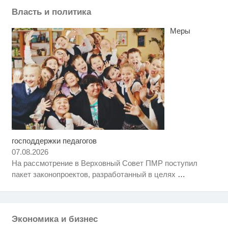
Власть и политика
Меры
господдержки педагогов
Ролик длится пару секунд, но
i
вы будете в шоке от увиденного
07.08.2026
На рассмотрение в Верховный Совет ПМР поступил
Королева вагона отожгла! Видео
i
пакет законопроектов, разработанный в целях
…
не оставит равнодушным
Ролик из Омска: вы будете
i
смеяться долго
Экономика и бизнес