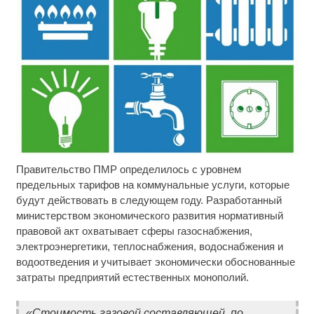
Правительство ПМР определилось с уровнем
Королева вагона отожгла! Видео не оставит
i
равнодушным
предельных тарифов на коммунальные услуги, которые
будут действовать в следующем году. Разработанный
Ржу не переставая, это видео пересмотришь не
i
министерством экономического развития нормативный
раз
правовой акт охватывает сферы газоснабжения,
электроэнергетики, теплоснабжения, водоснабжения и
Скрытые признаки рака: на такое никто не
i
водоотведения и учитывает экономически обоснованные
обращает внимание, а зря!
затраты предприятий естественных монополий.
«Стоимость газовой составляющей, по