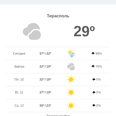
Тирасполь
29º
Сегодня
37º / 22º
98%
Завтра
32º / 19º
76%
Пн. 10
32º / 16º
0%
Вт. 11
37º / 19º
0%
Ср. 12
30º / 23º
0%