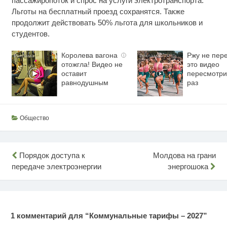
пассажиропоток и спрос на услуги электротранспорта.
Льготы на бесплатный проезд сохранятся. Также
продолжит действовать 50% льгота для школьников и
студентов.
Королева вагона
Ржу не пере
i
отожгла! Видео не
это видео
оставит
пересмотри
равнодушным
раз
Общество
Навигация
Порядок доступа к
Молдова на грани
передаче электроэнергии
энергошока
по
записям
1 комментарий для “
Коммунальные тарифы – 2027
”