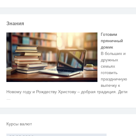
Знания
Готовим
пряничный
домик
В больших и
дружных
семьях
готовить
праздничную
выпечку к
Ролик длится несколько секунд,
i
Новому году и Рождеству Христову – добрая традиция. Дети
а смеяться вы будете долго
…
Скрытая камера на пляже
i
Крыма: Что люди вытворяют,
когда их не видят...
Курсы валют
Этот танец невесты оставит вас
i
без слов! Пересмотрела 10 раз