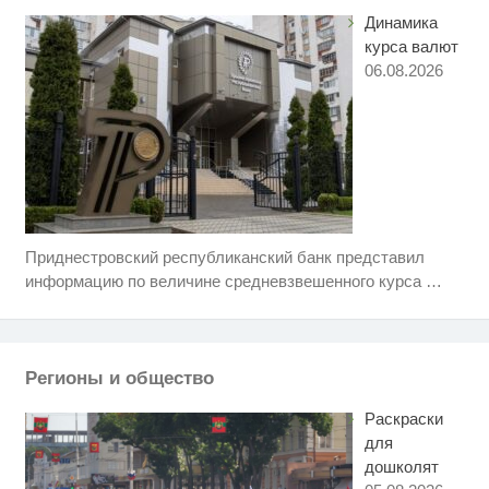
Динамика
курса валют
06.08.2026
Приднестровский республиканский банк представил
Ролик длится несколько секунд,
i
а смеяться вы будете долго
информацию по величине средневзвешенного курса
…
Ржу не переставая, это видео
i
пересмотришь не раз
Регионы и общество
Скрытые признаки рака: на такое
i
никто не обращает внимание, а
Раскраски
зря!
для
дошколят