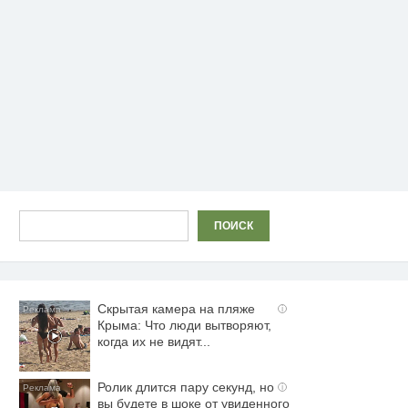
Поиск
ПОИСК
Скрытая камера на пляже
i
Крыма: Что люди вытворяют,
когда их не видят...
Ролик длится пару секунд, но
i
вы будете в шоке от увиденного