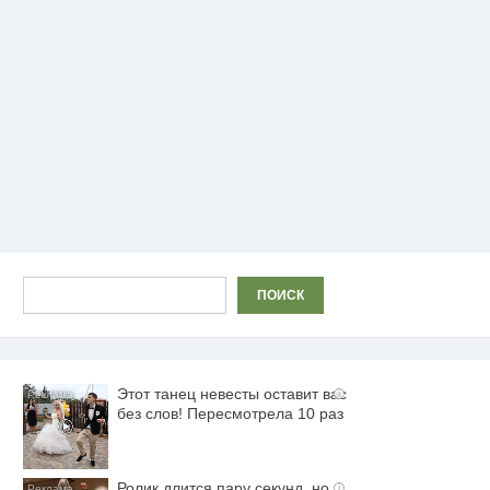
Поиск
ПОИСК
Этот танец невесты оставит вас
i
без слов! Пересмотрела 10 раз
Ролик длится пару секунд, но
i