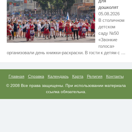
для
дошколят
05.08.2026
В столичном
детском
саду №50
«Звонкие
голоса»
Скрытая камера на пляже
i
организовали день книжки-раскраски. В гости к детям с
…
Крыма: Что люди вытворяют,
когда их не видят...
Ролик длится несколько секунд,
i
а смеяться вы будете долго
Главная
Справка
Календарь
Карта
Религия
Контакты
Королева вагона отожгла! Видео
© 2008 Все права защищены. При использовании материала
i
не оставит равнодушным
ссылка обязательна.