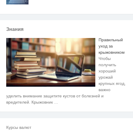
Знания
Правильный
уход за
крыжовником
Чтобы
получить
хороший
урожай
крупных ягод,
важно
Этот танец невесты оставит вас
i
уделить внимание защитите кустов от болезней и
без слов! Пересмотрела 10 раз
вредителей. Крыжовник
…
Ролик длится пару секунд, но
i
вы будете в шоке от увиденного
Курсы валют
Королева вагона отожгла! Видео
i