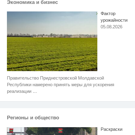
Экономика и бизнес
Фактор
урожайности
05.08.2026
Правительство Приднестровской Молдавской
Этот танец невесты оставит вас
i
без слов! Пересмотрела 10 раз
Республики намерено принять меры для ускорения
реализации
…
Ролик длится пару секунд, но
i
вы будете в шоке от увиденного
Ролик из Омска: вы будете
i
Регионы и общество
смеяться долго
Раскраски