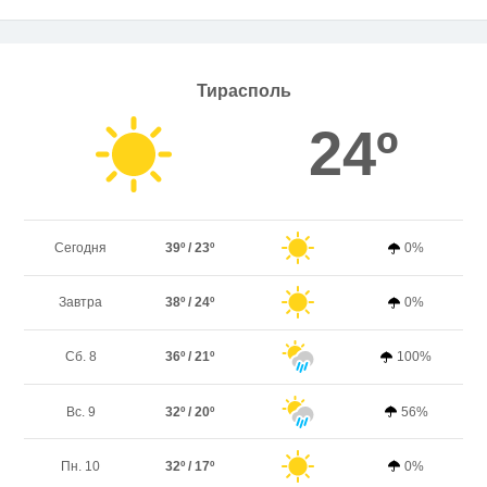
Тирасполь
24º
Сегодня
39º / 23º
0%
Завтра
38º / 24º
0%
Сб. 8
36º / 21º
100%
Вс. 9
32º / 20º
56%
Пн. 10
32º / 17º
0%