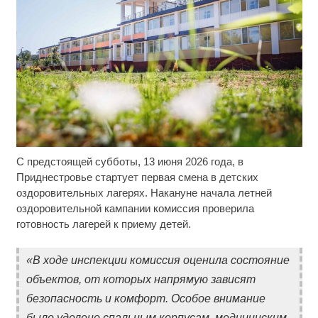
С предстоящей субботы, 13 июня 2026 года, в
Скрытая камера на пляже Крыма: Что люди
i
вытворяют, когда их не видят...
Приднестровье стартует первая смена в детских
оздоровительных лагерях. Накануне начала летней
Ролик длится несколько секунд, а смеяться вы
i
оздоровительной кампании комиссия проверила
будете долго
готовность лагерей к приему детей.
Ролик из Омска: вы будете смеяться долго
i
«В ходе инспекции комиссия оценила состояние
объектов, от которых напрямую зависят
безопасность и комфорт. Особое внимание
было уделено спальным корпусам, медицинским