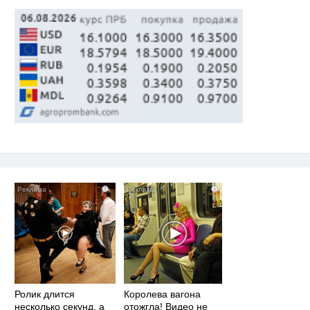
не оставит равнодушным
i
i
Ролик длится
Королева вагона
несколько секунд, а
отожгла! Видео не