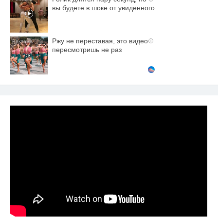
вы будете в шоке от увиденного
Ржу не переставая, это видео
i
пересмотришь не раз