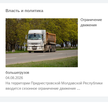
Власть и политика
Ограничение
движения
большегрузов
Скрытая камера на пляже
i
Крыма: Что люди вытворяют,
04.08.2026
когда их не видят...
На территории Приднестровской Молдавской Республики
Ролик длится несколько секунд,
i
вводится сезонное ограничение движения
…
а смеяться вы будете долго
Ржу не переставая, это видео
i
пересмотришь не раз