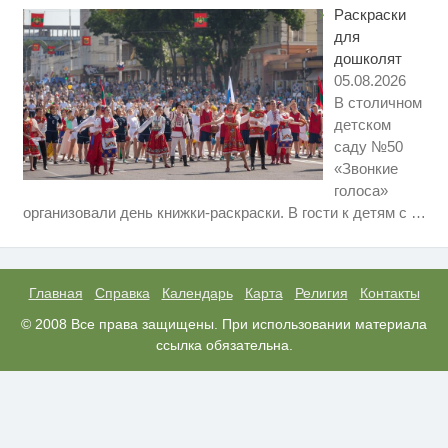
пересмотришь не раз
Раскраски
для
дошколят
05.08.2026
В столичном
детском
саду №50
«Звонкие
голоса»
Ролик длится несколько секунд,
i
организовали день книжки-раскраски. В гости к детям с
…
а смеяться вы будете долго
Этот танец невесты оставит вас
i
без слов! Пересмотрела 10 раз
Главная
Справка
Календарь
Карта
Религия
Контакты
Ролик из Омска: вы будете
© 2008 Все права защищены. При использовании материала
i
смеяться долго
ссылка обязательна.