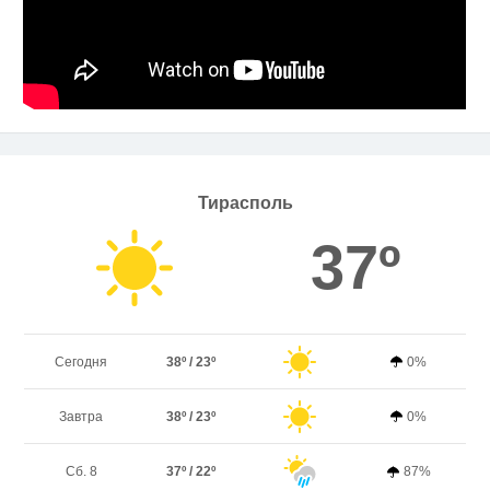
Тирасполь
37º
Сегодня
38º / 23º
0%
Завтра
38º / 23º
0%
Сб. 8
37º / 22º
87%