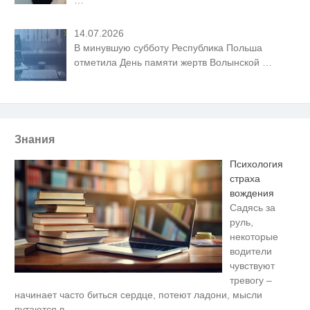
14.07.2026
В минувшую субботу Республика Польша
отметила День памяти жертв Волынской
…
Знания
Психология
страха
вождения
Садясь за
руль,
некоторые
водители
чувствуют
тревогу –
Скрытая камера на пляже
i
начинает часто биться сердце, потеют ладони, мысли
Крыма: Что люди вытворяют,
путаются в
…
когда их не видят...