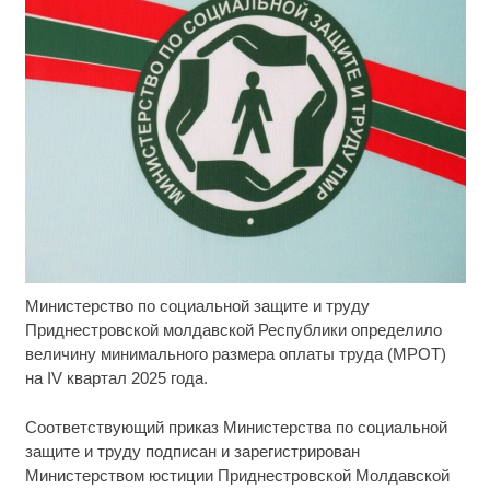
Министерство по социальной защите и труду
Этот танец невесты оставит вас без слов!
i
Пересмотрела 10 раз
Приднестровской молдавской Республики определило
величину минимального размера оплаты труда (МРОТ)
Ролик длится пару секунд, но вы будете в шоке
i
на IV квартал 2025 года.
от увиденного
Соответствующий приказ Министерства по социальной
Ржу не переставая, это видео пересмотришь не
i
защите и труду подписан и зарегистрирован
раз
Министерством юстиции Приднестровской Молдавской