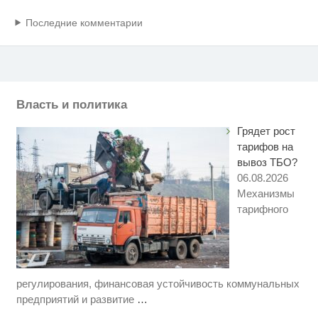
Последние комментарии
Власть и политика
Грядет рост
тарифов на
вывоз ТБО?
06.08.2026
Механизмы
тарифного
регулирования, финансовая устойчивость коммунальных
Этот танец невесты оставит вас
i
без слов! Пересмотрела 10 раз
предприятий и развитие
…