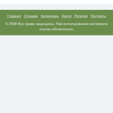
Королева вагона отожгла! Видео
i
не оставит равнодушным
Главная
Справка
Календарь
Карта
Религия
Контакты
Ржу не переставая, это видео
© 2008 Все права защищены. При использовании материала
i
пересмотришь не раз
ссылка обязательна.