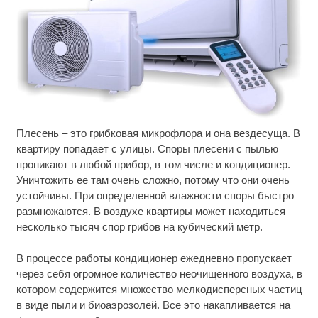
Плесень – это грибковая микрофлора и она вездесуща. В
Ржу не переставая, это видео пересмотришь не
i
раз
квартиру попадает с улицы. Споры плесени с пылью
проникают в любой прибор, в том числе и кондиционер.
Ролик длится пару секунд, но вы будете в шоке
i
Уничтожить ее там очень сложно, потому что они очень
от увиденного
устойчивы. При определенной влажности споры быстро
размножаются. В воздухе квартиры может находиться
Ролик из Омска: вы будете смеяться долго
i
несколько тысяч спор грибов на кубический метр.
В процессе работы кондиционер ежедневно пропускает
через себя огромное количество неочищенного воздуха, в
котором содержится множество мелкодисперсных частиц
в виде пыли и биоаэрозолей. Все это накапливается на