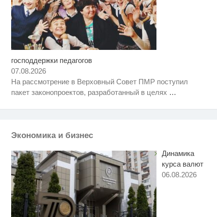
господдержки педагогов
Рак начинается не с боли:
i
онколог назвал первый «тихий»
07.08.2026
признак болезни
На рассмотрение в Верховный Совет ПМР поступил
Четыре современных варианта
i
пакет законопроектов, разработанный в целях
…
отделки потолка вместо
натяжного: что выбрать
Канадская гимнастка Беззубенко
i
призналась, чем ее
разочаровала Москва
Экономика и бизнес
Динамика
курса валют
06.08.2026