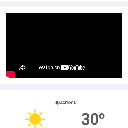
Тирасполь
30º