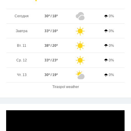
Сегодня
30º / 18º
0%
Завтра
33º / 16º
0%
Вт. 11
38º / 20º
0%
Ср. 12
33º / 23º
0%
Чт. 13
30º / 19º
0%
Tiraspol weather