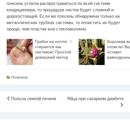
плесень успела распространиться по всей системе
кондиционера, то процедура чистки будет сложной и
дорогостоящей. Если же плесень обнаружена только на
металлических трубках системы, то почистить их будет
проще, чем пластик или стекловолокно.
Грибок на ногтях
Королева в
i
стирается как
отожгла! Ви
ластиком! Простой
оставит
домашний метод
равнодушн
Полезное
Навигация
Польза свиной печени
Яйца при сахарном диабете
по
записям