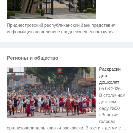
Приднестровский республиканский банк представил
Ролик длится несколько секунд,
i
а смеяться вы будете долго
информацию по величине средневзвешенного курса
…
Скрытая камера на пляже
i
Крыма: Что люди вытворяют,
когда их не видят...
Регионы и общество
Какие товары пропадут из
i
магазинов с 1 августа 2026 года
Раскраски
для
дошколят
05.08.2026
В столичном
детском
саду №50
«Звонкие
голоса»
Этот танец невесты оставит вас
i
организовали день книжки-раскраски. В гости к детям с
…
без слов! Пересмотрела 10 раз