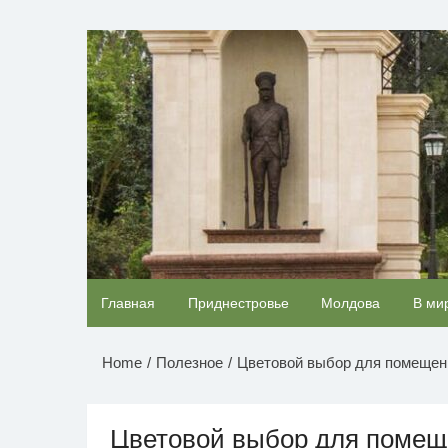
Перейти
к
НОВОСТИ ПРИДНЕСТР
содержимому
Никогда не храните огурцы в холодильнике: 
Главная
Приднестровье
Молдова
В ми
один маленький секрет
Home
Полезное
Цветовой выбор для помещен
Цветовой выбор для поме