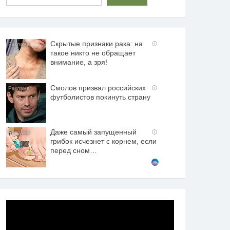
Скрытые признаки рака: на
i
такое никто не обращает
внимание, а зря!
Смолов призвал российских
i
футболистов покинуть страну
Даже самый запущенный
i
грибок исчезнет с корнем, если
перед сном…