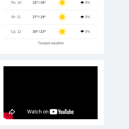
Пн. 10
32º / 16º
0%
Вт. 11
37º / 19º
0%
Ср. 12
30º / 23º
0%
Tiraspol weather