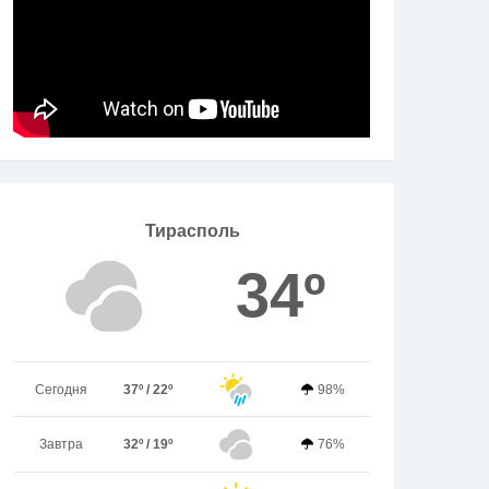
Тирасполь
34º
Сегодня
37º / 22º
98%
Завтра
32º / 19º
76%