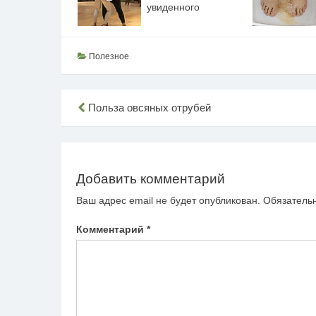
увиденного
Полезное
Навигация
Польза овсяных отрубей
по
записям
Добавить комментарий
Ваш адрес email не будет опубликован.
Обязатель
Комментарий
*