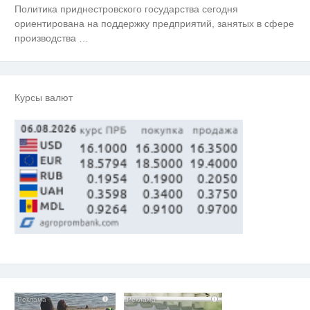
Крыма: Что люди вытворяют,
Политика приднестровского государства сегодня
когда их не видят...
ориентирована на поддержку предприятий, занятых в сфере
Ролик длится несколько секунд,
производства
…
i
а смеяться вы будете долго
Никогда не храните огурцы в
i
холодильнике: есть один
Курсы валют
маленький секрет
i
i