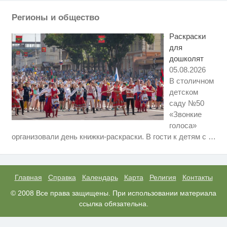
Регионы и общество
Ролик из Омска: вы будете
i
смеяться долго
Раскраски
для
дошколят
05.08.2026
В столичном
детском
саду №50
«Звонкие
голоса»
Ролик длится несколько секунд,
i
организовали день книжки-раскраски. В гости к детям с
…
а смеяться вы будете долго
Этот танец невесты оставит вас
i
без слов! Пересмотрела 10 раз
Главная
Справка
Календарь
Карта
Религия
Контакты
Никогда не храните огурцы в
© 2008 Все права защищены. При использовании материала
i
холодильнике: есть один
ссылка обязательна.
маленький секрет