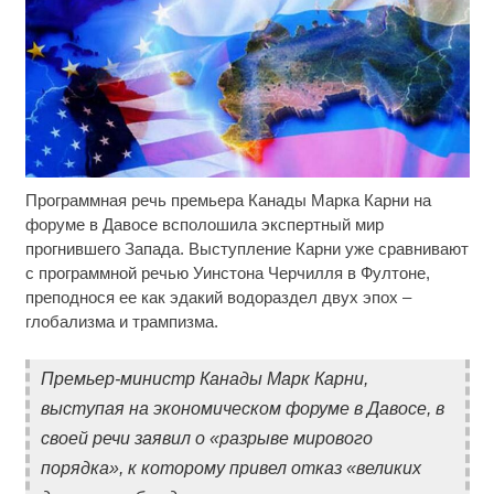
Программная речь премьера Канады Марка Карни на
Ржу не переставая, это видео пересмотришь не
i
раз
форуме в Давосе всполошила экспертный мир
прогнившего Запада. Выступление Карни уже сравнивают
Ролик длится пару секунд, но вы будете в шоке
i
с программной речью Уинстона Черчилля в Фултоне,
от увиденного
преподнося ее как эдакий водораздел двух эпох –
глобализма и трампизма.
Ролик из Омска: вы будете смеяться долго
i
Премьер-министр Канады Марк Карни,
выступая на экономическом форуме в Давосе, в
своей речи заявил о «разрыве мирового
порядка», к которому привел отказ «великих