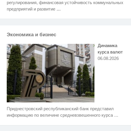
регулирования, финансовая устойчивость коммунальных
Этот танец невесты оставит вас
i
без слов! Пересмотрела 10 раз
предприятий и развитие
…
Ржу не переставая, это видео
i
пересмотришь не раз
Экономика и бизнес
Королева вагона отожгла! Видео
i
не оставит равнодушным
Динамика
курса валют
06.08.2026
Приднестровский республиканский банк представил
Скрытая камера на пляже
i
Крыма: Что люди вытворяют,
информацию по величине средневзвешенного курса
…
когда их не видят...
Ролик длится пару секунд, но
i
вы будете в шоке от увиденного