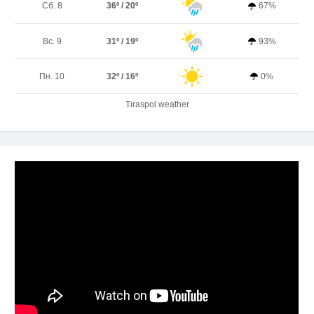
Сб. 8
36º / 20º
67%
Вс. 9
31º / 19º
93%
Пн. 10
32º / 16º
0%
Tiraspol weather