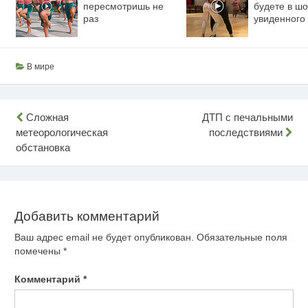
пересмотришь не
будете в шо
раз
увиденного
В мире
Навигация
Сложная
ДТП с печальными
метеорологическая
последствиями
по
обстановка
записям
Добавить комментарий
Ваш адрес email не будет опубликован.
Обязательные поля
помечены
*
Комментарий
*