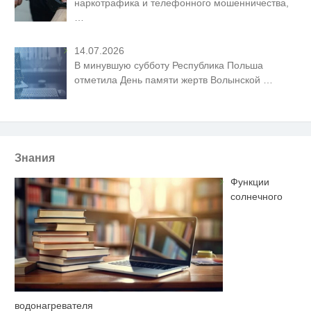
наркотрафика и телефонного мошенничества,
…
14.07.2026
В минувшую субботу Республика Польша
отметила День памяти жертв Волынской
…
Знания
Функции
солнечного
водонагревателя
Скрытая камера на пляже
i