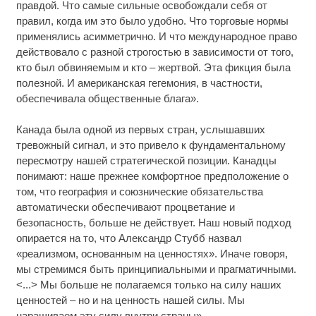
правдой. Что самые сильные освобождали себя от
правил, когда им это было удобно. Что торговые нормы
применялись асимметрично. И что международное право
действовало с разной строгостью в зависимости от того,
кто был обвиняемым и кто – жертвой. Эта фикция была
полезной. И американская гегемония, в частности,
обеспечивала общественные блага».
Канада была одной из первых стран, услышавших
тревожный сигнал, и это привело к фундаментальному
пересмотру нашей стратегической позиции. Канадцы
понимают: наше прежнее комфортное предположение о
том, что география и союзнические обязательства
автоматически обеспечивают процветание и
безопасность, больше не действует. Наш новый подход
опирается на то, что Александр Стубб назвал
«реализмом, основанным на ценностях». Иначе говоря,
мы стремимся быть принципиальными и прагматичными.
<...> Мы больше не полагаемся только на силу наших
ценностей – но и на ценность нашей силы. Мы
наращиваем эту силу внутри страны».