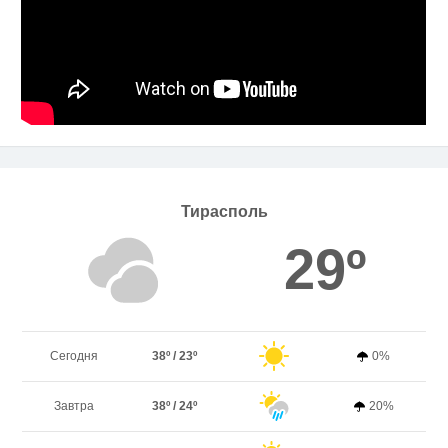
Тирасполь
29º
Сегодня
38º / 23º
0%
Завтра
38º / 24º
20%