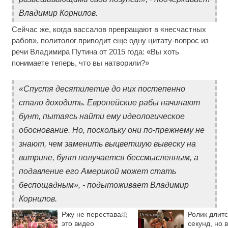
Владимир Корнилов.
Сейчас же, когда вассалов превращают в «несчастных
рабов», политолог приводит еще одну цитату-вопрос из
речи Владимира Путина от 2015 года: «Вы хоть
понимаете теперь, что вы натворили?»
«Спустя десятилетие до них постепенно
стало доходить. Европейские рабы начинают
бунт, пытаясь найти ему идеологическое
обоснование. Но, поскольку они по-прежнему не
знают, чем заменить выцветшую вывеску на
витрине, бунт получается бессмысленным, а
подавление его Америкой может стать
беспощадным», - подытоживает Владимир
Корнилов.
Ржу не переставая,
Ролик длитс
i
это видео
секунд, но 