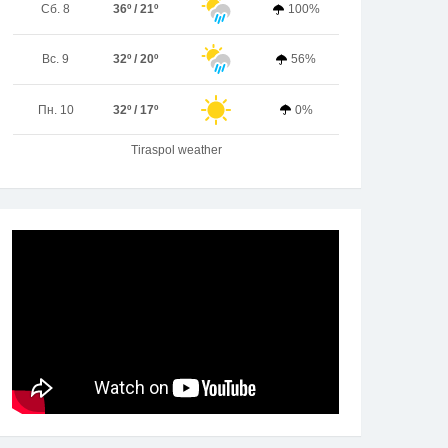
Сб. 8
36º / 21º
100%
Вс. 9
32º / 20º
56%
Пн. 10
32º / 17º
0%
Tiraspol weather