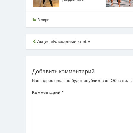
В мире
Навигация
Акция «Блокадный хлеб»
по
записям
Добавить комментарий
Ваш адрес email не будет опубликован.
Обязатель
Комментарий
*