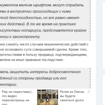
окументов мелким шрифтом, могут страдать
ми в восприятии происходящих с ними
лной дееспособностью, но все равно имеют
их действий. В то же время на практике
присутствии нотариуса, представляется крайне
ении к законопроекту.
жно снизить число случаев мошеннических действий с
 не осознавать сути совершаемой сделки. Кроме того,
зательствами в пользу продавца, подтверждающими,
авлена на иные правовые последствия.
омочь защитить интересы добросовестного
лений со стороны продавца или его
ментарии.
Ржу не переставая,
Ролик из Омска:
i
i
это видео
вы будете
пересмотришь не
смеяться долго
раз