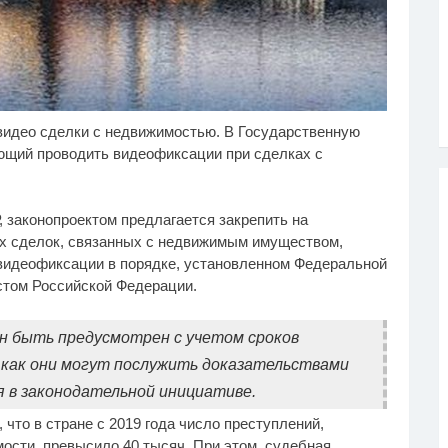
 видео сделки с недвижимостью. В Государственную
лик длится пару
Королева вагона
i
i
кунд, но вы будете в
отожгла! Видео не
ющий проводить видеофиксации при сделках с
ке от увиденного
оставит равнодушным
 законопроектом предлагается закрепить на
ех сделок, связанных с недвижимым имуществом,
 видеофиксации в порядке, установленном Федеральной
стом Российской Федерации.
н быть предусмотрен с учетом сроков
 как они могут послужить доказательствами
 в законодательной инициативе.
что в стране с 2019 года число преступлений,
сти, превысило 40 тысяч. При этом, судебная