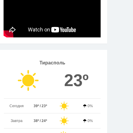
Тирасполь
23º
Сегодня
39º / 23º
0%
Завтра
38º / 24º
0%