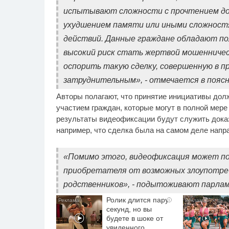
испытывают сложности с прочтением д
ухудшением памяти или иными сложностя
действий. Данные граждане обладают по
высокий риск стать жертвой мошенническ
оспорить такую сделку, совершенную в 
затруднительным», - отмечается в поясн
Авторы полагают, что принятие инициативы дол
участием граждан, которые могут в полной мере
результаты видеофиксации будут служить дока
например, что сделка была на самом деле напр
«Помимо этого, видеофиксация может п
приобретателя от возможных злоупотреб
родственников», - подытоживают парла
Ролик длится пару
i
секунд, но вы
будете в шоке от
увиденного