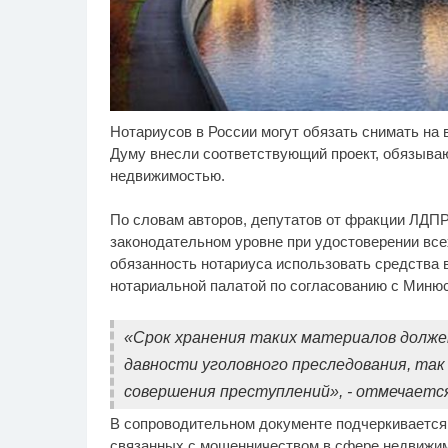
Нотариусов в России могут обязать снимать на
Этот танец невесты
Ро
i
оставит вас без слов!
се
Думу внесли соответствующий проект, обязыва
Пересмотрела 10 раз
шо
недвижимостью.
По словам авторов, депутатов от фракции ЛДПР,
законодательном уровне при удостоверении вс
обязанность нотариуса использовать средства
нотариальной палатой по согласованию с Миню
«Срок хранения таких материалов долже
давности уголовного преследования, так
совершения преступлений», - отмечается
В сопроводительном документе подчеркивается, 
связанных с мошенничеством в сфере недвижимо