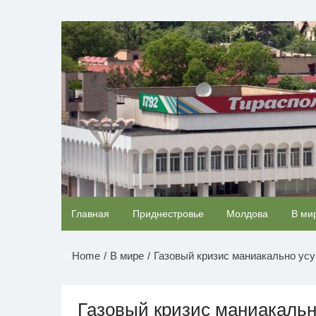
Перейти
к
НОВОСТИ ПРИДНЕСТР
содержимому
Ролик длится несколько секунд, а смеяться
Главная
Приднестровье
Молдова
В ми
будете долго
Home
В мире
Газовый кризис маниакально ус
Газовый кризис маниакальн