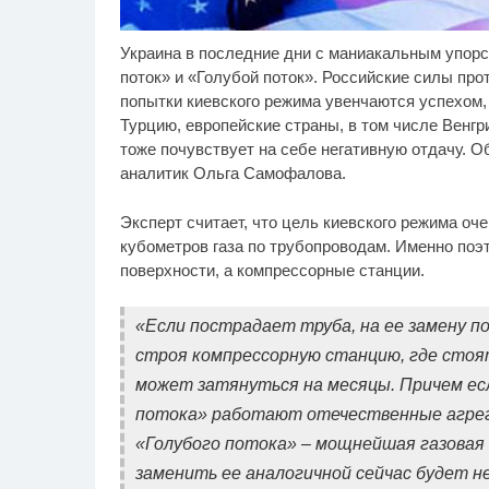
Украина в последние дни с маниакальным упорс
Ролик длится пару
Ро
i
секунд, но вы будете в
бу
поток» и «Голубой поток». Российские силы про
шоке от увиденного
попытки киевского режима увенчаются успехом, 
Турцию, европейские страны, в том числе Венгр
тоже почувствует на себе негативную отдачу. О
аналитик Ольга Самофалова.
Эксперт считает, что цель киевского режима оч
кубометров газа по трубопроводам. Именно поэ
поверхности, а компрессорные станции.
«Если пострадает труба, на ее замену по
строя компрессорную станцию, где стоя
может затянуться на месяцы. Причем ес
потока» работают отечественные агрег
«Голубого потока» – мощнейшая газовая т
заменить ее аналогичной сейчас будет н