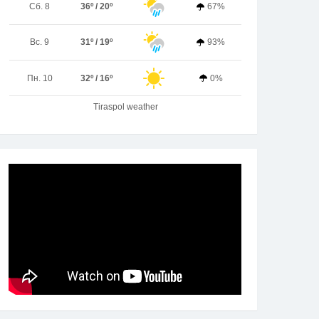
Сб. 8
36º / 20º
67%
Вс. 9
31º / 19º
93%
Пн. 10
32º / 16º
0%
Tiraspol weather