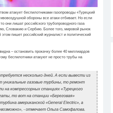
твом атакует беспилотниками газопроводы «Турецкий
лик из Омска: вы
Взломали Telegram
i
i
дете смеяться долго
Собчак - вот что
тивовоздушной обороны все атаки отбивает. Но если
нашлось в переписках
то они лишат российского трубопроводного газа
ию, Словакию и Сербию. Более того, мировой рынок
б этом пишет российский журналист и политический
евидна – остановить прокачку более 40 миллиардов
тому беспилотники атакуют не просто трубы на
требуется несколько дней. А если вывести из
т уникальные газовые турбины, то ремонт
ли на компрессорных станциях «Турецкого
аты, то вот на станции «Береговая»
урбина американской «General Electric», а
евозможно», - отмечает Ольга Самофалова.