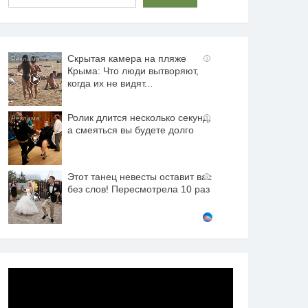
Скрытая камера на пляже
i
Крыма: Что люди вытворяют,
когда их не видят...
Ролик длится несколько секунд,
i
а смеяться вы будете долго
Этот танец невесты оставит вас
i
без слов! Пересмотрела 10 раз