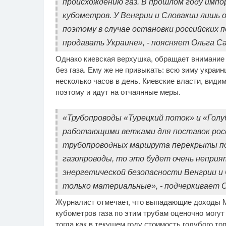
происхождению газ. В прошлом году импо
кубометров. У Венгрии и Словакии лишь 
поэтому в случае остановки российских 
продавать Украине», - поясняет Ольга С
Однако киевская верхушка, обращает внимание э
без газа. Ему же не привыкать: всю зиму украи
несколько часов в день. Киевские власти, видим
поэтому и идут на отчаянные меры.
«Трубопроводы «Турецкий поток» и «Гол
работающими ветками для поставок росси
трубопроводных маршрута перекрыты по
газопроводы, то это будет очень неприя
энергетической безопасности Венгрии и 
только материальные», - подчеркивает 
Журналист отмечает, что выпадающие доходы М
кубометров газа по этим трубам оценочно могут
тогда как в текущем году стоимость голубого то