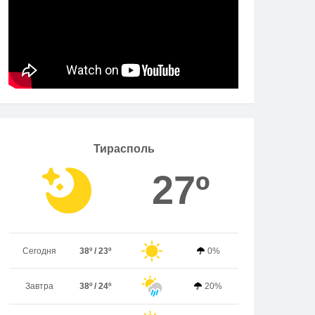
Тирасполь
27º
Сегодня
38º / 23º
0%
Завтра
38º / 24º
20%