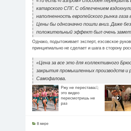
«То есть «Газпром» способен перекрыть 
катарского СПГ. С облегчением вздохнул
наполненность европейского рынка газа 
Цены бы однозначно пошли вниз. Даже бе
положительный эффект был очень замете
Однако, подытоживает эксперт, еэсовское руков
принципиально не сделает и шага в сторону росс
«Цена за все это для коллективного Брюс
закрытия промышленных производств и р
Самофалова.
Ржу не переставая,
i
это видео
пересмотришь не
раз
В мире