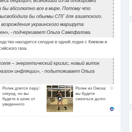
весь дефицит, возникший из-за блокировки
и бы абсолютно все в мире. Потому что
высвободила бы объемы СПГ для азиатского.
з возрождения украинского маршрута
н», - подчеркивает Ольга Самофалова.
одство находится сегодня в одной лодке с Киевом и
ийского газа.
селя – энергетический кризис, новый виток
азгон инфляции», - подытоживает Ольга
Ролик длится пару
Ролик из Омска:
i
i
секунд, но вы
вы будете
будете в шоке от
смеяться долго
увиденного