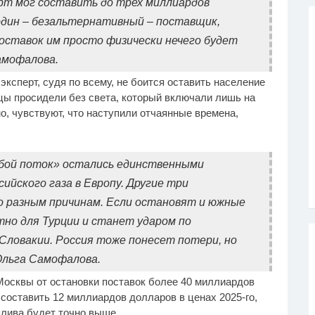
рт мог составить до трех миллиардов
один – безальтернативный – поставщик,
поставок им просто физически нечего будет
амофалова.
ксперт, судя по всему, не боится оставить население
нцы просидели без света, который включали лишь на
о, чувствуют, что наступили отчаянные времена,
убой поток» остались единственными
йского газа в Европу. Другие три
 разным причинам. Если остановят и южные
тно для Турции и станет ударом по
Словакии. Россия тоже понесет потери, но
Ольга Самофалова.
осквы от остановки поставок более 40 миллиардов
 составить 12 миллиардов долларов в ценах 2025-го,
плива будет точно выше.