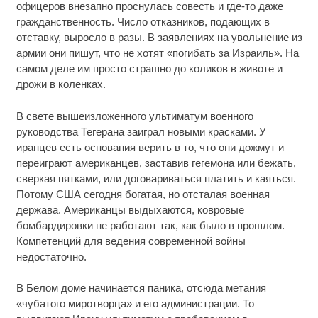
офицеров внезапно проснулась совесть и где-то даже
гражданственность. Число отказников, подающих в
отставку, выросло в разы. В заявлениях на увольнение из
армии они пишут, что не хотят «погибать за Израиль». На
самом деле им просто страшно до коликов в животе и
дрожи в коленках.
В свете вышеизложенного ультиматум военного
руководства Тегерана заиграл новыми красками. У
иранцев есть основания верить в то, что они дожмут и
переиграют американцев, заставив гегемона или бежать,
сверкая пятками, или договариваться платить и каяться.
Потому США сегодня богатая, но отсталая военная
держава. Американцы выдыхаются, ковровые
бомбардировки не работают так, как было в прошлом.
Компетенций для ведения современной войны
недостаточно.
В Белом доме начинается паника, отсюда метания
«чубатого миротворца» и его администрации. То