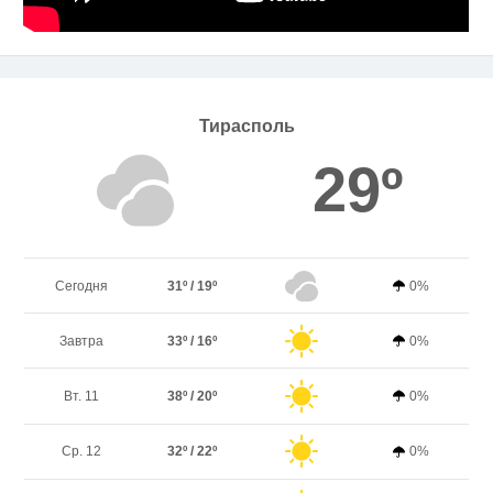
Тирасполь
29º
Сегодня
31º / 19º
0%
Завтра
33º / 16º
0%
Вт. 11
38º / 20º
0%
Ср. 12
32º / 22º
0%