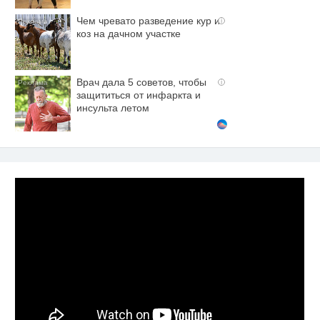
Чем чревато разведение кур и
i
коз на дачном участке
Врач дала 5 советов, чтобы
i
защититься от инфаркта и
инсульта летом