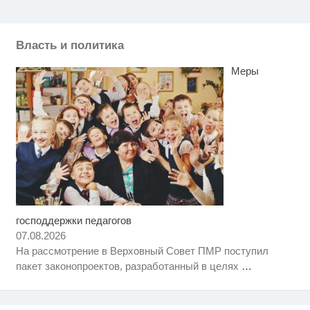
Власть и политика
Меры
господдержки педагогов
Этот танец невесты оставит вас
i
без слов! Пересмотрела 10 раз
07.08.2026
На рассмотрение в Верховный Совет ПМР поступил
Королева вагона отожгла! Видео
i
пакет законопроектов, разработанный в целях
…
не оставит равнодушным
Ролик из Омска: вы будете
i