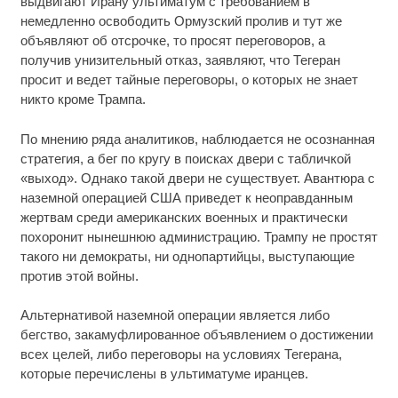
выдвигают Ирану ультиматум с требованием в
немедленно освободить Ормузский пролив и тут же
объявляют об отсрочке, то просят переговоров, а
получив унизительный отказ, заявляют, что Тегеран
просит и ведет тайные переговоры, о которых не знает
никто кроме Трампа.
По мнению ряда аналитиков, наблюдается не осознанная
стратегия, а бег по кругу в поисках двери с табличкой
«выход». Однако такой двери не существует. Авантюра с
наземной операцией США приведет к неоправданным
жертвам среди американских военных и практически
похоронит нынешнюю администрацию. Трампу не простят
такого ни демократы, ни однопартийцы, выступающие
против этой войны.
Альтернативой наземной операции является либо
бегство, закамуфлированное объявлением о достижении
всех целей, либо переговоры на условиях Тегерана,
которые перечислены в ультиматуме иранцев.