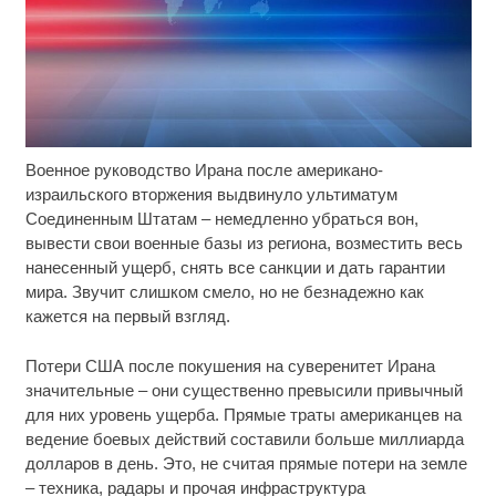
Военное руководство Ирана после американо-
Ржу не переставая, это видео пересмотришь не
i
раз
израильского вторжения выдвинуло ультиматум
Соединенным Штатам – немедленно убраться вон,
Ролик длится пару секунд, но вы будете в шоке
i
вывести свои военные базы из региона, возместить весь
от увиденного
нанесенный ущерб, снять все санкции и дать гарантии
мира. Звучит слишком смело, но не безнадежно как
Чем чревато разведение кур и коз на дачном
i
кажется на первый взгляд.
участке
Потери США после покушения на суверенитет Ирана
значительные – они существенно превысили привычный
для них уровень ущерба. Прямые траты американцев на
ведение боевых действий составили больше миллиарда
долларов в день. Это, не считая прямые потери на земле
– техника, радары и прочая инфраструктура