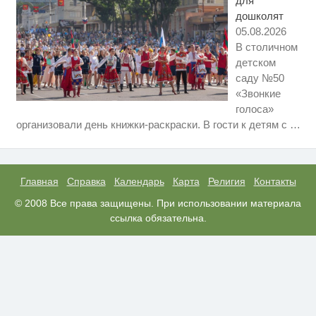
для
дошколят
05.08.2026
В столичном
детском
саду №50
«Звонкие
голоса»
Ролик длится несколько секунд,
i
организовали день книжки-раскраски. В гости к детям с
…
а смеяться вы будете долго
Скрытая камера на пляже
i
Крыма: Что люди вытворяют,
когда их не видят...
Главная
Справка
Календарь
Карта
Религия
Контакты
Врач дала 5 советов, чтобы
© 2008 Все права защищены. При использовании материала
i
защититься от инфаркта и
ссылка обязательна.
инсульта летом