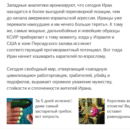
Западные аналитики иронизируют, что сегодня Иран
находится в более выгодной переговорной позиции, чем
до начала американо-израильской агрессии. Иранцы уже
пережили наихудшее и им нечего больше терять». К тому
же, самые мощные, дальнобойные и новейшие образцы
КСИР приберегает к тому моменту, когда у Израиля и
США в зоне Персидского залива иссякнет
соответствующий противоракетный потенциал. Вот тогда
Иран начнет кошмарить карателей по-взрослому.
Сегодня свободный мир, отвергающий «западную
цивилизацию» работорговцев, грабителей, убийц и
педофилов, выражает огромное уважение мужеству,
стойкости и сплоченности жителей Ирана.
За 5 дней исчезнет
Королева в
i
даже самый
отожгла! Ви
застарелый грибок:
оставит
вот хитрость
равнодушн