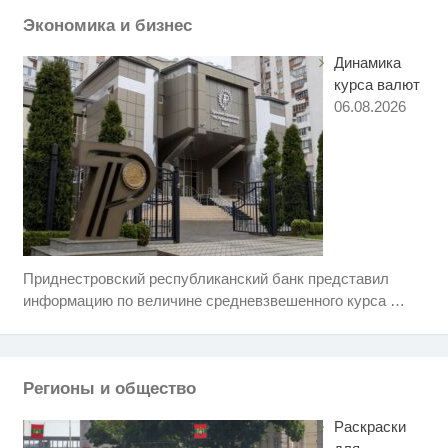
смеяться долго
Экономика и бизнес
Динамика
курса валют
06.08.2026
Приднестровский республиканский банк представил
Ржу не переставая, это видео
i
пересмотришь не раз
информацию по величине средневзвешенного курса
…
Ролик длится пару секунд, но
i
вы будете в шоке от увиденного
Регионы и общество
Чем чревато разведение кур и
i
коз на дачном участке
Раскраски