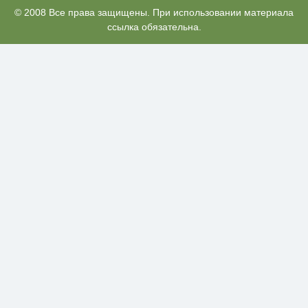
Какие товары пропадут из
© 2008 Все права защищены. При использовании материала
i
магазинов с 1 августа 2026 года
ссылка обязательна.