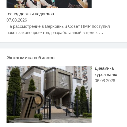
господдержки педагогов
Ролик длится пару секунд, но
i
вы будете в шоке от увиденного
07.08.2026
На рассмотрение в Верховный Совет ПМР поступил
Ржу не переставая, это видео
i
пакет законопроектов, разработанный в целях
…
пересмотришь не раз
Этот танец невесты оставит вас
i
без слов! Пересмотрела 10 раз
Экономика и бизнес
Динамика
курса валют
06.08.2026