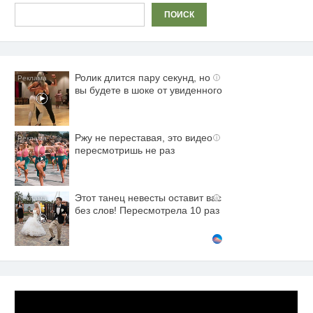
Поиск
ПОИСК
Ролик длится пару секунд, но
i
вы будете в шоке от увиденного
Ржу не переставая, это видео
i
пересмотришь не раз
Этот танец невесты оставит вас
i
без слов! Пересмотрела 10 раз