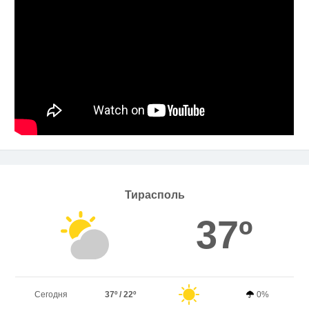
Тирасполь
37º
Сегодня
37º / 22º
0%