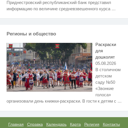
Приднестровский республиканский банк представил
Ролик из Омска: вы будете
i
смеяться долго
информацию по величине средневзвешенного курса
…
Рак начинается не с боли:
i
онколог назвал первый «тихий»
признак болезни
Регионы и общество
Что стало причиной громкого
i
взрыва в Москве 7 августа
Раскраски
для
дошколят
05.08.2026
В столичном
детском
саду №50
«Звонкие
голоса»
Скрытая камера на пляже
i
организовали день книжки-раскраски. В гости к детям с
…
Крыма: Что люди вытворяют,
когда их не видят...
Ролик длится несколько секунд,
i
а смеяться вы будете долго
Главная
Справка
Календарь
Карта
Религия
Контакты