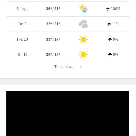
Завтра
36º / 21º
100%
Вс. 9
33º / 21º
11%
Пн. 10
33º / 17º
0%
Вт. 11
36º / 19º
0%
Tiraspol weather