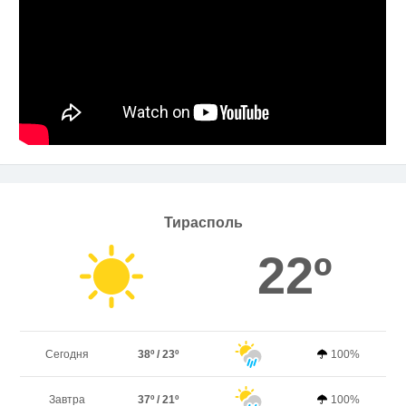
Тирасполь
22º
Сегодня
38º / 23º
100%
Завтра
37º / 21º
100%