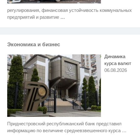
регулирования, финансовая устойчивость коммунальных
Скрытая камера на пляже
i
Крыма: Что люди вытворяют,
предприятий и развитие
…
когда их не видят...
Ролик длится несколько секунд,
i
а смеяться вы будете долго
Экономика и бизнес
Этот танец невесты оставит вас
i
без слов! Пересмотрела 10 раз
Динамика
курса валют
06.08.2026
Приднестровский республиканский банк представил
Ржу не переставая, это видео
i
пересмотришь не раз
информацию по величине средневзвешенного курса
…