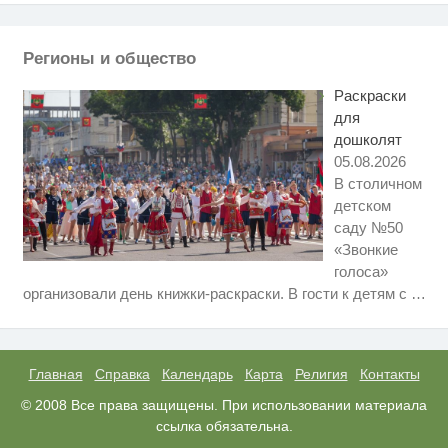
Ролик длится пару секунд, но
i
вы будете в шоке от увиденного
Регионы и общество
Ролик из Омска: вы будете
i
смеяться долго
Раскраски
для
дошколят
05.08.2026
В столичном
детском
саду №50
«Звонкие
голоса»
Скрытая камера на пляже
i
организовали день книжки-раскраски. В гости к детям с
…
Крыма: Что люди вытворяют,
когда их не видят...
Какие товары пропадут из
i
магазинов с 1 августа 2026 года
Главная
Справка
Календарь
Карта
Религия
Контакты
Королева вагона отожгла! Видео
© 2008 Все права защищены. При использовании материала
i
не оставит равнодушным
ссылка обязательна.