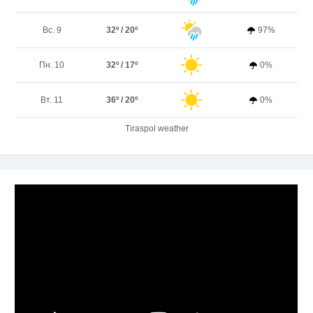
Вс. 9
32º / 20º
97%
Пн. 10
32º / 17º
0%
Вт. 11
36º / 20º
0%
Tiraspol weather