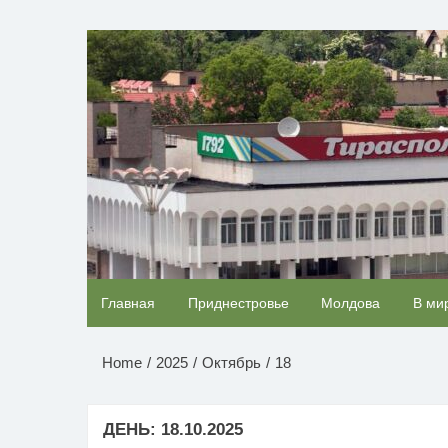
Перейти
к
НОВОСТИ ПРИДНЕСТР
содержимому
Ржу не переставая, это видео пересмотришь
Главная
Приднестровье
Молдова
В ми
раз
Home
2025
Октябрь
18
ДЕНЬ:
18.10.2025