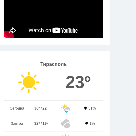
Тирасполь
23º
Сегодня
36º / 22º
51%
Завтра
32º / 19º
1%