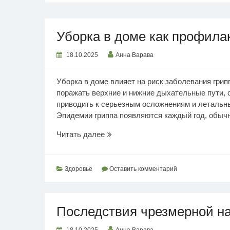
Уборка в доме как профила
18.10.2025
Анна Варава
Уборка в доме влияет на риск заболевания грип
поражать верхние и нижние дыхательные пути,
приводить к серьезным осложнениям и летальны
Эпидемии гриппа появляются каждый год, обычно
Уборка
Читать далее
в
доме
как
Здоровье
Оставить комментарий
профилактика
гриппа
Последствия чрезмерной на
18.10.2025
Анна Варава