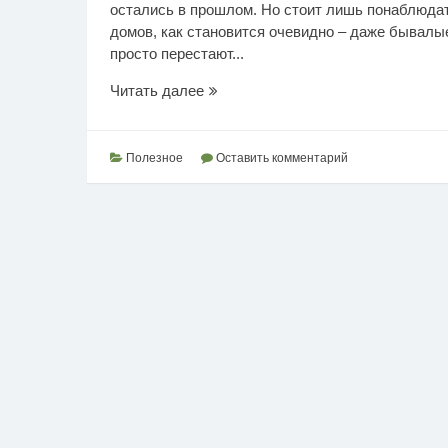
остались в прошлом. Но стоит лишь понаблюдат
домов, как становится очевидно – даже бывал
просто перестают...
Ошибки
Читать далее
при
парковке
автомобиля
Полезное
Оставить комментарий