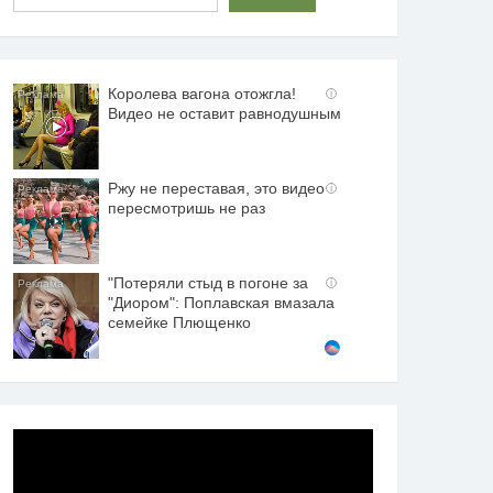
Королева вагона отожгла!
i
Видео не оставит равнодушным
Ржу не переставая, это видео
i
пересмотришь не раз
"Потеряли стыд в погоне за
i
"Диором": Поплавская вмазала
семейке Плющенко