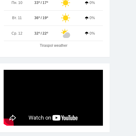
Пн. 10
33º / 17º
0%
Вт. 11
36º / 19º
0%
Ср. 12
32º / 22º
0%
Tiraspol weather